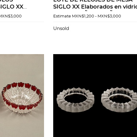
ULOS
LOTE DE RELOJES DE MESA
IGLO XX
SIGLO XX Elaborados en vidri
stal y vidrio
cristal DiseÃ±os orgÃ¡nicos
 MXN$3,000
Estimate
MXN$1,200 - MXN$3,000
parente
DecoraciÃ³n facetada Con
los Detalles de
carÃ¡tulas circul...
Unsold