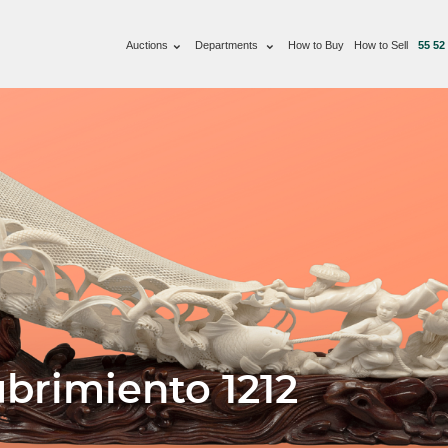
Auctions
Departments
How to Buy
How to Sell
55 52
brimiento 1212