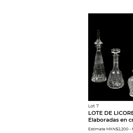
Lot 7
LOTE DE LICOR
Elaboradas en cr
transparente D
Estimate
MXN$2,200 -