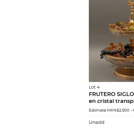
Lot 4
FRUTERO SIGLO 
en cristal trans
estructura de m
Estimate
MXN$2,500 -
Estilo imperio A
Incluye u...
Unsold