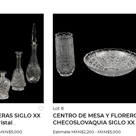
Lot 8
ERAS SIGLO XX
CENTRO DE MESA Y FLORER
istal
CHECOSLOVAQUIA SIGLO XX
ecoración
Elaborados en cristal cortado
 MXN$5,000
Estimate
MXN$2,200 - MXN$5,000