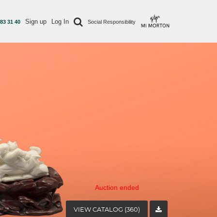
Sign up
Log In
 83 31 40
Social Responsibility
Auction ended
VIEW CATALOG (360)