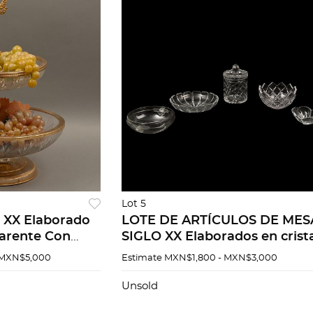
Lot 5
XX Elaborado
LOTE DE ARTÍCULOS DE MES
parente Con
SIGLO XX Elaborados en crist
etal dorado
transparente Decoración
 MXN$5,000
Estimate
MXN$1,800 - MXN$3,000
 dos niveles
facetada Diseños orgánicos
Consta de dulc...
Unsold