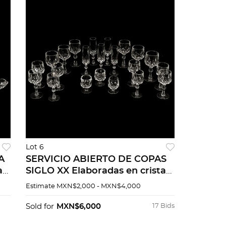
Lot 6
A
SERVICIO ABIERTO DE COPAS
al
SIGLO XX Elaboradas en cristal
transparente Fuste diamantado
Estimate
MXN$2,000 - MXN$4,000
4 tamaÃ±os diferentes Detalles
de co...
Sold for
MXN$6,000
17 Bids