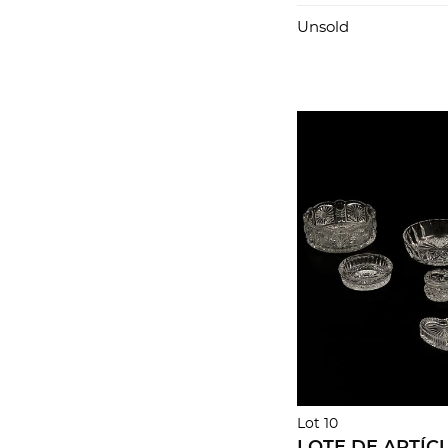
facetada Diseño
cm altura mayor 
Unsold
Lot 10