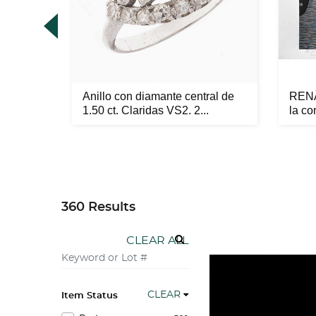
S DE
Anillo con diamante central de
RENÃ
 DEL
1.50 ct. Claridas VS2. 2...
la co
360 Results
CLEAR ALL
CLEAR
Item Status