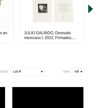
es en
JULIO GALINDO. Desnudo
AUTOR 
mexicano I, 2022. Firmados.
Vista d
Heli...
ort By
View