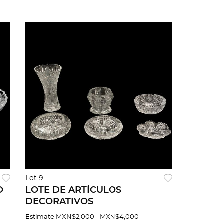
Lot 9
O
LOTE DE ARTÍCULOS
DECORATIVOS
CHECOSLOVAQUIA SIGLO XX
Estimate
MXN$2,000 - MXN$4,000