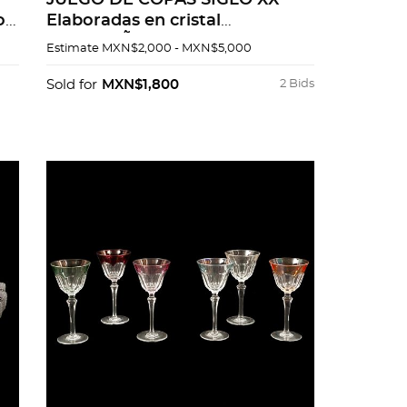
JUEGO DE COPAS SIGLO XX
o y
Elaboradas en cristal
DecoraciÃ³n floral esgrafiada 4
Estimate
MXN$2,000 - MXN$5,000
Tamanos diferentes Incluyen 2
jarras Detall...
Sold for
MXN$1,800
2 Bids