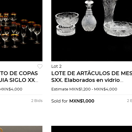
Lot 2
RTO DE COPAS
LOTE DE ARTÃCULOS DE MES
IA SIGLO XX
SXX. Elaborados en vidrio
istal
transparente. Decoraciones 
 MXN$4,000
Estimate
MXN$1,200 - MXN$4,000
ecoradas con
estrella, geomÃ©tricas y
lateado<...
orgÃ¡nicas. 5 pz
2 Bids
Sold for
MXN$1,000
2 