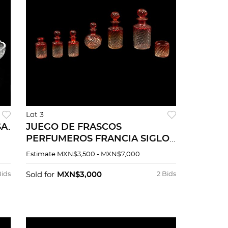
Lot 3
A.
JUEGO DE FRASCOS
PERFUMEROS FRANCIA SIGLO
en
XX Elaborados en cristal Uno
Estimate
MXN$3,500 - MXN$7,000
sellado Baccarat En color rojo
degradado 23 cm al...
Bids
Sold for
MXN$3,000
2 Bids