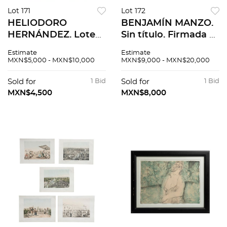
Lot 171
Lot 172
HELIODORO
BENJAMÍN MANZO.
HERNÁNDEZ. Lote
Sin título. Firmada y
de 5 xilografías.
fechada 1985. Mixta
Estimate
Estimate
Firmadas. Medidas
sobre papel. 58 x 75
MXN$5,000 - MXN$10,000
MXN$9,000 - MXN$20,000
variables. Piezas: 5
cm
Sold for
1 Bid
Sold for
1 Bid
MXN$4,500
MXN$8,000