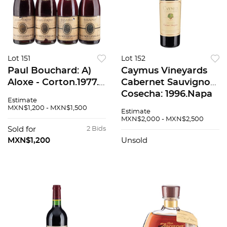
Lot 151
Lot 152
Paul Bouchard: A)
Caymus Vineyards
Aloxe - Corton.1977.
Cabernet Sauvignon.
Piezas: 2. 85 / 100 B)
Cosecha: 1996.Napa
Estimate
Aloxe, Julienas. Cru
Valley, Estados
MXN$1,200 - MXN$1,500
Estimate
Beaujolais. 1979.
Unidos. Nivel: En el
MXN$2,000 - MXN$2,500
Piezas: 2 88 / 100.
cuello. 90 / 100.
Sold for
2 Bids
Total d Pzs: 4
MXN$1,200
Unsold