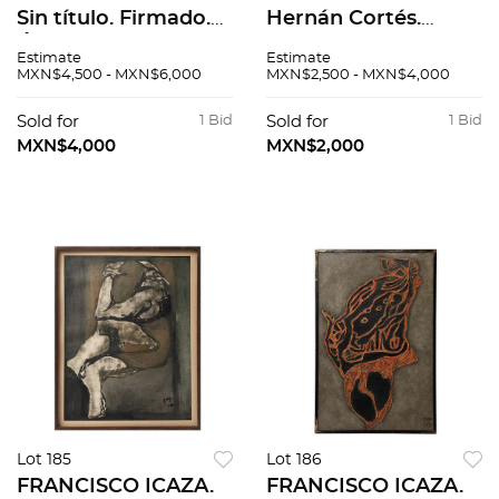
Sin título. Firmado.
Hernán Cortés.
Óleo sobre tela. 60 x
Firmada y fechada
Estimate
Estimate
100 cm
4-30-94. Acuarela
MXN$4,500 - MXN$6,000
MXN$2,500 - MXN$4,000
sobre papel. 35 x 23
cm
Sold for
1 Bid
Sold for
1 Bid
MXN$4,000
MXN$2,000
Lot 185
Lot 186
FRANCISCO ICAZA.
FRANCISCO ICAZA.