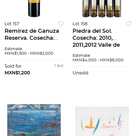
Lot 157
Lot 158
Remírez de Ganuza
Piedra del Sol.
Reserva. Cosecha:
Cosecha: 2010,
2004 Rioja, España.
2011,2012 Valle de
Estimate
Nivel: Llenado alto.
Guadalupe, México.
MXN$1,500 - MXN$2,000
Estimate
91 / 100.
87 / 100. 87 / 100. 85
MXN$4,000 - MXN$6,000
/ 100. Total de piezas:
Sold for
1 Bid
10
MXN$1,200
Unsold