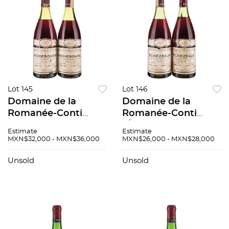
Lot 145
Lot 146
Domaine de la
Domaine de la
Romanée-Conti
Romanée-Conti
"Richebourg". Grand
"Échézeaux". Grand
Estimate
Estimate
Cru. Cosecha: 1978.
Cru. Cosecha: 1976.
MXN$32,000 - MXN$36,000
MXN$26,000 - MXN$28,000
Piezas: 2. 92 / 100
Niveles: a 3.6 cm y a
4.2 cm. Piezas: 2. 97 /
Unsold
Unsold
100.