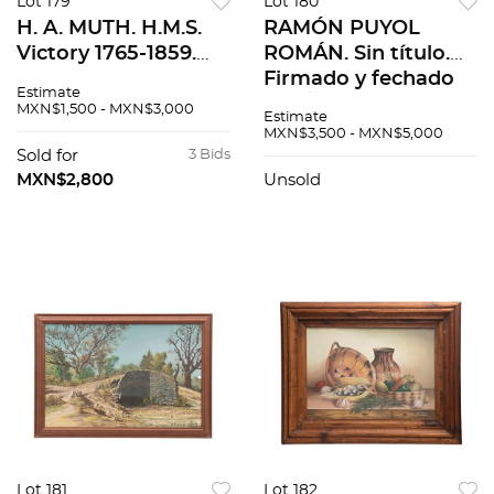
Lot 179
Lot 180
H. A. MUTH. H.M.S.
RAMÓN PUYOL
Victory 1765-1859.
ROMÁN. Sin título.
Sin firma. Impresión
Firmado y fechado
Estimate
sobre papel. 44 x 57
64. Óleo sobre tela.
MXN$1,500 - MXN$3,000
Estimate
cm medidas totales
51 x 61 cm
MXN$3,500 - MXN$5,000
Sold for
3 Bids
MXN$2,800
Unsold
Lot 181
Lot 182