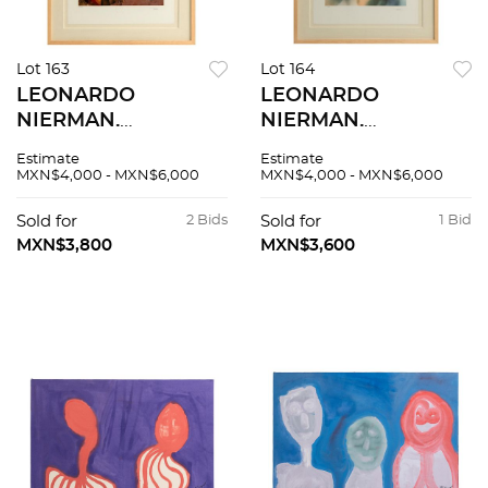
Lot 163
Lot 164
LEONARDO
LEONARDO
NIERMAN.
NIERMAN.
Composición I.
Composición III.
Estimate
Estimate
Firmada. Litografía
Firmada. Litografía
MXN$4,000 - MXN$6,000
MXN$4,000 - MXN$6,000
48 / 325. 76 x 56 cm
178 / 325. 76 x 56 cm
medidas totales
medidas totales
Sold for
2 Bids
Sold for
1 Bid
MXN$3,800
MXN$3,600