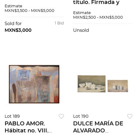
título. Firmado Silva.
título. Firmada y
Estimate
Óleo sobre tela. 132 x
fechada 85. Mixta
MXN$3,500 - MXN$5,000
Estimate
117 cm
sobre papel. 61 x 54
MXN$2,500 - MXN$5,000
cm
Sold for
1 Bid
MXN$3,000
Unsold
Lot 189
Lot 190
PABLO AMOR.
DULCE MARÍA DE
Hábitat no. VIII.
ALVARADO