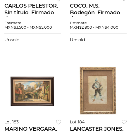
CARLOS PELESTOR.
COCO. M.S.
Sin título. Firmado.
Bodegón. Firmado.
Óleo sobre tela. 39 x
Óleo sobre tela. 50 x
Estimate
Estimate
59 cm
70 cm
MXN$3,500 - MXN$5,000
MXN$2,800 - MXN$4,000
Unsold
Unsold
Lot 183
Lot 184
MARINO VERGARA.
LANCASTER JONES.