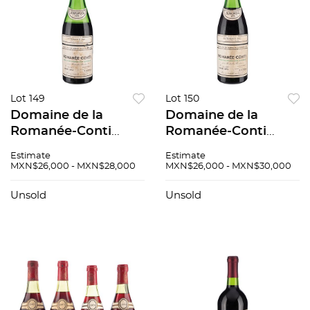
Lot 149
Lot 150
Domaine de la
Domaine de la
Romanée-Conti
Romanée-Conti
"Romanée-Conti".
"Romanée-Conti".
Estimate
Estimate
Grand Cru. Cosecha:
Grand Cru. Cosecha:
MXN$26,000 - MXN$28,000
MXN$26,000 - MXN$30,000
1973. Nivel: a 9cm. 94
1973. Nivel: a 5.1 cm.
/ 100. Etiqueta con
94 / 100.
Unsold
Unsold
desgaste.