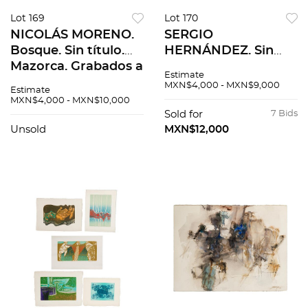
Lot 169
Lot 170
NICOLÁS MORENO.
SERGIO
Bosque. Sin título.
HERNÁNDEZ. Sin
Mazorca. Grabados a
título. Firmado.
Estimate
la punta seca.
Grabado al
MXN$4,000 - MXN$9,000
Estimate
Medidas variables.
aguafuerte y
MXN$4,000 - MXN$10,000
Piezas: 3
aguatinta 30 / 60. 49
Sold for
7 Bids
x 59 cm medidas
Unsold
MXN$12,000
totales