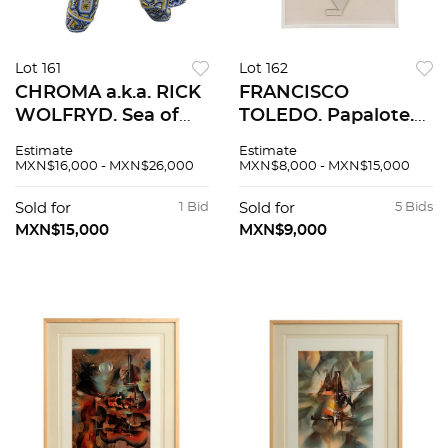
Lot 161
Lot 162
CHROMA a.k.a. RICK
FRANCISCO
WOLFRYD. Sea of
TOLEDO. Papalote.
desire. Firmada y
Firmado Estencil y
Estimate
Estimate
fechada 2025.
troquel sobre papel
MXN$16,000 - MXN$26,000
MXN$8,000 - MXN$15,000
Impresión 3D
hecho a mano. 70 x
intervenida con
56 cm
Sold for
1 Bid
Sold for
5 Bids
chaquira AP.
MXN$15,000
MXN$9,000
50x50x30cm.
Certificada