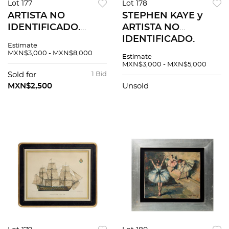
Lot 177
Lot 178
ARTISTA NO
STEPHEN KAYE y
IDENTIFICADO.
ARTISTA NO
Aldeanos
IDENTIFICADO.
Estimate
conversando.
Flores y Lavanderas
MXN$3,000 - MXN$8,000
Estimate
Firmado. Óleo sobre
en el río. Firmadas.
MXN$3,000 - MXN$5,000
tela.
Mixta sobre papel y
Sold for
1 Bid
Óleo sobre tela.
MXN$2,500
Unsold
Piezas: 2