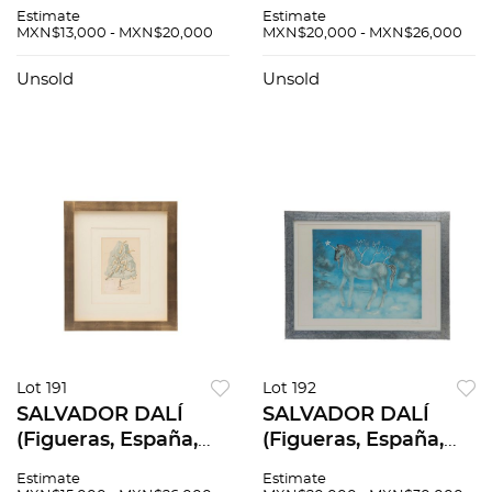
Firmado y fechado
CHAPARRO "MORO".
Estimate
Estimate
1980 al reverso. Óleo
De morandi y Aire
MXN$13,000 - MXN$20,000
MXN$20,000 - MXN$26,000
sobre tela. 60 x 80
de familia. Óleos
cm
sobre lino y madera.
Unsold
Unsold
Piezas: 2
Lot 191
Lot 192
SALVADOR DALÍ
SALVADOR DALÍ
(Figueras, España,
(Figueras, España,
1904 - Figueras,
1904 - Figueras,
Estimate
Estimate
España, 1989). Canto
España, 1989) Cheval