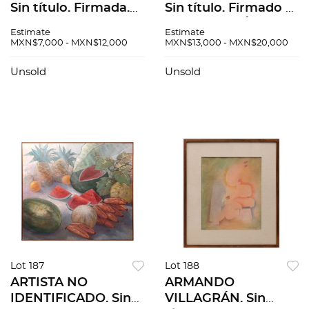
Sin título. Firmada.
Sin título. Firmado y
Mixta sobre papel. 63
fechado 63. Óleo
Estimate
Estimate
x 50 cm
sobre tela. 98 x 64
MXN$7,000 - MXN$12,000
MXN$13,000 - MXN$20,000
cm
Unsold
Unsold
Lot 187
Lot 188
ARTISTA NO
ARMANDO
IDENTIFICADO. Sin
VILLAGRÁN. Sin