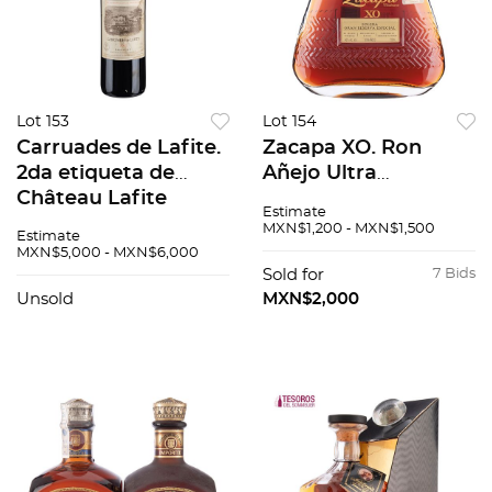
Lot 153
Lot 154
Carruades de Lafite.
Zacapa XO. Ron
2da etiqueta de
Añejo Ultra
Château Lafite
Premium.
Estimate
Rothschild. Cosecha:
Guatemala.
MXN$1,200 - MXN$1,500
Estimate
2002. 91 / 100.
MXN$5,000 - MXN$6,000
Sold for
7 Bids
Unsold
MXN$2,000