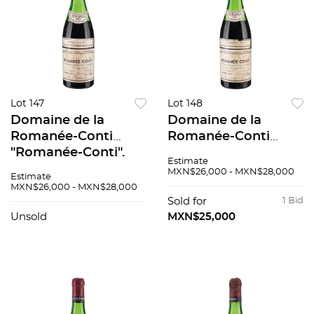
Lot 147
Lot 148
Domaine de la
Domaine de la
Romanée-Conti
Romanée-Conti
"Romanée-Conti".
"Romanée-Conti".
Estimate
Grand Cru. Cosecha:
Grand Cru. Cosecha:
MXN$26,000 - MXN$28,000
Estimate
1973. Nivel: a 7.8 cm.
1973. Nivel: a 7.5cm
MXN$26,000 - MXN$28,000
94 / 100.
94 / 100
Sold for
1 Bid
Unsold
MXN$25,000