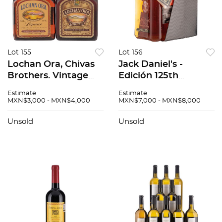
Lot 155
Lot 156
Lochan Ora, Chivas
Jack Daniel's -
Brothers. Vintage
Edición 125th
Bottle 70's. Licor de
Anniversary
Estimate
Estimate
Whisky, Miel y
Decanter Whiskey.
MXN$3,000 - MXN$4,000
MXN$7,000 - MXN$8,000
especias. Escocia.
Tennessee. Estados
Una en caja. Pzas 2
Unidos. 1 L. En Caja.
Unsold
Unsold