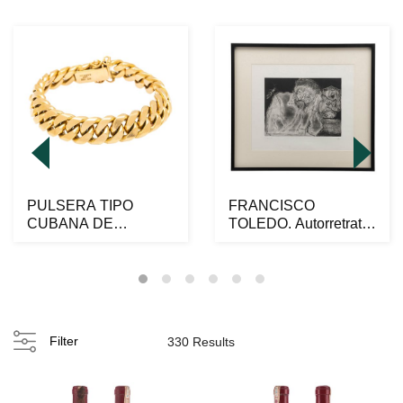
PULSERA TIPO
FRANCISCO
CUBANA DE
TOLEDO. Autorretrato
ESLABONES EN
con sapo y grillo.
ORO AMARILLO DE
Firma...
18K...
Filter
330 Results