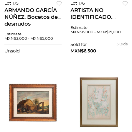
Lot 175
Lot 176
ARMANDO GARCÍA
ARTISTA NO
NÚÑEZ. Bocetos de
IDENTIFICADO.
desnudos
Paisaje montañoso.
Estimate
masculinos.
Firmado y fechado
MXN$6,000 - MXN$15,000
Estimate
Firmados. Lápiz de
ANGUS M... 1880.
MXN$3,000 - MXN$5,000
grafito sobre papel.
Óleo sobre tela
Sold for
5 Bids
Piezas: 2
Unsold
MXN$6,500