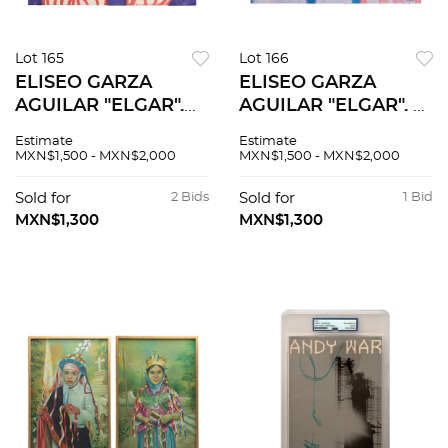
Lot 165
Lot 166
ELISEO GARZA
ELISEO GARZA
AGUILAR "ELGAR".
AGUILAR "ELGAR". 3
Figuras con fondo
personajes. Firmada.
Estimate
Estimate
azul. Firmada. Mixta
Mixta sobre tela. 68
MXN$1,500 - MXN$2,000
MXN$1,500 - MXN$2,000
sobre tela. 76 x 108.5
x 107.5 cm
cm
Sold for
2 Bids
Sold for
1 Bid
MXN$1,300
MXN$1,300