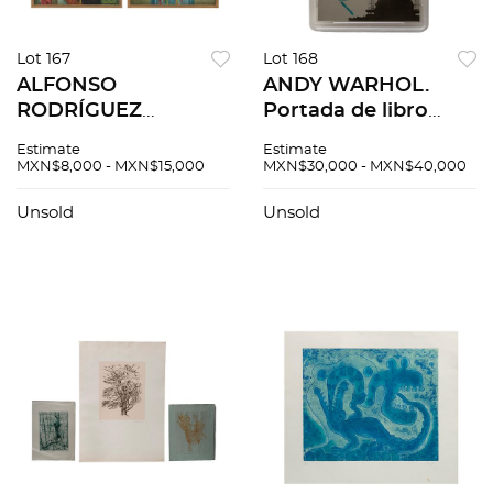
Lot 167
Lot 168
ALFONSO
ANDY WARHOL.
RODRÍGUEZ
Portada de libro
PASTRANA. Retratos
"America", 1985.
Estimate
Estimate
de Niños, con trajes
Firmada por el
MXN$8,000 - MXN$15,000
MXN$30,000 - MXN$40,000
típicos.. Firmados y
artista. Impresión
fechados 80 Óleo
digital. 20 x 15 cm
Unsold
Unsold
sobre tela. 96 x 64
cm cada uno