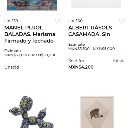
Lot 159
Lot 160
MANEL PUJOL
ALBERT RÀFOLS-
BALADAS. Marisma.
CASAMADA. Sin
Firmado y fechado
título. Firmado y
Estimate
28 - AGOSTO- 2001.
fechado 08. Pastel
MXN$3,500 - MXN$5,000
Estimate
Acrílico, polvo de
sobre papel. 30 x 41.5
MXN$30,000 - MXN$50,000
mármol y vinilo
cm
Sold for
6 Bids
sobre madera. 80 x
Unsold
MXN$4,200
100 cm