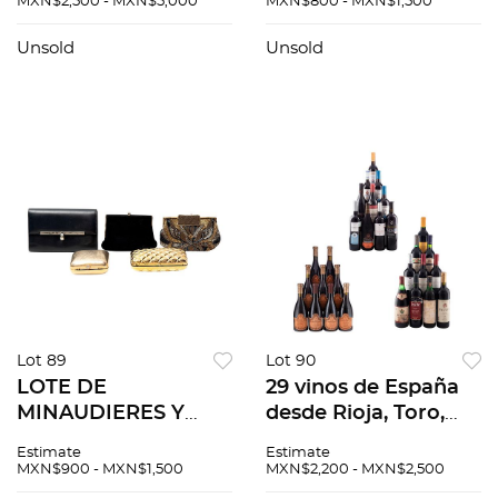
MXN$2,500 - MXN$5,000
MXN$800 - MXN$1,500
de Giuseppe Armani.
porcelana
Firmada. Cuenta con
policromada
Unsold
Unsold
base de madera.
Sellados Andrea by
Sadek Acabado
gress
Lot 89
Lot 90
LOTE DE
29 vinos de España
MINAUDIERES Y
desde Rioja, Toro,
BOLSOS DE DAMA.
Somontano,
Estimate
Estimate
S. XX. Elaborados en
Navarra, Toro, La
MXN$900 - MXN$1,500
MXN$2,200 - MXN$2,500
piel, chaquira,
Tierra de Castilla,