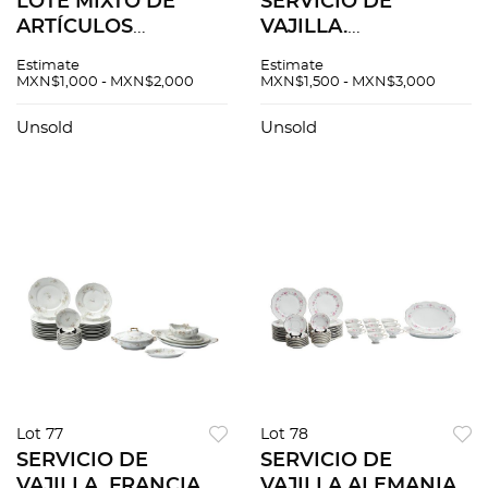
LOTE MIXTO DE
SERVICIO DE
ARTÍCULOS
VAJILLA.
DECORATIVOS. S. XX.
CHECOSLOVAQUIA.
Estimate
Estimate
Diferentes orígenes
SIGLO XX. Elaborada
MXN$1,000 - MXN$2,000
MXN$1,500 - MXN$3,000
Elaborados en
en porcelana Sellado
cerámica y
inferior Decoración
Unsold
Unsold
porcelana Diseños
floral en rojo y gris...
de niños,
Piezas: 5
animales...Pzas:20
Lot 77
Lot 78
SERVICIO DE
SERVICIO DE
VAJILLA. FRANCIA S.
VAJILLA ALEMANIA