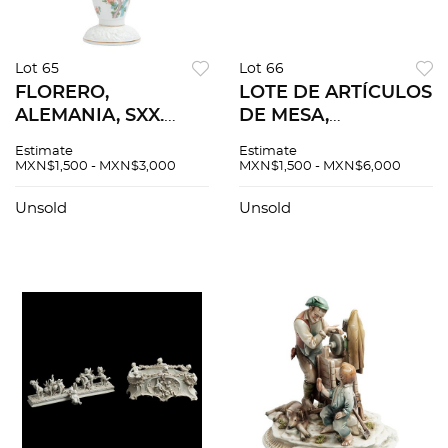
Lot 65
Lot 66
FLORERO,
LOTE DE ARTÍCULOS
ALEMANIA, SXX.
DE MESA,
Elaborado en
ALEMANIA, SXX.
Estimate
Estimate
porcelana
Sellados Weimar y
MXN$1,500 - MXN$3,000
MXN$1,500 - MXN$6,000
policromada. Sellado
Reichenbach. En
Rosenthal. Modelo
porcelana
Unsold
Unsold
Classic Rose.
policromada. 2
Decoración floral y
platos de servicio y
esmalte dorado.
sopera.