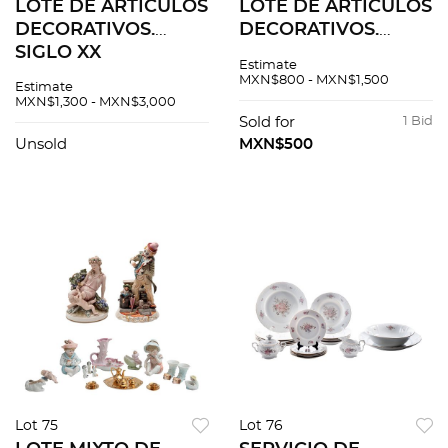
LOTE DE ARTÍCULOS
LOTE DE ARTÍCULOS
DECORATIVOS.
DECORATIVOS.
SIGLO XX
SIGLO XX.
Estimate
Elaborados en
Elaborados en
MXN$800 - MXN$1,500
Estimate
porcelana
porcelana
MXN$1,300 - MXN$3,000
policromada y
policromada y cristal
Sold for
1 Bid
material sintético
de diferentes colores
Unsold
MXN$500
Consta de abanico,
Diferentes sellos.
peineta...Piezas: 6
Pzas: 8
Lot 75
Lot 76