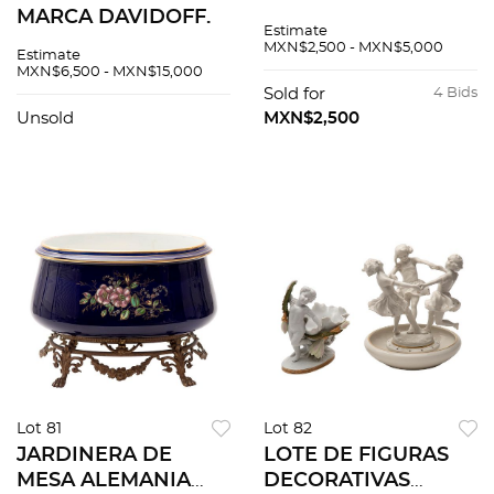
MARCA DAVIDOFF.
PUROS. SUIZA, S. XXI
Estimate
Elaborada en
Elaborados en
MXN$2,500 - MXN$5,000
Estimate
madera. Edición
material sintético y
MXN$6,500 - MXN$15,000
Grand Reserve Para
acero De las marcas
Sold for
4 Bids
80 a 100 habanos
Zino Davidoff,
Unsold
MXN$2,500
Montecristo...Pzas:8
Lot 81
Lot 82
JARDINERA DE
LOTE DE FIGURAS
MESA ALEMANIA
DECORATIVAS