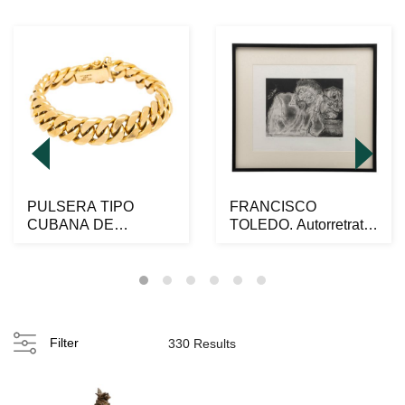
PULSERA TIPO
FRANCISCO
CUBANA DE
TOLEDO. Autorretrato
ESLABONES EN
con sapo y grillo.
ORO AMARILLO DE
Firma...
18K...
Filter
330 Results