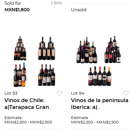
Cypress 1999, entre
Sold for
2 Bids
otros. Total de
MXN$1,800
Unsold
piezas: 23
Lot 93
Lot 94
Vinos de Chile:
Vinos de la peninsula
a)Tarapaca Gran
Iberica: a)
Reserva. 2015. b) San
Montetoro. 2007. b)
Estimate
Estimate
Jose de Apalta.
Orben. 2006. Rioja. c)
MXN$2,200 - MXN$2,500
MXN$2,200 - MXN$2,500
Reserva 2008. c) La
Altico. 2008. d)