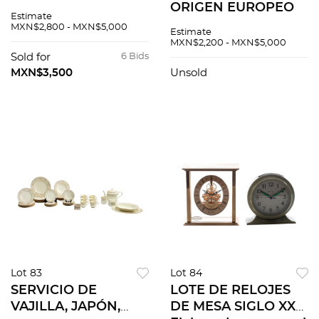
SIGLO XX Elaborado
ORIGEN EUROPEO
Estimate
en porcelana y base
SIGLO XX Elaboradas
MXN$2,800 - MXN$5,000
Estimate
de metal dorado
en porcelana blanca
MXN$2,200 - MXN$5,000
Decoración floral
Detalles en esmalte
Sold for
6 Bids
sobre fondo azul
dorado Pzs 2
MXN$3,500
Unsold
cobalto.
Lot 83
Lot 84
SERVICIO DE
LOTE DE RELOJES
VAJILLA, JAPÓN,
DE MESA SIGLO XX