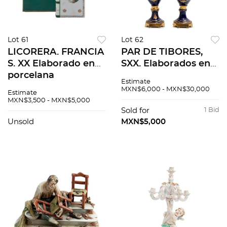
Lot 61
Lot 62
LICORERA. FRANCIA
PAR DE TIBORES,
S. XX Elaborado en
SXX. Elaborados en
porcelana
porcelana y metal
Estimate
policromada. Sellada
dorado. Tipo Sevrés.
MXN$6,000 - MXN$30,000
Estimate
Limoges. Diseño a
Decorado con
MXN$3,500 - MXN$5,000
manera de libro
medallón central y
Sold for
1 Bid
Decorado con
escenas galantes.
Unsold
MXN$5,000
temática
Napoleónica