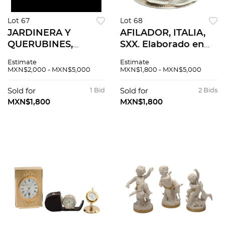
Lot 67
Lot 68
JARDINERA Y
AFILADOR, ITALIA,
QUERUBINES,
SXX. Elaborado en
ALEMANIA, SXX.
porcelana
Estimate
Estimate
Elaborados en
policromada. Sellada
MXN$2,000 - MXN$5,000
MXN$1,800 - MXN$5,000
porcelana tipo
y firmada Antonio
biscuit. Uno sellado
Borsato. Acabado
Sold for
1 Bid
Sold for
2 Bids
KVE, Karl Ens
gres. 22 cm de
MXN$1,800
MXN$1,800
Volkstedt. Acabado
altura.
gres.