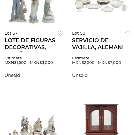
Lot 57
Lot 58
LOTE DE FIGURAS
SERVICIO DE
DECORATIVAS,
VAJILLA, ALEMANIA,
ESPAÑA, SXX.
SXX. Elaborada en
Estimate
Estimate
Elaboradas en
porcelana. Sellada
MXN$1,500 - MXN$3,000
MXN$2,500 - MXN$7,000
porcelana
Winterling.
policromada.
Decoración con
Unsold
Unsold
Acabado brillante.
cenefa de esmalte
Dama con canasta,
dorado. 23 pz.
joven con gansos.