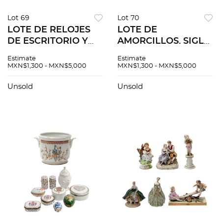
Lot 69
Lot 70
LOTE DE RELOJES
LOTE DE
DE ESCRITORIO Y
AMORCILLOS. SIGLO
DE BOLSILLO, SXX.
XX. Elaborados en
Estimate
Estimate
Elaborados en metal
porcelana blanca
MXN$1,300 - MXN$5,000
MXN$1,300 - MXN$5,000
dorado. Diferentes
Tipo Biscuit.
orígenes y marcas. 3
Decorados con
Unsold
Unsold
piezas.
detalles de esmalte
dorado 17 cm de
altura