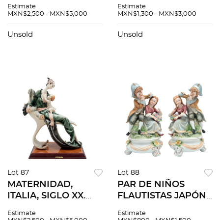
Elaborados en metal
ALEMANIA Y
Estimate
Estimate
dorado y plateado
FRANCIA SIGLO XX.
MXN$2,500 - MXN$5,000
MXN$1,300 - MXN$3,000
De la marca Bulova
Elaborados en
Detalles de
porcelana
Unsold
Unsold
conservación Piezas:
policromada
2
Sellados Bavaria y
Limoges. Pzas: 3
Lot 87
Lot 88
MATERNIDAD,
PAR DE NIÑOS
ITALIA, SIGLO XX.
FLAUTISTAS JAPÓN
Elaborada en pasta
SIGLO XX
Estimate
Estimate
policromada. Diseño
Elaborados en