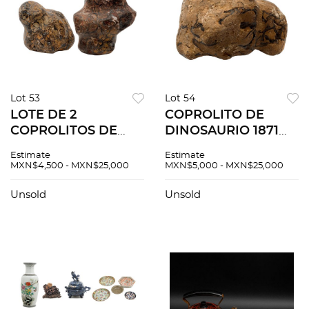
Lot 53
Lot 54
LOTE DE 2
COPROLITO DE
COPROLITOS DE
DINOSAURIO 1871
DINOSAURIO 453 y
grs 10 x 15 x 13 cm
Estimate
Estimate
355 grs 10 x 8 x 6 cm
Detalles de
MXN$4,500 - MXN$25,000
MXN$5,000 - MXN$25,000
(mayor) Detalles de
conservación
conservación
Unsold
Unsold