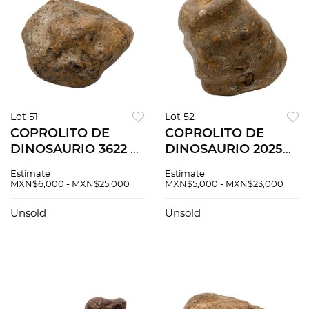
Lot 51
Lot 52
COPROLITO DE
COPROLITO DE
DINOSAURIO 3622 gr
DINOSAURIO 2025
19 x14 x 15 cm
grs 10 x 13 x 9 cm
Estimate
Estimate
Detalles de
Detalles de
MXN$6,000 - MXN$25,000
MXN$5,000 - MXN$23,000
conservación
conservación
Unsold
Unsold