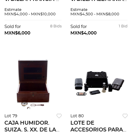
XX. Elaborada en
S. XX Elaborada en
Estimate
Estimate
porcelana. Sellada
porcelana
MXN$4,000 - MXN$10,000
MXN$4,500 - MXN$8,000
Haviland Limoges.
policromada Sellada
Decoración floral en
Edelstein Bavaria
Sold for
8 Bids
Sold for
1 Bid
tonos rosa... Piezas:
Decoración floral en
MXN$6,000
MXN$4,000
41
tonos rosa Pzas:58
Lot 79
Lot 80
CAJA HUMIDOR.
LOTE DE
SUIZA. S. XX. DE LA
ACCESORIOS PARA