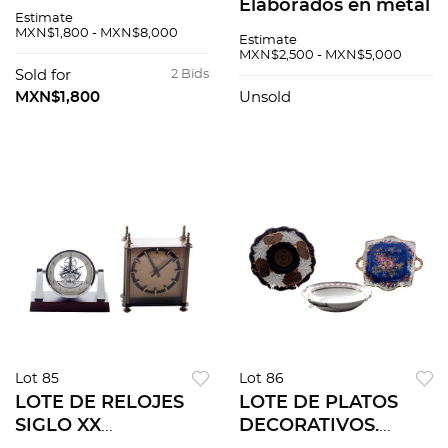
SXX. Elaborado en
Elaborados en metal
Estimate
porcelana. Sellado
dorado y plateado
MXN$1,800 - MXN$8,000
Estimate
Noritake. Modelo
Manecillas de barra,
MXN$2,500 - MXN$5,000
Willow Brook.
números romanos.
Sold for
2 Bids
Servicio para 6
Piezas: 2
MXN$1,800
Unsold
personas. 41 pz.
Lot 85
Lot 86
LOTE DE RELOJES
LOTE DE PLATOS
SIGLO XX
DECORATIVOS.