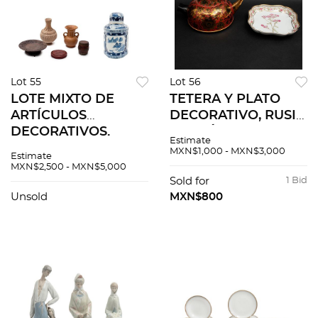
Lot 55
Lot 56
LOTE MIXTO DE
TETERA Y PLATO
ARTÍCULOS
DECORATIVO, RUSIA
DECORATIVOS.
Y JAPÓN, SXX.
Estimate
SIGLO XX. Origen
Elaborados en metal
MXN$1,000 - MXN$3,000
Estimate
oriental. Elaborados
y porcelana
MXN$2,500 - MXN$5,000
en porcelana ,
policromada.
Sold for
1 Bid
piedra, cerámica y
Decorados con
Unsold
MXN$800
otros... Pzas: 14
motivos florales. 2 pz