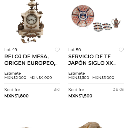
Lot 49
Lot 50
RELOJ DE MESA,
SERVICIO DE TÉ
ORIGEN EUROPEO,
JAPÓN SIGLO XX
SXX. Elaborado en
Elaborado en
Estimate
Estimate
alabastro y metal
porcelana
MXN$2,000 - MXN$4,000
MXN$1,500 - MXN$3,000
dorado. Carátula
policromada
circular, índices
Decoración tipo
Sold for
1 Bid
Sold for
2 Bids
romanos y
Imari Consta de
MXN$1,800
MXN$1,500
mecánismo de
tetera , 5 platos y
cuerda.
platón