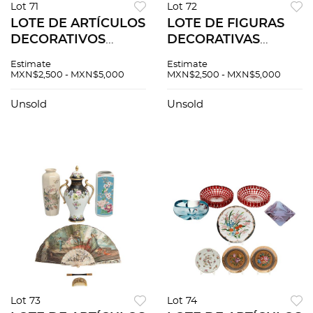
Lot 71
Lot 72
LOTE DE ARTÍCULOS
LOTE DE FIGURAS
DECORATIVOS
DECORATIVAS
SIGLO XX Diferentes
ORIGEN EUROPEO
Estimate
Estimate
orígenes Elaborados
SIGLO XX Elaboradas
MXN$2,500 - MXN$5,000
MXN$2,500 - MXN$5,000
en porcelana
en porcelana
policromada
policromada
Unsold
Unsold
Diferentes sellos y
Sellados inferiores,
orígenes... Pzas: 11
uno
Capodimonte...Pzas:
6
Lot 73
Lot 74