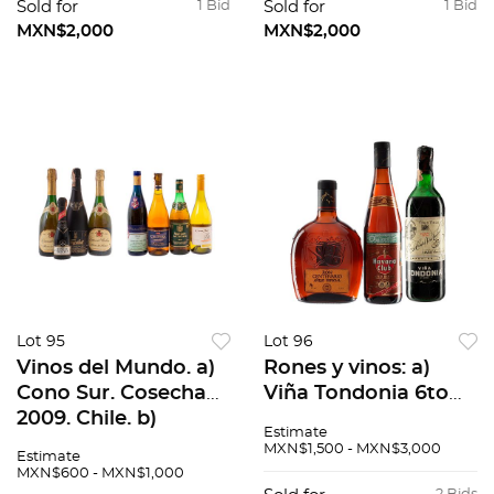
Ronciere Reserva
Monte Real 2010.
Sold for
1 Bid
Sold for
1 Bid
2006. Piezas: 29
Total de piezas: 20
MXN$2,000
MXN$2,000
Lot 95
Lot 96
Vinos del Mundo. a)
Rones y vinos: a)
Cono Sur. Cosecha
Viña Tondonia 6to
2009. Chile. b)
año 1968. Rioja,
Estimate
Caliterra. Cosecha
España. b) Ron
MXN$1,500 - MXN$3,000
Estimate
1997 c)
Centenario, Añejo
MXN$600 - MXN$1,000