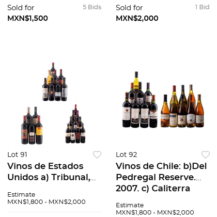
canutillo, metal
entre otros
Sold for
5 Bids
Sold for
1 Bid
dorado y cadenas.
MXN$1,500
MXN$2,000
Diferentes marcas.
Pzas:5
Lot 91
Lot 92
Vinos de Estados
Vinos de Chile: b)Del
Unidos a) Tribunal,
Pedregal Reserve.
Tinto 2009. b)
2007. c) Caliterra
Estimate
Dancin Bull,
2004, entre otros.
MXN$1,800 - MXN$2,000
Estimate
Zinfandel 2004. c)
Piezas: 14
MXN$1,800 - MXN$2,000