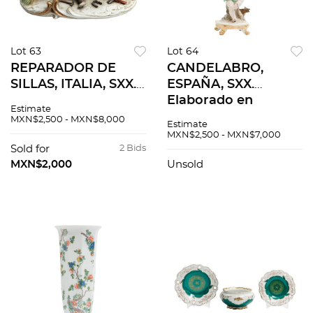
Lot 63
Lot 64
REPARADOR DE
CANDELABRO,
SILLAS, ITALIA, SXX.
ESPAÑA, SXX.
Elaborada en
Elaborado en
Estimate
porcelana
porcelana
MXN$2,500 - MXN$8,000
Estimate
policromada. Sellada
policromada. Sellado
MXN$2,500 - MXN$7,000
y firmada Antonio
Salvador Mallol
Sold for
2 Bids
Borsato. Acabado
Porcelanas
MXN$2,000
Unsold
gres.
Artísticas. Fuste con
amorcillo.