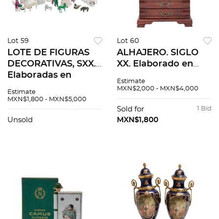
Lot 59
Lot 60
LOTE DE FIGURAS
ALHAJERO. SIGLO
DECORATIVAS, SXX.
XX. Elaborado en
Elaboradas en
madera y vidrio.
Estimate
porcelana
Diseño a manera de
MXN$2,000 - MXN$4,000
Estimate
policromada.
gabinete miniatura.
MXN$1,800 - MXN$5,000
Diferentes orígenes
Con mecanismo
Sold for
1 Bid
y sellos. 17 piezas.
musical Detalles de
Unsold
MXN$1,800
conservación