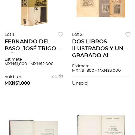
Lot 1
Lot 2
FERNANDO DEL
DOS LIBROS
PASO. JOSÉ TRIGO.
ILUSTRADOS Y UN
MÉXICO,SIGLO XXI
GRABADO AL
Estimate
EDITORES, 1966.
AGUAFUERTE POR
MXN$1,000 - MXN$2,000
Estimate
Primera edición.
FEDERICO CANTÚ.
MXN$1,800 - MXN$3,000
Dedicado y firmado
Pzs: 3.
Sold for
2 Bids
por el autor.
MXN$1,000
Unsold