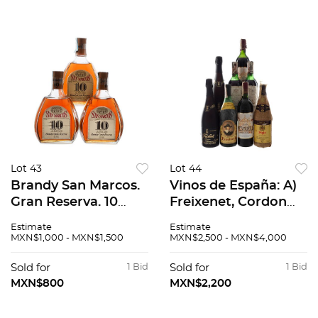
Lot 43
Lot 44
Brandy San Marcos.
Vinos de España: A)
Gran Reserva. 10
Freixenet, Cordon
años. México. Piezas:
Negro, Brut, Cava,
Estimate
Estimate
3.
España. Piezas: 2 B)
MXN$1,000 - MXN$1,500
MXN$2,500 - MXN$4,000
Siglo 1989 Rioja,
España... entre otros.
Sold for
1 Bid
Sold for
1 Bid
Piezas: 8
MXN$800
MXN$2,200