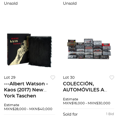
Facsimilar. Tinta y
1890 - 1903 Piezas: 2
Unsold
Unsold
pigmentos sobre
algodón, 97 x 114 cm
Lot 29
Lot 30
---Albert Watson -
COLECCIÓN,
Kaos (2017) New
AUTOMÓVILES A
York Taschen
ESCALA F1 / F2 /
Estimate
SERIE CART / INDY
MXN$16,000 - MXN$30,000
Estimate
CAR. 1:43 Segunda
MXN$28,000 - MXN$40,000
mitad de siglo XX.
Sold for
1 Bid