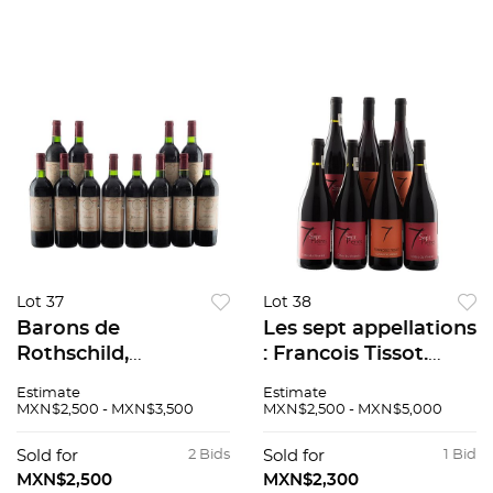
Lot 37
Lot 38
Barons de
Les sept appellations
Rothschild,
: Francois Tissot.
LafiteCosecha: 2002
Coteaux de
Estimate
Estimate
Burdeos, Francia
L'ardeche. 2020.
MXN$2,500 - MXN$3,500
MXN$2,500 - MXN$5,000
Piezas: 12
3pzs/Francois Tissot.
<R>Cotes du
Sold for
2 Bids
Sold for
1 Bid
Vivarais) 2020. 4pzs
MXN$2,500
MXN$2,300