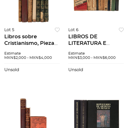
Lot 5
Lot 6
Libros sobre
LIBROS DE
Cristianismo, Piezas:
LITERATURA E
7
HISTORIA DE
Estimate
Estimate
MÉXICO Primera
MXN$2,000 - MXN$4,000
MXN$3,000 - MXN$6,000
Mitad del Siglo XX.
Heriberto Frías.
Unsold
Unsold
¿Águila o Sol? Pzs 14