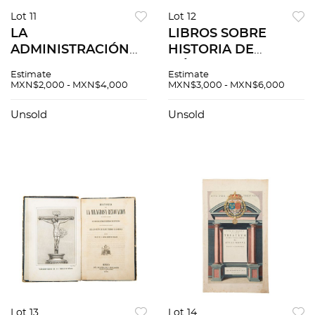
Lot 11
Lot 12
LA
LIBROS SOBRE
ADMINISTRACIÓN
HISTORIA DE
DE D. FRAY
MÉXICO Fernando
Estimate
Estimate
ANTONIO MARÍA DE
Iglesias Calderón. El
MXN$2,000 - MXN$4,000
MXN$3,000 - MXN$6,000
BUCARELI Y URSÚA.
Egoísmo
MÉXICO: TALLERES
Norteamericano
Unsold
Unsold
GRÁFICOS DE LA
durante la
NACIÓN, 1936. Pzs 2
Intervención
Francesa. Pzs 8
Lot 13
Lot 14