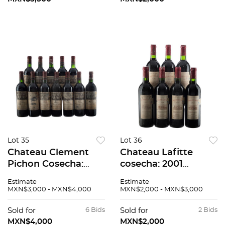
Lot 35
Lot 36
Chateau Clement
Chateau Lafitte
Pichon Cosecha:
cosecha: 2001
2000 Haut Medoc,
Burdeos, Francia.
Estimate
Estimate
Francia. Piezas: 12
Piezas: 7
MXN$3,000 - MXN$4,000
MXN$2,000 - MXN$3,000
Sold for
6 Bids
Sold for
2 Bids
MXN$4,000
MXN$2,000