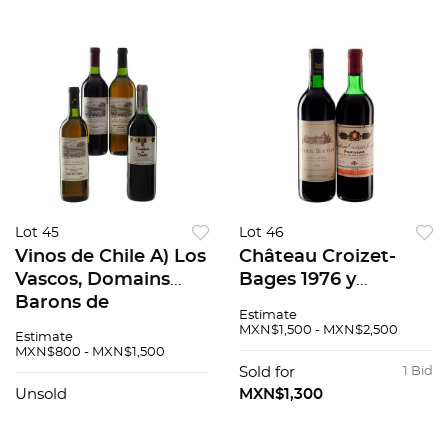
Lot 45
Lot 46
Vinos de Chile A) Los
Château Croizet-
Vascos, Domains
Bages 1976 y
Barons de
Château Beaumont
Estimate
Rothschild 2000
1992. Total de piezas:
MXN$1,500 - MXN$2,500
Estimate
Valle de Colchagua,
2
MXN$800 - MXN$1,500
Chile. B) Los Vascos,
Sold for
1 Bid
Sauvignon Blanc...
Unsold
MXN$1,300
Piezas: 4