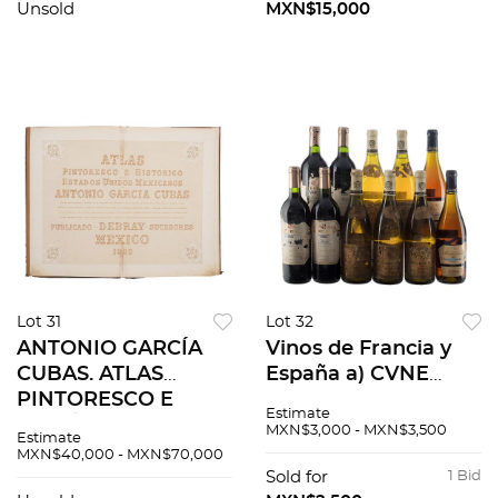
Pzs 112
Unsold
MXN$15,000
Lot 31
Lot 32
ANTONIO GARCÍA
Vinos de Francia y
CUBAS. ATLAS
España a) CVNE
PINTORESCO E
Imperial, Reserva
Estimate
HISTÓRICO DE LOS
2000 b) Louis Jadot,
MXN$3,000 - MXN$3,500
Estimate
ESTADOS UNIDOS
Cosecha 2002 c)
MXN$40,000 - MXN$70,000
MEXICANO MÉXICO,
Nicolas Chardonnay
Sold for
1 Bid