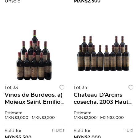
1885. 13
Cosecha 2003.
Unsold
MXN$2,500
CROMOLITOGRAFÍAS
Piezas: 11
Lot 33
Lot 34
Vinos de Burdeos. a)
Chateau D'Arcins
Moieux Saint Emilion
cosecha: 2003 Haut
2001 Saint Emilion,
Medoc, Francia
Estimate
Estimate
Francia. b) Chateau
Piezas: 12
MXN$3,000 - MXN$3,500
MXN$2,500 - MXN$3,000
Grange Neuve 2001.
Pomerol. Total de
Sold for
11 Bids
Sold for
1 Bid
piezas: 10
MXN$5,500
MXN$2,000