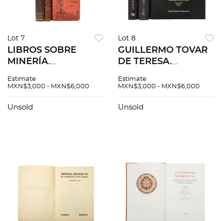
Lot 7
Lot 8
LIBROS SOBRE
GUILLERMO TOVAR
MINERÍA.
DE TERESA.
Ordenanzas de
REPERTORIO DE
Estimate
Estimate
Minería y Colección
ARTISTAS EN
MXN$3,000 - MXN$6,000
MXN$3,000 - MXN$6,000
de las Ordenes y
MÉXICO. MÉXICO:
Decretos de esta
GRUPO FINANCIERO
Unsold
Unsold
Materia. pzs 3
BANCOMER, 1995 -
1997. Pzs 3