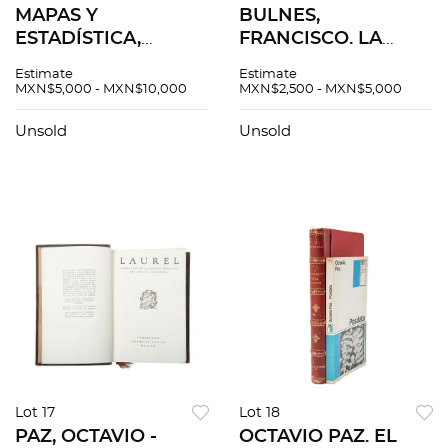
MAPAS Y
BULNES,
ESTADÍSTICA,
FRANCISCO. LA
DURANTE EL
GUERRA DE
Estimate
Estimate
SEGUNDO IMPERIO
INDEPENDENCIA.
MXN$5,000 - MXN$10,000
MXN$2,500 - MXN$5,000
MEXICANO José
HIDALGO –
María Pérez
ITURBIDE. MÉXICO:
Unsold
Unsold
Hernández.
TALLERES LINO -
Estadística de la
TIPOGRÁFICOS DE
República Mejicana.
"EL DIARIO", 1910.
PZS 3
Lot 17
Lot 18
PAZ, OCTAVIO -
OCTAVIO PAZ. EL