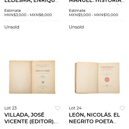
LEDESMA, ENRIQUE.
MANUEL. HISTORIA
VIAJES AL SIGLO XIX
DE LA DOMINACIÓN
Estimate
Estimate
/ HISTORIA CRÍTICA
ESPAÑOLA EN
MXN$3,000 - MXN$6,000
MXN$5,000 - MXN$10,000
DE LA TIPOGRAFÍA
MÉXICO. MÉXICO,
EN LA CIUDAD DE
1938. 1ra edición
Unsold
Unsold
MÉXICO. Pzs 2
completa, muy rara
en comercio.
Lot 23
Lot 24
VILLADA, JOSÉ
LEÓN, NICOLÁS. EL
VICENTE (EDITOR).
NEGRITO POETA
LA REELECCIÓN DEL
MEXICANO Y SUS