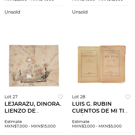
ECONÓMICA, 1959
FONDO DE
Viñetas de Ricardo
CULTURA
Unsold
Unsold
Martínez. 2da.
ECONÓMICA, 1972.
edición
4ta edición,
corregida y
aumentada
Lot 27
Lot 28
LEJARAZU, DINORA.
LUIS G. RUBIN
LIENZO DE
CUENTOS DE MI TIA
COIXTLAHUACA
/ GÉNESIS.
Estimate
Estimate
(FRAGMENTO) -
PRIMERAS
MXN$7,000 - MXN$15,000
MXN$3,000 - MXN$5,000
CÓDICE IXTLÁN.
EDICIONES. México,