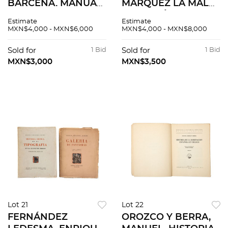
BÁRCENA. MANUAL
MÁRQUEZ LA MALA
RAZONADO DE
HORA MÉXICO: ERA,
Estimate
Estimate
PRÁCTICA CRIMINAL
1966 Edición de
MXN$4,000 - MXN$6,000
MXN$4,000 - MXN$8,000
Y MÉDICO - LEGAL
2,000 ejemplares
FORENSE
numerados.
Sold for
1 Bid
Sold for
1 Bid
MEXICANA. MÉXICO:
MXN$3,000
MXN$3,500
IMP. DE ANDRADE Y
ESCALANTE, 1860.
Lot 21
Lot 22
FERNÁNDEZ
OROZCO Y BERRA,