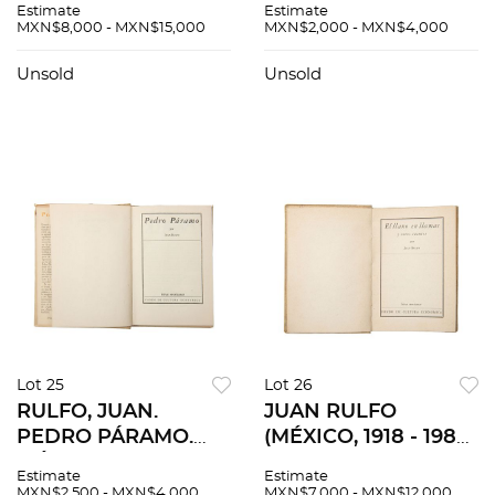
Estimate
Estimate
PRESIDENTE DE LA
POPULARES
MXN$8,000 - MXN$15,000
MXN$2,000 - MXN$4,000
REPÚBLICA Y
VERSOS.
GOBERNADORES DE
CONTRIBUCIÓN
Unsold
Unsold
LOS ESTADOS.
PARA EL FOLK-LORE
MÉXICO, 1888
NACIONAL. MÉXICO,
1912
Lot 25
Lot 26
RULFO, JUAN.
JUAN RULFO
PEDRO PÁRAMO.
(MÉXICO, 1918 - 1986)
MÉXICO: FONDO DE
EL LLANO EN
Estimate
Estimate
CULTURA
LLAMAS MÉXICO:
MXN$2,500 - MXN$4,000
MXN$7,000 - MXN$12,000