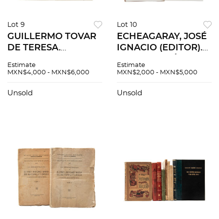
Lot 9
Lot 10
GUILLERMO TOVAR
ECHEAGARAY, JOSÉ
DE TERESA.
IGNACIO (EDITOR).
NOTICIAS
CARTOGRAFÍA
Estimate
Estimate
HISTÓRICAS DE LA
NOVOHISPANA.
MXN$4,000 - MXN$6,000
MXN$2,000 - MXN$5,000
DELEGACIÓN
UNA SELECCIÓN DE
MIGUEL HIDALGO.
LOS MANUSCRITOS...
Unsold
Unsold
MÉXICO: MAJONA,
México,1980
1976