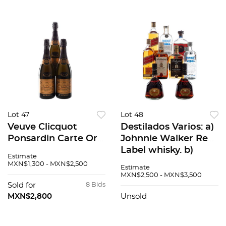
Lot 47
Lot 48
Veuve Clicquot
Destilados Varios: a)
Ponsardin Carte Or
Johnnie Walker Red
Brut Vintage: 1972
Label whisky. b)
Estimate
Champagne, Francia
Carlos I Solera Gran
MXN$1,300 - MXN$2,500
Estimate
Piezas: 3 94 / 100
Reserva c) Lepanto
MXN$2,500 - MXN$3,500
Brandy Solera, entre
Sold for
8 Bids
otros. Piezas:9
MXN$2,800
Unsold