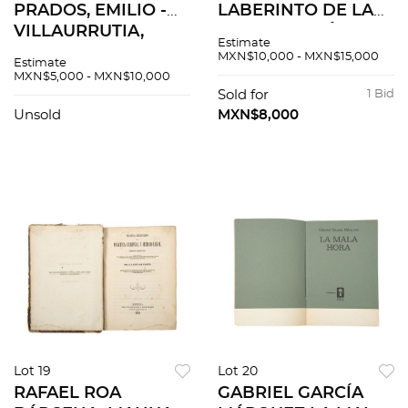
PRADOS, EMILIO -
LABERINTO DE LA
VILLAURRUTIA,
SOLEDAD. MÉXICO:
Estimate
XAVIER... LAUREL.
EDICIONES
MXN$10,000 - MXN$15,000
Estimate
ANTOLOGÍA DE LA
CUADERNOS
MXN$5,000 - MXN$10,000
POESÍA MODERNA
AMERICANOS, 1950.
Sold for
1 Bid
EN LENGUA
Primera edición Pzs
Unsold
MXN$8,000
ESPAÑOLA. 1941. 1er
2
Ed.
Lot 19
Lot 20
RAFAEL ROA
GABRIEL GARCÍA