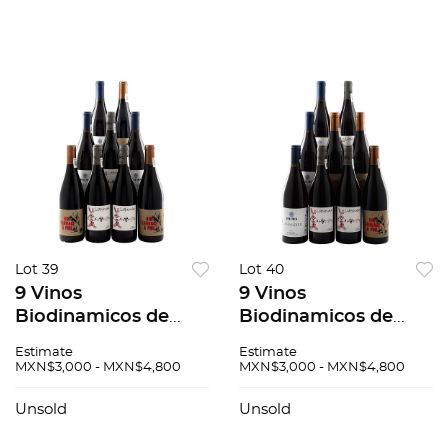
Total 7 pzs
Lot 39
Lot 40
9 Vinos
9 Vinos
Biodinamicos de
Biodinamicos de
producción
producción
Estimate
Estimate
reducida: Régnié
reducida: Régnié
MXN$3,000 - MXN$4,800
MXN$3,000 - MXN$4,800
Beaujolais 3 pzs/
Beaujolais 3 pzs/
Coteaux Cinsault 3
Coteaux Cinsault 3
Unsold
Unsold
pzs/ Provence
pzs/ Provence