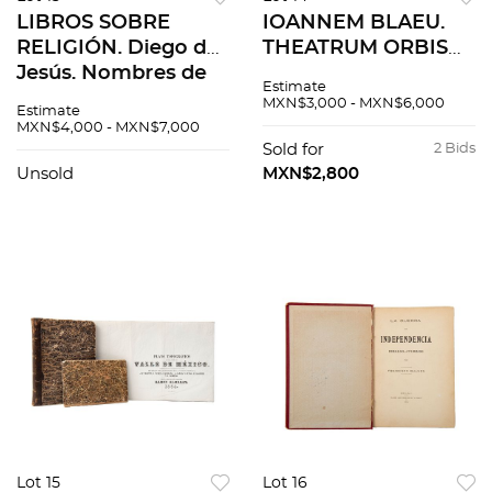
LIBROS SOBRE
IOANNEM BLAEU.
RELIGIÓN. Diego de
THEATRUM ORBIS
Jesús. Nombres de
TERRARUM, SIVE
Estimate
Christo
ATLAS NOVUS. PARS
MXN$3,000 - MXN$6,000
Estimate
Sacramentado,
SECUNDA.
MXN$4,000 - MXN$7,000
Dispuestos en Veinte
AMSTERDAMI, 1645.
Sold for
2 Bids
y Ocho
Grabado coloreado
Unsold
MXN$2,800
Consideraciones. Pzs
con detalles dorados
2
Lot 15
Lot 16