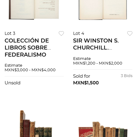
Lot 3
Lot 4
COLECCIÓN DE
SIR WINSTON S.
LIBROS SOBRE
CHURCHILL.
FEDERALISMO
MEMORIAS DE
Estimate
México, XX. La
CHURCHILL. LA
MXN$1,200 - MXN$2,000
Estimate
República federal
SEGUNDA GUERRA
MXN$3,000 - MXN$4,000
Mexicana, Gestación
MUNDIAL. -
Sold for
3 Bids
y nacimiento. Piezas:
BARCELONA.
Unsold
MXN$1,500
24
EDICIONES ORBIS,
1989. Pzs 12