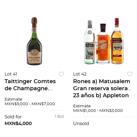
Grenache 3 pzs
Grenache 3 pzs
Lot 41
Lot 42
Taittinger Comtes
Rones a) Matusalem
de Champagne.
Gran reserva solera
Blanc de Blancs.
23 años b) Appleton
Estimate
Vintage: 1982.
Jamaica Rum
MXN$5,000 - MXN$7,000
Estimate
Champagne, Francia.
Special c) Ron
MXN$1,000 - MXN$3,000
95 / 100.
Baraima blanco.
Sold for
1 Bid
Total de piezas: 3
MXN$4,000
Unsold