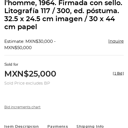
l'homme, 1964. Firmada con sello.
Litografía 117 / 300, ed. póstuma.
32.5 x 24.5 cm imagen / 30 x 44
cm papel
Inquire
Estimate: MXN$30,000 -
MXN$50,000
Sold for
MXN$25,000
[
1 Bid
]
Sold Price excludes BP
Bid increments chart
Item Description
Payments
Shipping Info