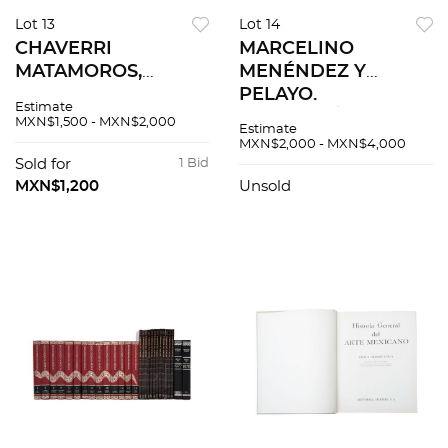
Lot 13
Lot 14
CHAVERRI
MARCELINO
MATAMOROS,
MENÉNDEZ Y
AMADO. EL
PELAYO.
Estimate
VERDADERO
ANTOLOGÍA DE
MXN$1,500 - MXN$2,000
Estimate
CALLES. MÉXICO:
POETAS LÍRICOS
MXN$2,000 - MXN$4,000
EDICIONES "PATRIA
CASTELLANOS
Sold for
1 Bid
GRANDE", 1933.
DESDE LA
MXN$1,200
Unsold
Primera edición
FORMACIÓN DEL
IDIOMA HASTA
NUESTROS DÍAS. Pzs
12