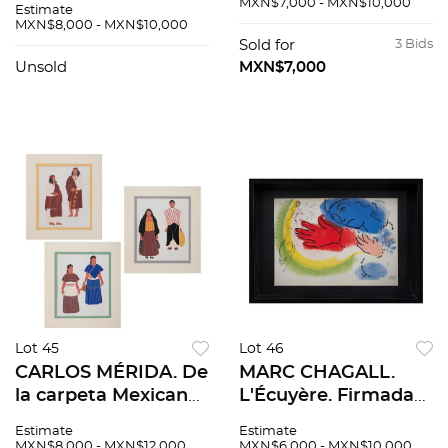
MXN$7,000 - MXN$10,000
Estimate
sin número de tiraje.
sello. Serigrafía sin
MXN$8,000 - MXN$10,000
71 x 56 cm medidas
núm. de tiraje. 88.9 x
Sold for
3 Bids
totales
58.4 cm medidas
Unsold
MXN$7,000
totales
Lot 45
Lot 46
CARLOS MÉRIDA. De
MARC CHAGALL.
la carpeta Mexican
L'Écuyère. Firmada
Costume, 1941.
en plancha.
Estimate
Estimate
Firmadas en malla.
Litografía sin
MXN$8,000 - MXN$12,000
MXN$6,000 - MXN$10,000