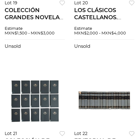
Lot 19
Lot 20
COLECCIÓN
LOS CLÁSICOS
GRANDES NOVELAS
CASTELLANOS.
DE LA LITERATURA
MADRID: ESPASA -
Estimate
Estimate
UNIVERSAL.
CALPE, 1940´S. Pzs 61
MXN$1,500 - MXN$3,000
MXN$2,000 - MXN$4,000
PANAMÁ: GRÁFICA
EDITORA COLÓN,
Unsold
Unsold
1964. Pzs 23
Lot 21
Lot 22