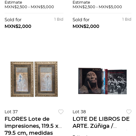
Estimate
Estimate
totales. Enmarcadas.
totales. Enmarcadas.
MXN$2,500 - MXN$5,000
MXN$2,500 - MXN$5,000
Piezas: 4
Piezas: 2
Sold for
1 Bid
Sold for
1 Bid
MXN$2,000
MXN$2,000
Lot 37
Lot 38
FLORES Lote de
LOTE DE LIBROS DE
impresiones, 119.5 x
ARTE. Zúñiga /
79.5 cm, medidas
Mirada y Memoria /