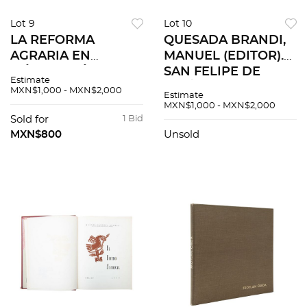
Lot 9
Lot 10
LA REFORMA
QUESADA BRANDI,
AGRARIA EN
MANUEL (EDITOR).
MÉXICO. MÉXICO:
SAN FELIPE DE
Estimate
DEPARTAMENTO
JESÚS 1574 - 1597 /
MXN$1,000 - MXN$2,000
Estimate
AUTÓNOMO DE
1862 - 1962. MÉXICO:
MXN$1,000 - MXN$2,000
PUBLICIDAD Y
MANUEL QUESADA
Sold for
1 Bid
PROPAGANDA, 1937.
BRANDI, 1962.
MXN$800
Unsold