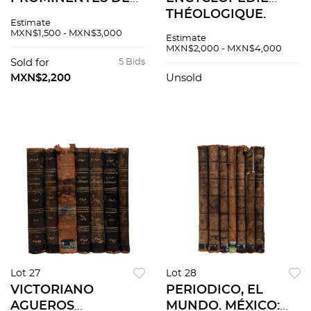
LA CIUDAD DE
THÉOLOGIQUE.
Estimate
MÉXICO. SIN PIE DE
PARIS, 1853 / 1865.
MXN$1,500 - MXN$3,000
Estimate
IMPRENTA,
Tomos I-II. Piezas: 2
MXN$2,000 - MXN$4,000
PRINCIPIOS DEL
Sold for
5 Bids
SIGLO XX.
MXN$2,200
Unsold
Lot 27
Lot 28
VICTORIANO
PERIODICO, EL
AGUEROS
MUNDO. MÉXICO: