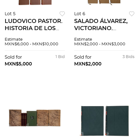
Lot 5
Lot 6
LUDOVICO PASTOR.
SALADO ÁLVAREZ,
HISTORIA DE LOS
VICTORIANO.
PAPAS. BUENOS
EPISODIOS
Estimate
Estimate
AIRES, ARGENTINA /
NACIONALES.
MXN$6,000 - MXN$10,000
MXN$2,000 - MXN$3,000
BARCELONA,
SANTA ANNA, LA
VARIOS AÑOS.
REFORMA, LA
Sold for
1 Bid
Sold for
3 Bids
Tomos I - XXXII,
INTERVENCIÓN, EL
MXN$5,000
MXN$2,000
XXXV - XXXVII.Pzs 35
IMPERIO.
MÉXICO,1945 Pzs 14