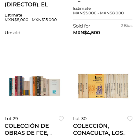
(DIRECTOR). EL
AÑOS 1896 - 1899.
Estimate
TIEMPO ILUSTRADO.
Pastas deterioradas.
MXN$5,000 - MXN$8,000
Estimate
MÉXICO. Años: 1906 -
Encuadernados en
MXN$8,000 - MXN$15,000
1912. Encuadernados
pasta dura, lomo en
Sold for
2 Bids
en pasta dura, lomo
piel. Piezas: 7
Unsold
MXN$4,500
en piel. Piezas 7
Lot 29
Lot 30
COLECCIÓN DE
COLECCIÓN,
OBRAS DE FCE,
CONACULTA, LOS