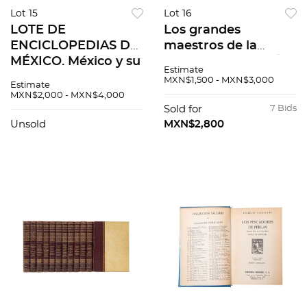
Lot 15
Lot 16
LOTE DE
Los grandes
ENCICLOPEDIAS DE
maestros de la
MÉXICO. México y su
pintura universal /
Estimate
historia /
HISTORIA GENERAL
MXN$1,500 - MXN$3,000
Estimate
Enciclopedia de
DEL ARTE
MXN$2,000 - MXN$4,000
México. Piezas: 28
MEXICANO Pzs 16
Sold for
7 Bids
Unsold
MXN$2,800