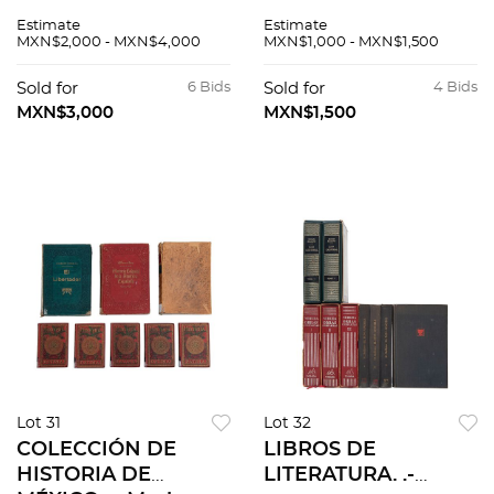
HISTORIA,
NOVENTA. El ballet
Estimate
Estimate
SOCIOLOGÍA,
en México en el siglo
MXN$2,000 - MXN$4,000
MXN$1,000 - MXN$1,500
LITERATURA.
XX. Los ausentes, el
Zygmunt Bauman,
proceso social. Pzs
Sold for
6 Bids
Sold for
4 Bids
En busca de la
40
MXN$3,000
MXN$1,500
política. Pzs 130
Lot 31
Lot 32
COLECCIÓN DE
LIBROS DE
HISTORIA DE
LITERATURA. .-