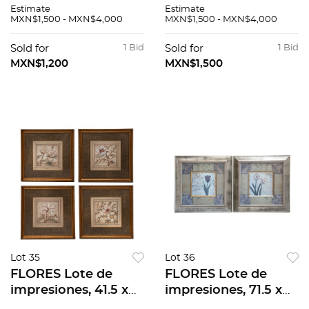
MÉXICO
MÉXICO MÉXICO
Estimate
Estimate
CONVENTOS DEL
DESCONOCIDO /
MXN$1,500 - MXN$4,000
MXN$1,500 - MXN$4,000
SIGLO XVI / EL
MÉXICO A TRAVÉS
TEMPLO MAYOR /
DE LOS SIGLOS /
Sold for
1 Bid
Sold for
1 Bid
ARQUITECTURA
HISTORIA GRÁFICA
MXN$1,200
MXN$1,500
MILITAR DE MÉXICO
DE LA REVOLUCIÓN.
/ EL EJÉRCITO Y
Pzs 40
FUERZA PZS 6
Lot 35
Lot 36
FLORES Lote de
FLORES Lote de
impresiones, 41.5 x
impresiones, 71.5 x
41.5 cm, medidas
71.5 cm, medidas