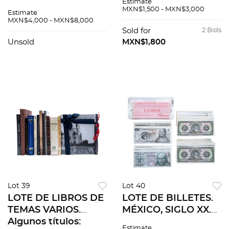
Estimate
totales. Enmarcadas.
Coyoacán y su
MXN$1,500 - MXN$3,000
Estimate
Piezas: 2
Historia / Nishizawa
MXN$4,000 - MXN$8,000
/ Los Murales de
Sold for
2 Bids
Bellas Artes. Pzs 6
Unsold
MXN$1,800
Lot 39
Lot 40
LOTE DE LIBROS DE
LOTE DE BILLETES.
TEMAS VARIOS.
MÉXICO, SIGLO XX.
Algunos títulos:
Varias
Estimate