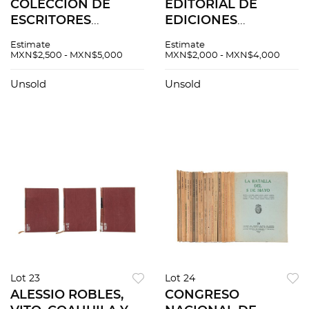
COLECCIÓN DE
EDITORIAL DE
ESCRITORES
EDICIONES
MEXICANOS.
SELECTAS. BUENOS
Estimate
Estimate
MÉXICO: EDITORIAL
AIRES, ARGENTINA,
MXN$2,500 - MXN$5,000
MXN$2,000 - MXN$4,000
PORRÚA, 1960 / 1970
1960´s Algunos
´S Tomos 1 - 88, 90, 91.
títulos: John
Unsold
Unsold
Pzs 90
Steinbeck, Viajando
con mi perro.
Vincent Cro...
Lot 23
Lot 24
ALESSIO ROBLES,
CONGRESO