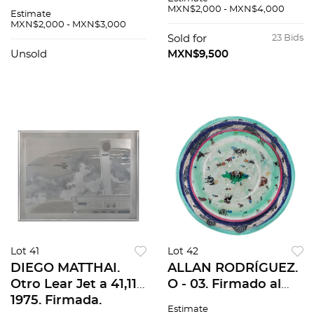
Escenas / Imagen de
denominaciones, $5
MXN$2,000 - MXN$4,000
Estimate
la capital / El
/ $10. Detalles de
MXN$2,000 - MXN$3,000
renacimiento /
conservación. Piezas:
Sold for
23 Bids
Muchas moradas
235
Unsold
MXN$9,500
hay en México Pzs
20
Lot 41
Lot 42
DIEGO MATTHAI.
ALLAN RODRÍGUEZ.
Otro Lear Jet a 41,111,
O - 03. Firmado al
1975. Firmada.
frente y al reverso.
Estimate