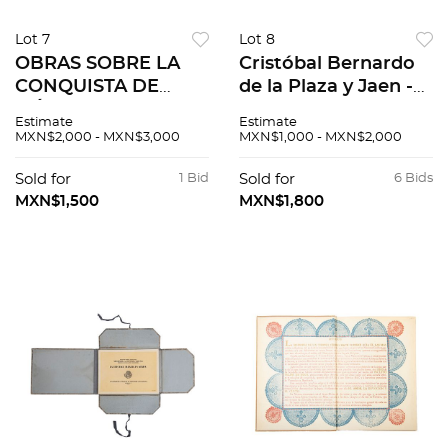
Lot 7
Lot 8
OBRAS SOBRE LA
Cristóbal Bernardo
CONQUISTA DE
de la Plaza y Jaen -
MÉXICO. BERNAL
Nicolás Rangel.
Estimate
Estimate
DÍAZ DEL CASTILLO
Crónica de la Real y
MXN$2,000 - MXN$3,000
MXN$1,000 - MXN$2,000
/ BARTOLOMÉ DE
Pontificia
LAS CASAS /
Universidad de
Sold for
1 Bid
Sold for
6 Bids
HERNÁN CORTÉS.
México. Pzs 2
MXN$1,500
MXN$1,800
Pzs 7