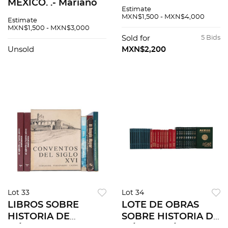
MÉXICO. .- Mariano
Pablo Neruda, Obras
Estimate
Cuevas. Historia de
completas. Buenos
MXN$1,500 - MXN$4,000
Estimate
la Nación Mexicana.
Aires: Editorial
MXN$1,500 - MXN$3,000
México: Talleres
Losada, 1957. Piezas:
Sold for
5 Bids
tipográficos
9
Unsold
MXN$2,200
modernos, 1940.<...
Lot 33
Lot 34
LIBROS SOBRE
LOTE DE OBRAS
HISTORIA DE
SOBRE HISTORIA DE