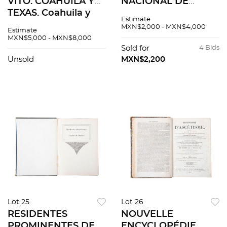
VITO. COAHUILA Y
NACIONAL DE
TEXAS. Coahuila y
HISTORIA PARA EL
Estimate
Texas en la Época
ESTUDIO DE LA
MXN$2,000 - MXN$4,000
Estimate
Colonial. México:
GUERRA DE
MXN$5,000 - MXN$8,000
Editorial Cultura,
INTERVENCIÓN.
Sold for
4 Bids
1938. Pzs 3
MÉXICO: SOCIEDAD
Unsold
MXN$2,200
MEXICANA DE
GEOGRAFÍA Y
ESTADÍSTICA PZS 22
Lot 25
Lot 26
RESIDENTES
NOUVELLE
PROMINENTES DE
ENCYCLOPÉDIE