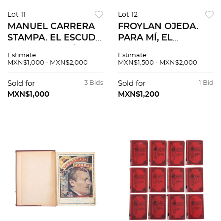
Lot 11
Lot 12
MANUEL CARRERA
FROYLAN OJEDA.
STAMPA. EL ESCUDO
PARA MÍ, EL
NACIONAL. MÉXICO:
PINTAR… 1974.
Estimate
Estimate
SECRETARÍA DE
Firmado por el
MXN$1,000 - MXN$2,000
MXN$1,500 - MXN$2,000
HACIENDA Y
artista.
CRÉDITO PÚBLICO,
Sold for
3 Bids
Sold for
1 Bid
1960.
MXN$1,000
MXN$1,200