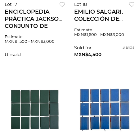
Lot 17
Lot 18
ENCICLOPEDIA
EMILIO SALGARI.
PRÁCTICA JACKSON.
COLECCIÓN DE
CONJUNTO DE
OBRAS COMPLETAS.
Estimate
CONOCIMIENTOS
MÉXICO, EDITORES
MXN$1,500 - MXN$3,000
Estimate
PARA LA
MEXICANOS
MXN$1,500 - MXN$3,000
FORMACIÓN
UNIDOS. Tomos 1 -
Sold for
3 Bids
AUTODIDACTA.
69, en 24 volúmenes.
Unsold
MXN$4,500
MÉXICO: WM
JACKSON, 1958. Pzs
12