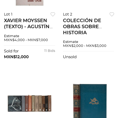
Lot 1
Lot 2
XAVIER MOYSSEN
COLECCIÓN DE
(TEXTO) - AGUSTÍN
OBRAS SOBRE
CRISTOBAL RUIZ
HISTORIA
Estimate
(EDITOR) ERNESTO
UNIVERSAL. .-
MXN$4,000 - MXN$7,000
Estimate
ICAZA 1866 - 1926
CESAR CANTU.
MXN$2,000 - MXN$3,000
MÉXICO:
HISTORIA
Sold for
11 Bids
LITÓGRAFOS
UNIVERSAL.
MXN$12,000
Unsold
UNIDOS, 1984 12
BARCELONA: F. SEIX,
Impresiones
EDITORES, SIN AÑO.
Pzs 18