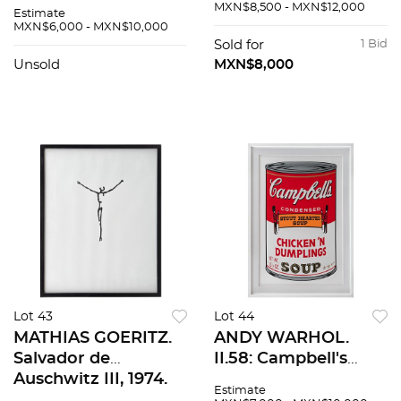
Lámina de aluminio
Óleo sobre tela. 100
MXN$8,500 - MXN$12,000
Estimate
42 / 50. 50 x 50 cm
cm de diámetro
MXN$6,000 - MXN$10,000
Sold for
1 Bid
Unsold
MXN$8,000
Lot 43
Lot 44
MATHIAS GOERITZ.
ANDY WARHOL.
Salvador de
II.58: Campbell's
Auschwitz III, 1974.
Soup II, Chicken n'
Estimate
Sin firma. Serigrafía
Dumplings. Con