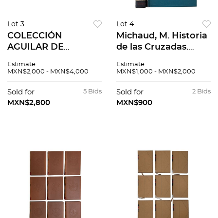
Lot 3
Lot 4
COLECCIÓN
Michaud, M. Historia
AGUILAR DE
de las Cruzadas.
MUSEOS .- Museo
México. 4o.
Estimate
Estimate
nacional de
marquilla. Tomos I -
MXN$2,000 - MXN$4,000
MXN$1,000 - MXN$2,000
escultura de
II. Edición ilustrada
Valladolid. .- Museo
por Gustavo Doré.
Sold for
5 Bids
Sold for
2 Bids
arte Moderno París.
PZS 2
MXN$2,800
MXN$900
.- Galería Nacional.
Pzs 10