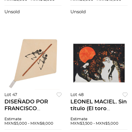
Serigrafías sin núm.
número de tiraje. 37
de tiraje. 41 x 23 cm
x 53 cm medidas
Unsold
Unsold
cu. Pzas: 3
totales
Lot 47
Lot 48
DISEÑADO POR
LEONEL MACIEL. Sin
FRANCISCO
título (El toro
TOLEDO. Papalote.
enamorado de la
Estimate
Estimate
Sin firma. Esténcil y
luna), de la carpeta,
MXN$5,000 - MXN$8,000
MXN$3,500 - MXN$5,000
troquel sobre papel
Color, forma y