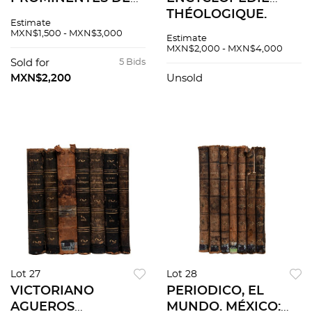
LA CIUDAD DE
THÉOLOGIQUE.
Estimate
MÉXICO. SIN PIE DE
PARIS, 1853 / 1865.
MXN$1,500 - MXN$3,000
Estimate
IMPRENTA,
Tomos I-II. Piezas: 2
MXN$2,000 - MXN$4,000
PRINCIPIOS DEL
Sold for
5 Bids
SIGLO XX.
MXN$2,200
Unsold
Lot 27
Lot 28
VICTORIANO
PERIODICO, EL
AGUEROS
MUNDO. MÉXICO: