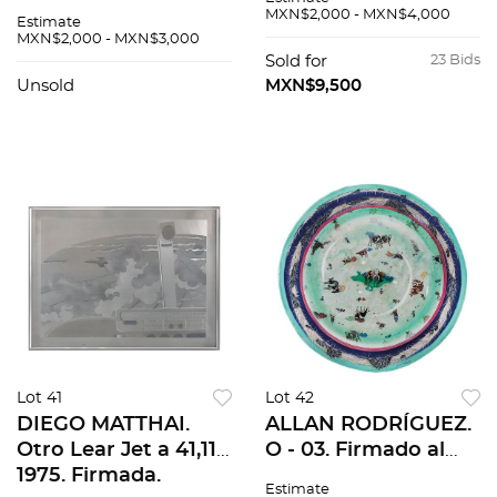
Escenas / Imagen de
denominaciones, $5
MXN$2,000 - MXN$4,000
Estimate
la capital / El
/ $10. Detalles de
MXN$2,000 - MXN$3,000
renacimiento /
conservación. Piezas:
Sold for
23 Bids
Muchas moradas
235
Unsold
MXN$9,500
hay en México Pzs
20
Lot 41
Lot 42
DIEGO MATTHAI.
ALLAN RODRÍGUEZ.
Otro Lear Jet a 41,111,
O - 03. Firmado al
1975. Firmada.
frente y al reverso.
Estimate