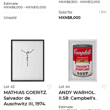
Lámina de aluminio
Óleo sobre tela. 100
MXN$8,500 - MXN$12,000
Estimate
42 / 50. 50 x 50 cm
cm de diámetro
MXN$6,000 - MXN$10,000
Sold for
1 Bid
Unsold
MXN$8,000
Lot 43
Lot 44
MATHIAS GOERITZ.
ANDY WARHOL.
Salvador de
II.58: Campbell's
Auschwitz III, 1974.
Soup II, Chicken n'
Estimate
Sin firma. Serigrafía
Dumplings. Con