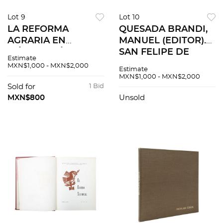
Lot 9
Lot 10
LA REFORMA
QUESADA BRANDI,
AGRARIA EN
MANUEL (EDITOR).
MÉXICO. MÉXICO:
SAN FELIPE DE
Estimate
DEPARTAMENTO
JESÚS 1574 - 1597 /
MXN$1,000 - MXN$2,000
Estimate
AUTÓNOMO DE
1862 - 1962. MÉXICO:
MXN$1,000 - MXN$2,000
PUBLICIDAD Y
MANUEL QUESADA
Sold for
1 Bid
PROPAGANDA, 1937.
BRANDI, 1962.
MXN$800
Unsold