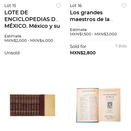
Lot 15
Lot 16
LOTE DE
Los grandes
ENCICLOPEDIAS DE
maestros de la
MÉXICO. México y su
pintura universal /
Estimate
historia /
HISTORIA GENERAL
MXN$1,500 - MXN$3,000
Estimate
Enciclopedia de
DEL ARTE
MXN$2,000 - MXN$4,000
México. Piezas: 28
MEXICANO Pzs 16
Sold for
7 Bids
Unsold
MXN$2,800