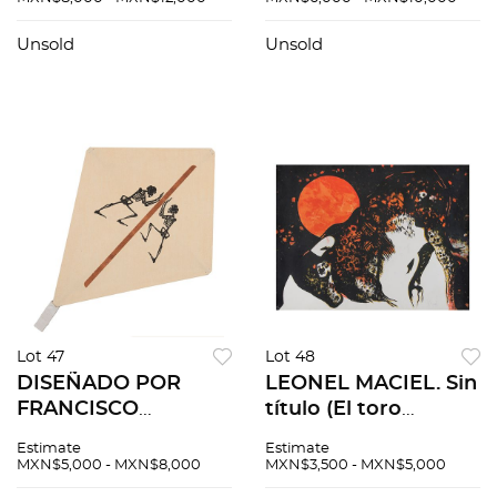
Serigrafías sin núm.
número de tiraje. 37
de tiraje. 41 x 23 cm
x 53 cm medidas
Unsold
Unsold
cu. Pzas: 3
totales
Lot 47
Lot 48
DISEÑADO POR
LEONEL MACIEL. Sin
FRANCISCO
título (El toro
TOLEDO. Papalote.
enamorado de la
Estimate
Estimate
Sin firma. Esténcil y
luna), de la carpeta,
MXN$5,000 - MXN$8,000
MXN$3,500 - MXN$5,000
troquel sobre papel
Color, forma y