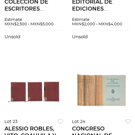
COLECCIÓN DE
EDITORIAL DE
ESCRITORES
EDICIONES
MEXICANOS.
SELECTAS. BUENOS
Estimate
Estimate
MÉXICO: EDITORIAL
AIRES, ARGENTINA,
MXN$2,500 - MXN$5,000
MXN$2,000 - MXN$4,000
PORRÚA, 1960 / 1970
1960´s Algunos
´S Tomos 1 - 88, 90, 91.
títulos: John
Unsold
Unsold
Pzs 90
Steinbeck, Viajando
con mi perro.
Vincent Cro...
Lot 23
Lot 24
ALESSIO ROBLES,
CONGRESO