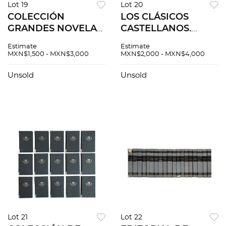
Lot 19
Lot 20
COLECCIÓN
LOS CLÁSICOS
GRANDES NOVELAS
CASTELLANOS.
DE LA LITERATURA
MADRID: ESPASA -
Estimate
Estimate
UNIVERSAL.
CALPE, 1940´S. Pzs 61
MXN$1,500 - MXN$3,000
MXN$2,000 - MXN$4,000
PANAMÁ: GRÁFICA
EDITORA COLÓN,
Unsold
Unsold
1964. Pzs 23
Lot 21
Lot 22