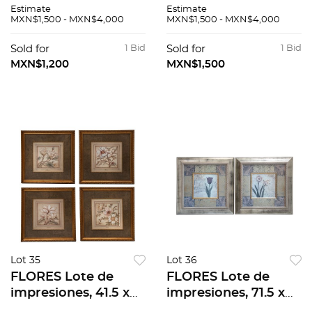
MÉXICO
MÉXICO MÉXICO
Estimate
Estimate
CONVENTOS DEL
DESCONOCIDO /
MXN$1,500 - MXN$4,000
MXN$1,500 - MXN$4,000
SIGLO XVI / EL
MÉXICO A TRAVÉS
TEMPLO MAYOR /
DE LOS SIGLOS /
Sold for
1 Bid
Sold for
1 Bid
ARQUITECTURA
HISTORIA GRÁFICA
MXN$1,200
MXN$1,500
MILITAR DE MÉXICO
DE LA REVOLUCIÓN.
/ EL EJÉRCITO Y
Pzs 40
FUERZA PZS 6
Lot 35
Lot 36
FLORES Lote de
FLORES Lote de
impresiones, 41.5 x
impresiones, 71.5 x
41.5 cm, medidas
71.5 cm, medidas