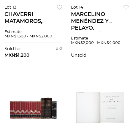
Lot 13
Lot 14
CHAVERRI
MARCELINO
MATAMOROS,
MENÉNDEZ Y
AMADO. EL
PELAYO.
Estimate
VERDADERO
ANTOLOGÍA DE
MXN$1,500 - MXN$2,000
Estimate
CALLES. MÉXICO:
POETAS LÍRICOS
MXN$2,000 - MXN$4,000
EDICIONES "PATRIA
CASTELLANOS
Sold for
1 Bid
GRANDE", 1933.
DESDE LA
MXN$1,200
Unsold
Primera edición
FORMACIÓN DEL
IDIOMA HASTA
NUESTROS DÍAS. Pzs
12