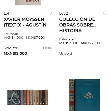
Lot 1
Lot 2
XAVIER MOYSSEN
COLECCIÓN DE
(TEXTO) - AGUSTÍN
OBRAS SOBRE
CRISTOBAL RUIZ
HISTORIA
Estimate
(EDITOR) ERNESTO
UNIVERSAL. .-
MXN$4,000 - MXN$7,000
Estimate
ICAZA 1866 - 1926
CESAR CANTU.
MXN$2,000 - MXN$3,000
MÉXICO:
HISTORIA
Sold for
11 Bids
LITÓGRAFOS
UNIVERSAL.
MXN$12,000
Unsold
UNIDOS, 1984 12
BARCELONA: F. SEIX,
Impresiones
EDITORES, SIN AÑO.
Pzs 18