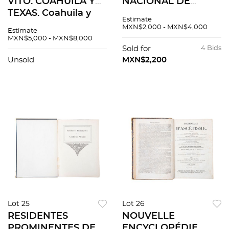
VITO. COAHUILA Y
NACIONAL DE
TEXAS. Coahuila y
HISTORIA PARA EL
Estimate
Texas en la Época
ESTUDIO DE LA
MXN$2,000 - MXN$4,000
Estimate
Colonial. México:
GUERRA DE
MXN$5,000 - MXN$8,000
Editorial Cultura,
INTERVENCIÓN.
Sold for
4 Bids
1938. Pzs 3
MÉXICO: SOCIEDAD
Unsold
MXN$2,200
MEXICANA DE
GEOGRAFÍA Y
ESTADÍSTICA PZS 22
Lot 25
Lot 26
RESIDENTES
NOUVELLE
PROMINENTES DE
ENCYCLOPÉDIE