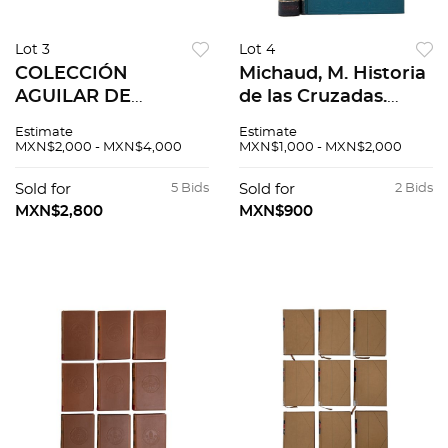
Lot 3
Lot 4
COLECCIÓN
Michaud, M. Historia
AGUILAR DE
de las Cruzadas.
MUSEOS .- Museo
México. 4o.
Estimate
Estimate
nacional de
marquilla. Tomos I -
MXN$2,000 - MXN$4,000
MXN$1,000 - MXN$2,000
escultura de
II. Edición ilustrada
Valladolid. .- Museo
por Gustavo Doré.
Sold for
5 Bids
Sold for
2 Bids
arte Moderno París.
PZS 2
MXN$2,800
MXN$900
.- Galería Nacional.
Pzs 10