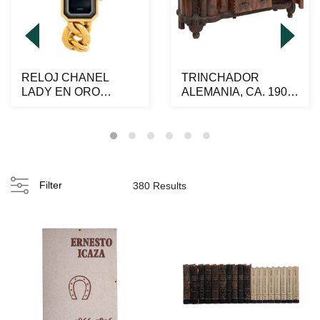
RELOJ CHANEL
TRINCHADOR
LADY EN ORO
ALEMANIA, CA. 1900.
AMARILLO DE 18K,
Elaborado en madera
ACERO Y PLAQU...
ench...
Filter
380 Results