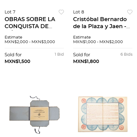
Lot 7
Lot 8
OBRAS SOBRE LA
Cristóbal Bernardo
CONQUISTA DE
de la Plaza y Jaen -
MÉXICO. BERNAL
Nicolás Rangel.
Estimate
Estimate
DÍAZ DEL CASTILLO
Crónica de la Real y
MXN$2,000 - MXN$3,000
MXN$1,000 - MXN$2,000
/ BARTOLOMÉ DE
Pontificia
LAS CASAS /
Universidad de
Sold for
1 Bid
Sold for
6 Bids
HERNÁN CORTÉS.
México. Pzs 2
MXN$1,500
MXN$1,800
Pzs 7