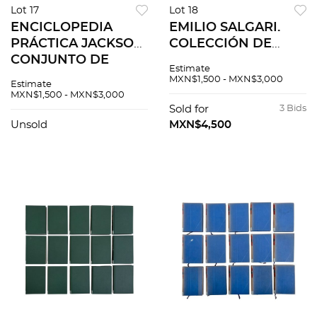
Lot 17
Lot 18
ENCICLOPEDIA
EMILIO SALGARI.
PRÁCTICA JACKSON.
COLECCIÓN DE
CONJUNTO DE
OBRAS COMPLETAS.
Estimate
CONOCIMIENTOS
MÉXICO, EDITORES
MXN$1,500 - MXN$3,000
Estimate
PARA LA
MEXICANOS
MXN$1,500 - MXN$3,000
FORMACIÓN
UNIDOS. Tomos 1 -
Sold for
3 Bids
AUTODIDACTA.
69, en 24 volúmenes.
Unsold
MXN$4,500
MÉXICO: WM
JACKSON, 1958. Pzs
12