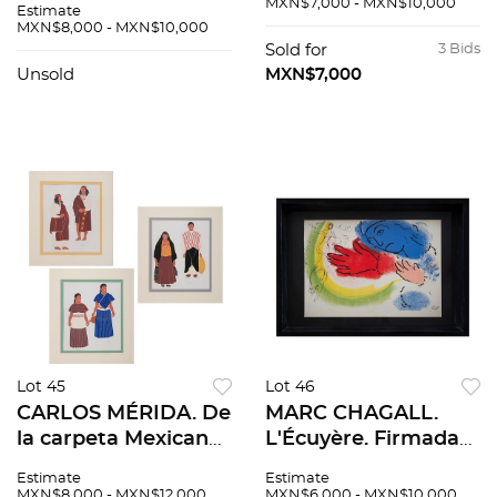
MXN$7,000 - MXN$10,000
Estimate
sin número de tiraje.
sello. Serigrafía sin
MXN$8,000 - MXN$10,000
71 x 56 cm medidas
núm. de tiraje. 88.9 x
Sold for
3 Bids
totales
58.4 cm medidas
Unsold
MXN$7,000
totales
Lot 45
Lot 46
CARLOS MÉRIDA. De
MARC CHAGALL.
la carpeta Mexican
L'Écuyère. Firmada
Costume, 1941.
en plancha.
Estimate
Estimate
Firmadas en malla.
Litografía sin
MXN$8,000 - MXN$12,000
MXN$6,000 - MXN$10,000