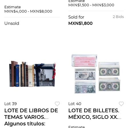
Estimate
totales. Enmarcadas.
Coyoacán y su
MXN$1,500 - MXN$3,000
Estimate
Piezas: 2
Historia / Nishizawa
MXN$4,000 - MXN$8,000
/ Los Murales de
Sold for
2 Bids
Bellas Artes. Pzs 6
Unsold
MXN$1,800
Lot 39
Lot 40
LOTE DE LIBROS DE
LOTE DE BILLETES.
TEMAS VARIOS.
MÉXICO, SIGLO XX.
Algunos títulos:
Varias
Estimate