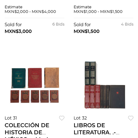
HISTORIA,
NOVENTA. El ballet
Estimate
Estimate
SOCIOLOGÍA,
en México en el siglo
MXN$2,000 - MXN$4,000
MXN$1,000 - MXN$1,500
LITERATURA.
XX. Los ausentes, el
Zygmunt Bauman,
proceso social. Pzs
Sold for
6 Bids
Sold for
4 Bids
En busca de la
40
MXN$3,000
MXN$1,500
política. Pzs 130
Lot 31
Lot 32
COLECCIÓN DE
LIBROS DE
HISTORIA DE
LITERATURA. .-