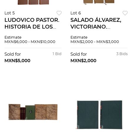
Lot 5
Lot 6
LUDOVICO PASTOR.
SALADO ÁLVAREZ,
HISTORIA DE LOS
VICTORIANO.
PAPAS. BUENOS
EPISODIOS
Estimate
Estimate
AIRES, ARGENTINA /
NACIONALES.
MXN$6,000 - MXN$10,000
MXN$2,000 - MXN$3,000
BARCELONA,
SANTA ANNA, LA
VARIOS AÑOS.
REFORMA, LA
Sold for
1 Bid
Sold for
3 Bids
Tomos I - XXXII,
INTERVENCIÓN, EL
MXN$5,000
MXN$2,000
XXXV - XXXVII.Pzs 35
IMPERIO.
MÉXICO,1945 Pzs 14