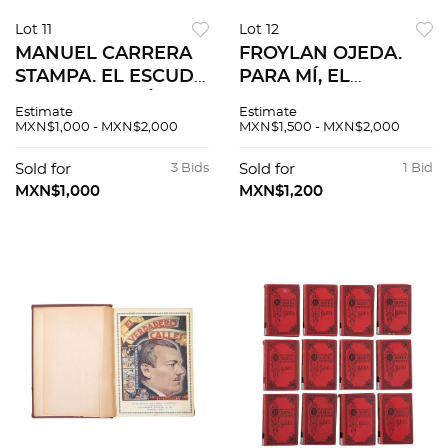
Lot 11
Lot 12
MANUEL CARRERA
FROYLAN OJEDA.
STAMPA. EL ESCUDO
PARA MÍ, EL
NACIONAL. MÉXICO:
PINTAR… 1974.
Estimate
Estimate
SECRETARÍA DE
Firmado por el
MXN$1,000 - MXN$2,000
MXN$1,500 - MXN$2,000
HACIENDA Y
artista.
CRÉDITO PÚBLICO,
Sold for
3 Bids
Sold for
1 Bid
1960.
MXN$1,000
MXN$1,200