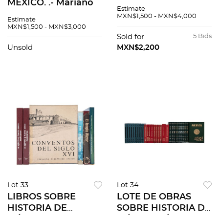
MÉXICO. .- Mariano
Pablo Neruda, Obras
Estimate
Cuevas. Historia de
completas. Buenos
MXN$1,500 - MXN$4,000
Estimate
la Nación Mexicana.
Aires: Editorial
MXN$1,500 - MXN$3,000
México: Talleres
Losada, 1957. Piezas:
Sold for
5 Bids
tipográficos
9
Unsold
MXN$2,200
modernos, 1940.<...
Lot 33
Lot 34
LIBROS SOBRE
LOTE DE OBRAS
HISTORIA DE
SOBRE HISTORIA DE