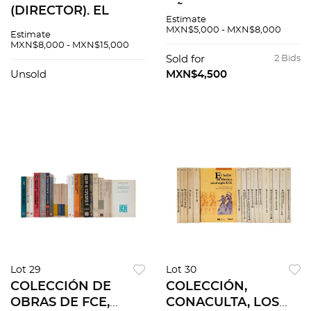
(DIRECTOR). EL
AÑOS 1896 - 1899.
Estimate
TIEMPO ILUSTRADO.
Pastas deterioradas.
MXN$5,000 - MXN$8,000
Estimate
MÉXICO. Años: 1906 -
Encuadernados en
MXN$8,000 - MXN$15,000
1912. Encuadernados
pasta dura, lomo en
Sold for
2 Bids
en pasta dura, lomo
piel. Piezas: 7
Unsold
MXN$4,500
en piel. Piezas 7
Lot 29
Lot 30
COLECCIÓN DE
COLECCIÓN,
OBRAS DE FCE,
CONACULTA, LOS