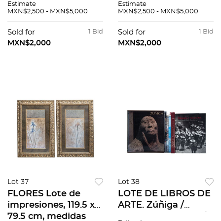
Estimate
Estimate
totales. Enmarcadas.
totales. Enmarcadas.
MXN$2,500 - MXN$5,000
MXN$2,500 - MXN$5,000
Piezas: 4
Piezas: 2
Sold for
1 Bid
Sold for
1 Bid
MXN$2,000
MXN$2,000
Lot 37
Lot 38
FLORES Lote de
LOTE DE LIBROS DE
impresiones, 119.5 x
ARTE. Zúñiga /
79.5 cm, medidas
Mirada y Memoria /