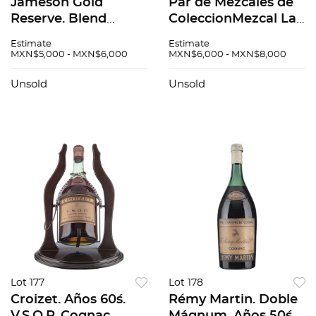
Jameson Gold
Par de Mezcales de
Reserve. Blend
ColeccionMezcal Las
Whisky. Irlanda.
Garrafas Xaguar
Estimate
Estimate
botella 1991./Mezcal
MXN$5,000 - MXN$6,000
MXN$6,000 - MXN$8,000
Doña Natalia.
Unsold
Unsold
Lot 177
Lot 178
Croizet. Años 60´s.
Rémy Martin. Doble