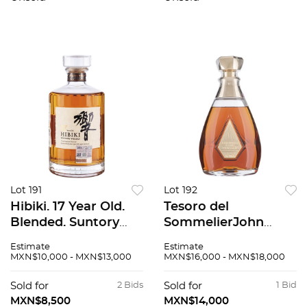
cristal Baccarat.
coleccion con caja y
certificado.
Lot 191
Lot 192
Hibiki. 17 Year Old.
Tesoro del
Blended. Suntory
SommelierJohn
Whisky. Japón. En
Walker-Odyssey.
Estimate
Estimate
estuche.
Triple Malt. En
MXN$10,000 - MXN$13,000
MXN$16,000 - MXN$18,000
estuche."Una
experiencia que
Sold for
2 Bids
Sold for
1 Bid
combina historia,
MXN$8,500
MXN$14,000