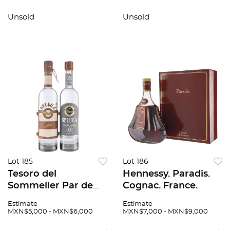
estuche. Piezas: 2.
Unsold
Unsold
Lot 185
Lot 186
Tesoro del
Hennessy. Paradis.
Sommelier Par de
Cognac. France.
Vodka "Beluga"
Estimate
Estimate
Premium: Beluga
MXN$5,000 - MXN$6,000
MXN$7,000 - MXN$9,000
Gold Line numerada.