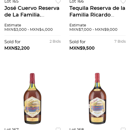
Lot 165
Lot 166
José Cuervo Reserva
Tequila Reserva de la
de La Familia.
Familia Ricardo
Colección 2007.
Pinto 2012 Extra
Estimate
Estimate
Tequila añejo 100%
Añejo de 2500 ml.
MXN$3,000 - MXN$4,000
MXN$7,000 - MXN$9,000
agave. Edición
Edicion especial con
especial diseñada
diseño de artista.
Sold for
2 Bids
Sold for
7 Bids
por el artista Pedro
MXN$2,200
MXN$9,500
Friedeberg.