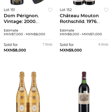
Lot 151
Lot 152
Dom Pérignon.
Château Mouton
Vintage: 2000.
Rothschild. 1976.
Champagne, Francia.
Pauillac, Francia.
Estimate
Estimate
Piezas: 2. 91 / 100.
Etiqueta diseño de
MXN$7,000 - MXN$8,000
MXN$9,000 - MXN$11,000
Pierre Soulages.
Niveles: en la punta
Sold for
7 Bids
Sold for
6 Bids
del hombro. 87/100.
MXN$8,000
MXN$9,000
2pzas.