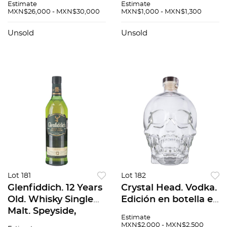
Estimate
Estimate
Bahamas. Licorera y
Nueva Orleans,
MXN$26,000 - MXN$30,000
MXN$1,000 - MXN$1,300
tapón en cristal de
Estados Unidos.
baccarat. No. 525 /
Piezas: 5.
Unsold
Unsold
3000.
Lot 181
Lot 182
Glenfiddich. 12 Years
Crystal Head. Vodka.
Old. Whisky Single
Edición en botella en
Malt. Speyside,
forma de cráneo de
Estimate
Escocia.
1750 ml. Canadá.
MXN$2,000 - MXN$2,500