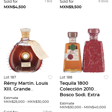
/ Beluga Allure en
Sold for
1 Bid
Sold for
6 Bids
estuche con vasos.
MXN$4,500
MXN$9,500
Lot 187
Lot 188
Rémy Martin. Louis
Tequila 1800
XIII. Grande
Colección 2010
Champagne Cognac.
Bosco Sodi. Extra
Estimate
Licorera en cristal de
Añejo. México.
MXN$25,000 - MXN$30,000
Estimate
Baccarat.
Licorera de edición
MXN$30,000 - MXN$40,000