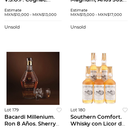
V.S.O.P. Cognac.
Mágnum, Años 50´s.
Francia. Con
V.S.O.P. Fine
Estimate
Estimate
columpio de
Champagne Cognac.
MXN$10,000 - MXN$13,000
MXN$15,000 - MXN$17,000
madera.
Cognac.
Unsold
Unsold
Lot 179
Lot 180
Bacardi Millenium.
Southern Comfort.
Ron 8 Años. Sherry
Whisky con Licor de
Cask Finish.
frutas y especias.