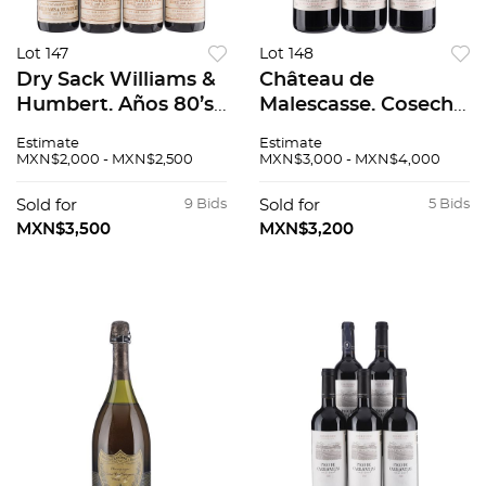
Lot 147
Lot 148
Dry Sack Williams &
Château de
Humbert. Años 80’s.
Malescasse. Cosecha:
Jerez de la Frontera,
1998. Haut-Médoc,
Estimate
Estimate
España. Piezas: 6. 88
Francia. Niveles: en
MXN$2,000 - MXN$2,500
MXN$3,000 - MXN$4,000
/ 100.
el cuello. Piezas: 3. 92
/ 100.
Sold for
9 Bids
Sold for
5 Bids
MXN$3,500
MXN$3,200