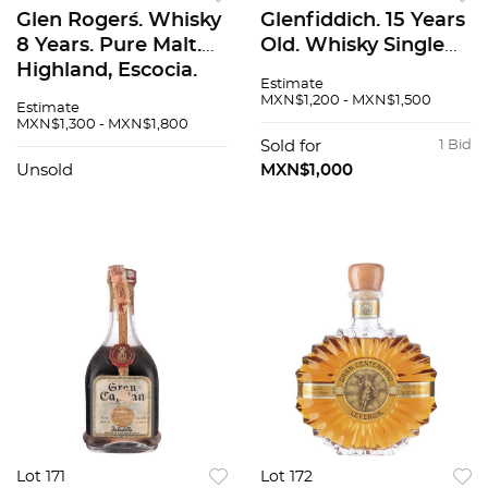
Glen Roger´s. Whisky
Glenfiddich. 15 Years
8 Years. Pure Malt.
Old. Whisky Single
Highland, Escocia.
Malt. Speyside,
Estimate
Escocia.
MXN$1,200 - MXN$1,500
Estimate
MXN$1,300 - MXN$1,800
Sold for
1 Bid
Unsold
MXN$1,000
Lot 171
Lot 172