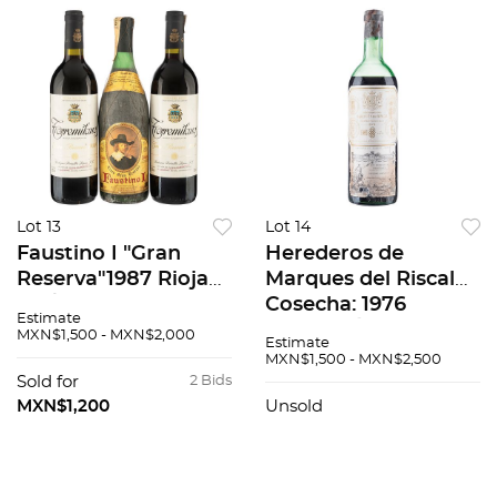
Lot 13
Lot 14
Faustino I "Gran
Herederos de
Reserva"1987 Rioja
Marques del Riscal
94 / 100 y
Cosecha: 1976
Estimate
Torremilanos "Gran
Elciego, Álava, Rioja,
MXN$1,500 - MXN$2,000
Estimate
Reserva" 1999 Ribera
España Nivel: en el
MXN$1,500 - MXN$2,500
del Duero Piezas: 2
hombro superior 91 /
Sold for
2 Bids
90 / 100 3 pzs total
100
MXN$1,200
Unsold