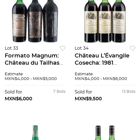
Lot 33
Lot 34
Formato Magnum:
Château L’Évangile
Château du Tailhas
Cosecha: 1981
1964 Pomerol.
Pomerol, Francia
Estimate
Estimate
Château Prieuré-
Niveles: en el cuello
MXN$4,000 - MXN$5,000
MXN$4,000 - MXN$6,000
Lichine 1967 2 pzs. 3
Piezas: 3 91 / 100
pzs total
Sold for
7 Bids
Sold for
13 Bids
MXN$6,000
MXN$9,500