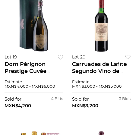
Lot 19
Lot 20
Dom Pérignon
Carruades de Lafite
Prestige Cuvée
Segundo Vino de
Vintage: 1985
Chateau Lafite
Estimate
Estimate
Champagne, Francia
Cosecha: 1985
MXN$4,000 - MXN$6,000
MXN$3,000 - MXN$5,000
95 / 100 En caja de
Pauillac, Francia
rose 1982
Nivel: en el cuello 90
Sold for
4 Bids
Sold for
3 Bids
/ 100
MXN$4,200
MXN$3,200