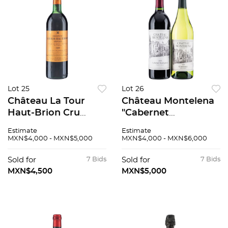
Lot 25
Lot 26
Château La Tour
Château Montelena
Haut-Brion Cru
"Cabernet
Classé de Graves
Sauvignon" 2019 y
Estimate
Estimate
Cosecha: 1982
Château Montelena
MXN$4,000 - MXN$5,000
MXN$4,000 - MXN$6,000
Pessac-Léognan,
"Chardonnay" 2021
Francia Nivel: en la
Sold for
7 Bids
Sold for
7 Bids
punta del hombro
MXN$4,500
MXN$5,000
94 / 100