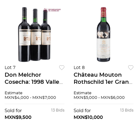
Lot 7
Lot 8
Don Melchor
Château Mouton
Cosecha: 1998 Valle
Rothschild 1er Grand
del Maipo, Chile
Cru Classé Cosecha:
Estimate
Estimate
Niveles: en el cuello
1986 Pauillac,
MXN$4,000 - MXN$7,000
MXN$5,000 - MXN$6,000
Piezas: 3 94 / 100
Francia Nivel: en la
punta del hombro
Sold for
13 Bids
Sold for
13 Bids
100 / 100
MXN$9,500
MXN$10,000