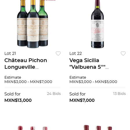
Lot 21
Lot 22
Château Pichon
Vega Sicilia
Longueville
"Valbuena 5º"
Comtesse de
Cosecha: 1999 Ribera
Estimate
Estimate
Lalande 2ème Grand
del Duero, España
MXN$3,000 - MXN$7,000
MXN$3,000 - MXN$5,000
Cru Classé Cosecha:
Nivel: llenado alto 93
1982 3 pzs 96 / 100
/ 100
Sold for
24 Bids
Sold for
13 Bids
MXN$13,000
MXN$7,000