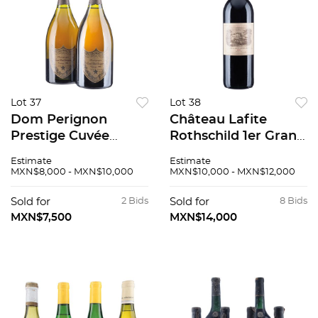
Lot 37
Lot 38
Dom Perignon
Château Lafite
Prestige Cuvée
Rothschild 1er Grand
Vintage: 1983
Cru Classé Cosecha:
Estimate
Estimate
Champagne, Francia
1990 Pauillac,
MXN$8,000 - MXN$10,000
MXN$10,000 - MXN$12,000
Piezas: 2 94 / 100
Francia Nivel:
llenado alto 99 / 100
Sold for
2 Bids
Sold for
8 Bids
MXN$7,500
MXN$14,000