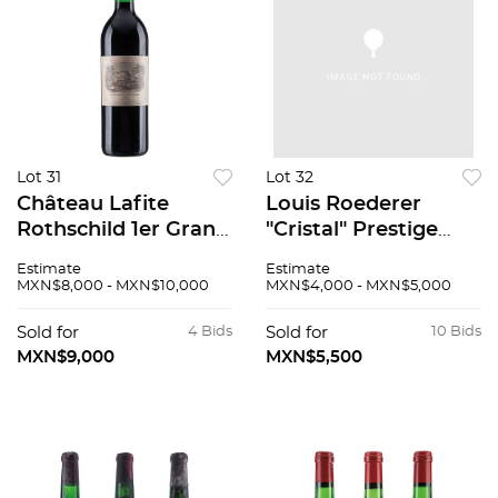
Lot 31
Lot 32
Château Lafite
Louis Roederer
Rothschild 1er Grand
"Cristal" Prestige
Cru Classé Cosecha:
Cuvée Vintage: 1986
Estimate
Estimate
1984 Pauillac,
Champagne, Francia
MXN$8,000 - MXN$10,000
MXN$4,000 - MXN$5,000
Francia Nivel:
94 / 100
llenado alto 92 / 100
Sold for
4 Bids
Sold for
10 Bids
MXN$9,000
MXN$5,500