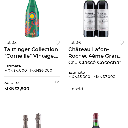
Lot 35
Lot 36
Taittinger Collection
Château Lafon-
"Corneille" Vintage:
Rochet 4ème Grand
1990 Champagne,
Cru Classé Cosecha:
Estimate
Francia 92 / 100 En
1981 Saint-Estèphe,
MXN$4,000 - MXN$6,000
Estimate
Estuche
Francia Niveles: en el
MXN$5,000 - MXN$7,000
cuello Piezas: 2 88 /
Sold for
1 Bid
100
MXN$3,500
Unsold