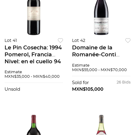
Lot 41
Lot 42
Le Pin Cosecha: 1994
Domaine de la
Pomerol, Francia
Romanée-Conti
Nivel: en el cuello 94
"Romanée-Conti"
Estimate
/ 100
Grand Cru Cosecha:
MXN$55,000 - MXN$70,000
Estimate
1990 Côte de Nuits,
MXN$35,000 - MXN$40,000
Francia Nivel: a 2 cm
Sold for
26 Bids
100 / 100
Unsold
MXN$105,000