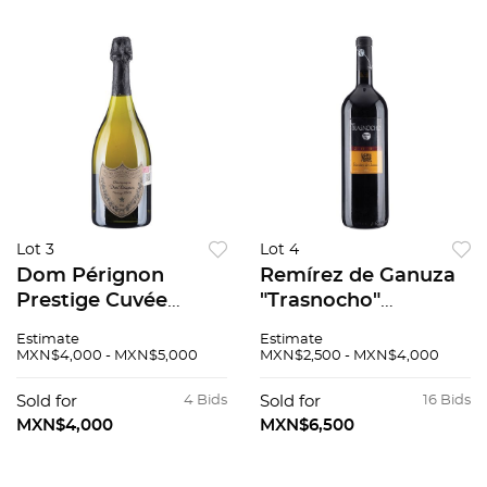
Lot 3
Lot 4
Dom Pérignon
Remírez de Ganuza
Prestige Cuvée
"Trasnocho"
Vintage: 2005
"Magnum" Cosecha:
Estimate
Estimate
Champagne, Francia
2007 Rioja, España
MXN$4,000 - MXN$5,000
MXN$2,500 - MXN$4,000
94 / 100
Nivel: llenado alto 94
/ 100 1500 ml
Sold for
4 Bids
Sold for
16 Bids
MXN$4,000
MXN$6,500