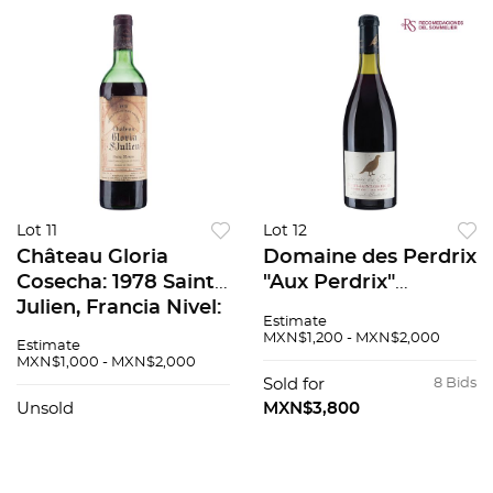
Lot 11
Lot 12
Château Gloria
Domaine des Perdrix
Cosecha: 1978 Saint-
"Aux Perdrix"
Julien, Francia Nivel:
Premier Cru
Estimate
en el hombro
Monopole Cosecha:
MXN$1,200 - MXN$2,000
Estimate
superior 92 / 100
1997 Nuits-Saint-
MXN$1,000 - MXN$2,000
Etiqueta manchada
Georges, Francia
Sold for
8 Bids
Nivel: a 3.1 cm 92 /
Unsold
MXN$3,800
100