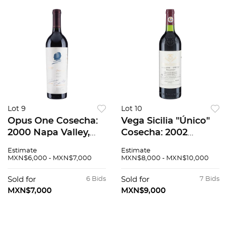
Lot 9
Lot 10
Opus One Cosecha:
Vega Sicilia "Único"
2000 Napa Valley,
Cosecha: 2002
Estados Unidos
Ribera del Duero,
Estimate
Estimate
Nivel: llenado alto 95
España Nivel: en el
MXN$6,000 - MXN$7,000
MXN$8,000 - MXN$10,000
/ 100
cuello 92 / 100
Sold for
6 Bids
Sold for
7 Bids
MXN$7,000
MXN$9,000