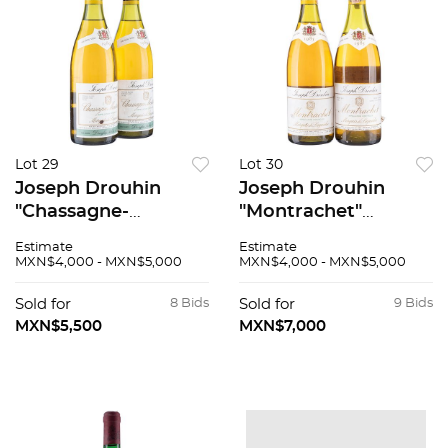
Lot 29
Lot 30
Joseph Drouhin
Joseph Drouhin
"Chassagne-
"Montrachet"
Montrachet"
"Marquis de
Estimate
Estimate
Cosecha: 1989 Côte
Laguiche" Grand Cru
MXN$4,000 - MXN$5,000
MXN$4,000 - MXN$5,000
de Beaune, Francia
Cosecha: 1985 Côte
Niveles: a 2.7cm
de Beaune, Francia
Sold for
8 Bids
Sold for
9 Bids
Piezas: 2 92 / 100
Niveles: a 4.6 y 2.8
MXN$5,500
MXN$7,000
cm 96 / 100