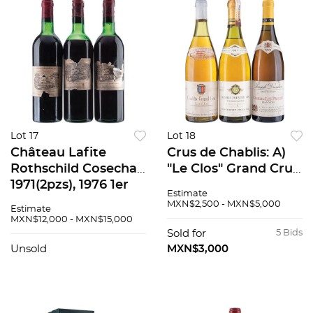
Lot 17
Lot 18
Château Lafite
Crus de Chablis: A)
Rothschild Cosechas:
"Le Clos" Grand Cru
1971(2pzs), 1976 1er
1982 B)
Estimate
Grand Cru classé
Fourchaume"
MXN$2,500 - MXN$5,000
Estimate
Pauillac Francia
Premier Cru1991 b)
MXN$12,000 - MXN$15,000
Total de Piezas: 3
"Les Preuses" Grand
Sold for
5 Bids
Cru 1999 Total de
Unsold
MXN$3,000
Piezas: 3