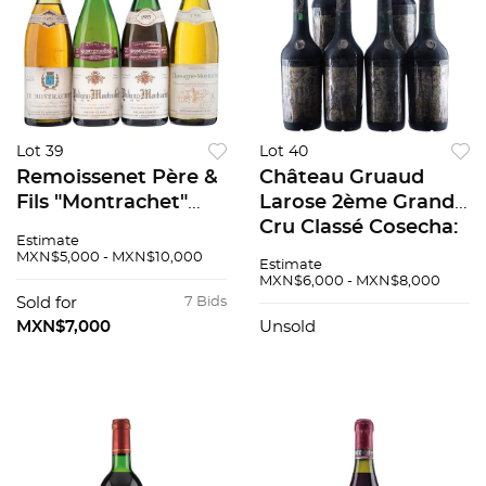
Lot 39
Lot 40
Remoissenet Père &
Château Gruaud
Fils "Montrachet"
Larose 2ème Grand
1971. Gérard Chavy
Cru Classé Cosecha:
Estimate
"Puligny-
1964 Saint-Julien,
MXN$5,000 - MXN$10,000
Estimate
Montrachet" 1985
Francia Niveles: 1.6
MXN$6,000 - MXN$8,000
2pzs. Bernard Morey
cm, 3 cm, 5.2 cm, 3.2,
Sold for
7 Bids
et Fils " Chassagne-
3.8 6 pzs 91 / 100
MXN$7,000
Unsold
Montrachet"