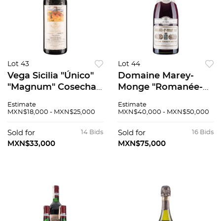
Lot 43
Lot 44
Vega Sicilia "Único"
Domaine Marey-
"Magnum" Cosecha:
Monge "Romanée-
1970 Ribera del
Saint-Vivant"
Estimate
Estimate
Duero, España Nivel:
“Magnum” Cosecha:
MXN$18,000 - MXN$25,000
MXN$40,000 - MXN$50,000
en llenado alto 94 /
1967 Côte de Nuits,
100
Francia. Nivel: a 4.8
Sold for
14 Bids
Sold for
16 Bids
cm. 1500 ml
MXN$33,000
MXN$75,000