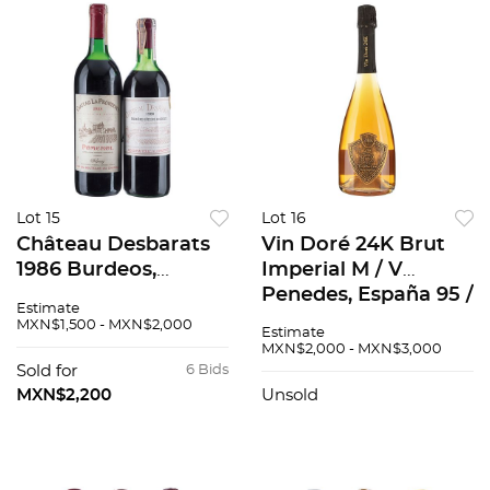
Lot 15
Lot 16
Château Desbarats
Vin Doré 24K Brut
1986 Burdeos,
Imperial M / V
Francia Nivel: en la
Penedes, España 95 /
Estimate
punta del hombro
100
MXN$1,500 - MXN$2,000
Estimate
88 / 100 y Château
MXN$2,000 - MXN$3,000
La Providence 1988
Sold for
6 Bids
Pomerol, Francia 92
MXN$2,200
Unsold
/ 100