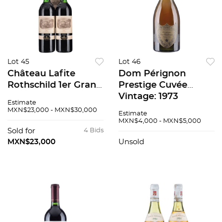
Lot 45
Lot 46
Château Lafite
Dom Pérignon
Rothschild 1er Grand
Prestige Cuvée
Cru Classé Cosecha:
Vintage: 1973
Estimate
1985 Pauillac,
Champagne, Francia
MXN$23,000 - MXN$30,000
Estimate
Francia Niveles: en el
93 / 100
MXN$4,000 - MXN$5,000
cuello Piezas: 3
Sold for
4 Bids
94/100
MXN$23,000
Unsold