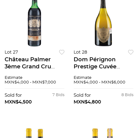
Lot 27
Lot 28
Château Palmer
Dom Pérignon
3ème Grand Cru
Prestige Cuvée
Classé Cosecha: 1979
Vintage: 2004
Estimate
Estimate
Margaux, Francia
Champagne, Francia
MXN$4,000 - MXN$7,000
MXN$4,000 - MXN$6,000
Nivel: en el hombro
96 / 100
superior 92 / 100
Sold for
7 Bids
Sold for
8 Bids
MXN$4,500
MXN$4,800