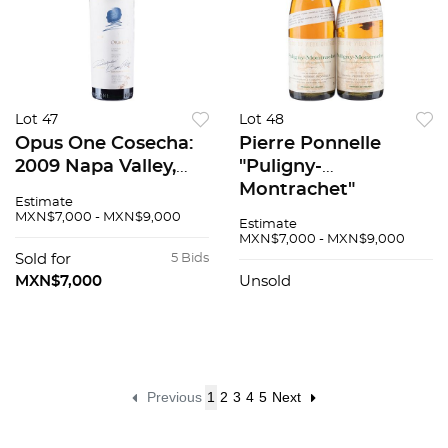
Lot 47
Lot 48
Opus One Cosecha:
Pierre Ponnelle
2009 Napa Valley,
"Puligny-
Estados Unidos
Montrachet"
Estimate
Nivel: llenado alto 96
Cosecha: 1984 Côte
MXN$7,000 - MXN$9,000
Estimate
/ 100
de Beaune, Francia
MXN$7,000 - MXN$9,000
Niveles: a 4.8 cm y
Sold for
5 Bids
3.4 cm Piezas: 2 91 /
MXN$7,000
Unsold
100
Previous
1
2
3
4
5
Next