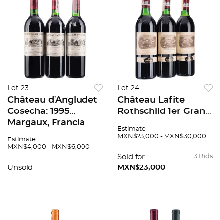
Lot 23
Lot 24
Château d’Angludet
Château Lafite
Cosecha: 1995
Rothschild 1er Grand
Margaux, Francia
Cru Classé Cosecha:
Estimate
Niveles: en el cuello
1985 Pauillac,
MXN$23,000 - MXN$30,000
Estimate
Piezas: 3 89 / 100
Francia Niveles: en el
MXN$4,000 - MXN$6,000
cuello Pzas 3 94/100
Sold for
3 Bids
Unsold
MXN$23,000