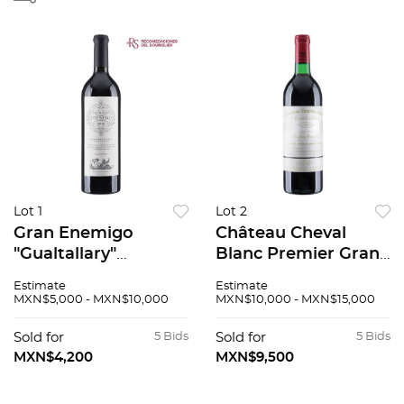
Lot 1
Lot 2
Gran Enemigo
Château Cheval
"Gualtallary"
Blanc Premier Grand
Cosecha: 2019
Cru Classé "A"
Estimate
Estimate
Mendoza, Argentina
Cosecha: 1986 Saint-
MXN$5,000 - MXN$10,000
MXN$10,000 - MXN$15,000
Nivel: llenado alto
Émilion, Francia
100 / 100
Nivel: llenado alto 94
Sold for
5 Bids
Sold for
5 Bids
/ 100
MXN$4,200
MXN$9,500