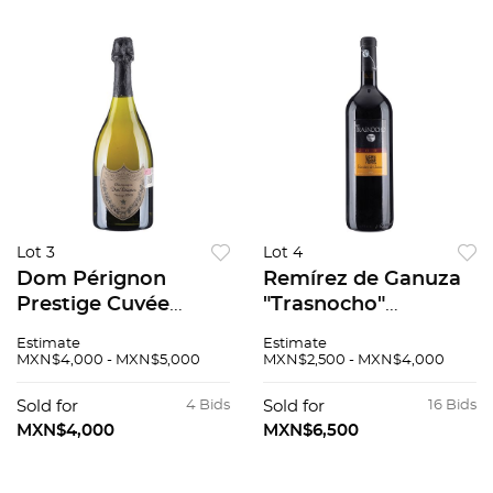
Lot 3
Lot 4
Dom Pérignon
Remírez de Ganuza
Prestige Cuvée
"Trasnocho"
Vintage: 2005
"Magnum" Cosecha:
Estimate
Estimate
Champagne, Francia
2007 Rioja, España
MXN$4,000 - MXN$5,000
MXN$2,500 - MXN$4,000
94 / 100
Nivel: llenado alto 94
/ 100 1500 ml
Sold for
4 Bids
Sold for
16 Bids
MXN$4,000
MXN$6,500