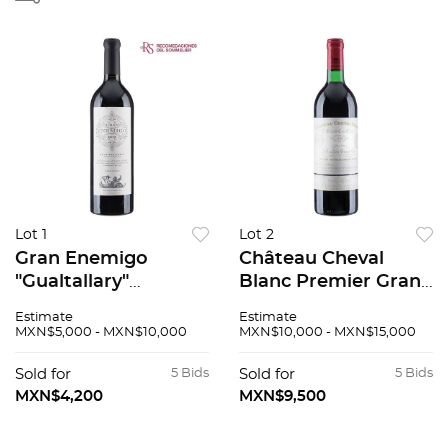
Lot 1
Lot 2
Gran Enemigo
Château Cheval
"Gualtallary"
Blanc Premier Grand
Cosecha: 2019
Cru Classé "A"
Estimate
Estimate
Mendoza, Argentina
Cosecha: 1986 Saint-
MXN$5,000 - MXN$10,000
MXN$10,000 - MXN$15,000
Nivel: llenado alto
Émilion, Francia
100 / 100
Nivel: llenado alto 94
Sold for
5 Bids
Sold for
5 Bids
/ 100
MXN$4,200
MXN$9,500