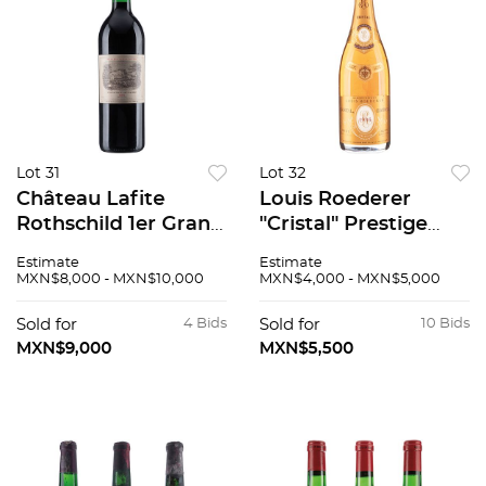
Lot 31
Lot 32
Château Lafite
Louis Roederer
Rothschild 1er Grand
"Cristal" Prestige
Cru Classé Cosecha:
Cuvée Vintage: 1986
Estimate
Estimate
1984 Pauillac,
Champagne, Francia
MXN$8,000 - MXN$10,000
MXN$4,000 - MXN$5,000
Francia Nivel:
94 / 100
llenado alto 92 / 100
Sold for
4 Bids
Sold for
10 Bids
MXN$9,000
MXN$5,500