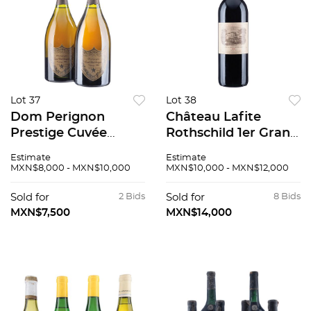
Lot 37
Lot 38
Dom Perignon
Château Lafite
Prestige Cuvée
Rothschild 1er Grand
Vintage: 1983
Cru Classé Cosecha:
Estimate
Estimate
Champagne, Francia
1990 Pauillac,
MXN$8,000 - MXN$10,000
MXN$10,000 - MXN$12,000
Piezas: 2 94 / 100
Francia Nivel:
llenado alto 99 / 100
Sold for
2 Bids
Sold for
8 Bids
MXN$7,500
MXN$14,000