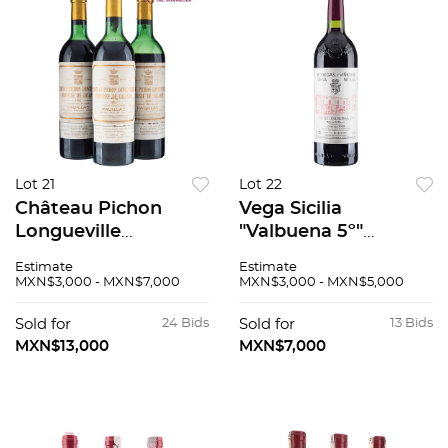
Lot 21
Lot 22
Château Pichon
Vega Sicilia
Longueville
"Valbuena 5º"
Comtesse de
Cosecha: 1999 Ribera
Estimate
Estimate
Lalande 2ème Grand
del Duero, España
MXN$3,000 - MXN$7,000
MXN$3,000 - MXN$5,000
Cru Classé Cosecha:
Nivel: llenado alto 93
1982 3 pzs 96 / 100
/ 100
Sold for
24 Bids
Sold for
13 Bids
MXN$13,000
MXN$7,000