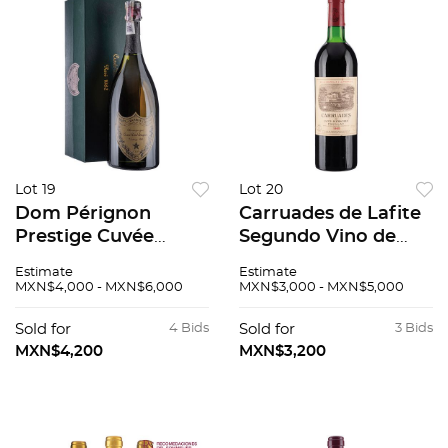
Lot 19
Lot 20
Dom Pérignon
Carruades de Lafite
Prestige Cuvée
Segundo Vino de
Vintage: 1985
Chateau Lafite
Estimate
Estimate
Champagne, Francia
Cosecha: 1985
MXN$4,000 - MXN$6,000
MXN$3,000 - MXN$5,000
95 / 100 En caja de
Pauillac, Francia
rose 1982
Nivel: en el cuello 90
Sold for
4 Bids
Sold for
3 Bids
/ 100
MXN$4,200
MXN$3,200