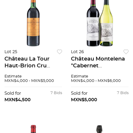
Lot 25
Lot 26
Château La Tour
Château Montelena
Haut-Brion Cru
"Cabernet
Classé de Graves
Sauvignon" 2019 y
Estimate
Estimate
Cosecha: 1982
Château Montelena
MXN$4,000 - MXN$5,000
MXN$4,000 - MXN$6,000
Pessac-Léognan,
"Chardonnay" 2021
Francia Nivel: en la
Sold for
7 Bids
Sold for
7 Bids
punta del hombro
MXN$4,500
MXN$5,000
94 / 100