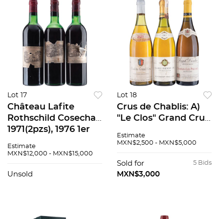
Lot 17
Lot 18
Château Lafite
Crus de Chablis: A)
Rothschild Cosechas:
"Le Clos" Grand Cru
1971(2pzs), 1976 1er
1982 B)
Estimate
Grand Cru classé
Fourchaume"
MXN$2,500 - MXN$5,000
Estimate
Pauillac Francia
Premier Cru1991 b)
MXN$12,000 - MXN$15,000
Total de Piezas: 3
"Les Preuses" Grand
Sold for
5 Bids
Cru 1999 Total de
Unsold
MXN$3,000
Piezas: 3