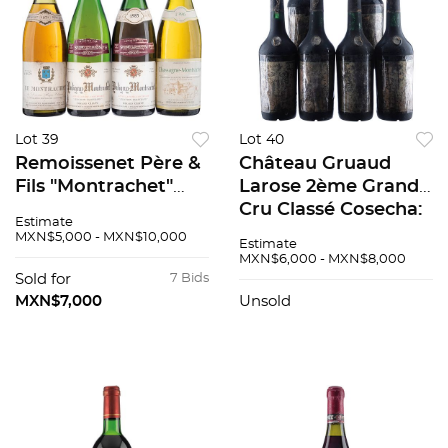
Lot 39
Lot 40
Remoissenet Père &
Château Gruaud
Fils "Montrachet"
Larose 2ème Grand
1971. Gérard Chavy
Cru Classé Cosecha:
Estimate
"Puligny-
1964 Saint-Julien,
MXN$5,000 - MXN$10,000
Estimate
Montrachet" 1985
Francia Niveles: 1.6
MXN$6,000 - MXN$8,000
2pzs. Bernard Morey
cm, 3 cm, 5.2 cm, 3.2,
Sold for
7 Bids
et Fils " Chassagne-
3.8 6 pzs 91 / 100
MXN$7,000
Unsold
Montrachet"