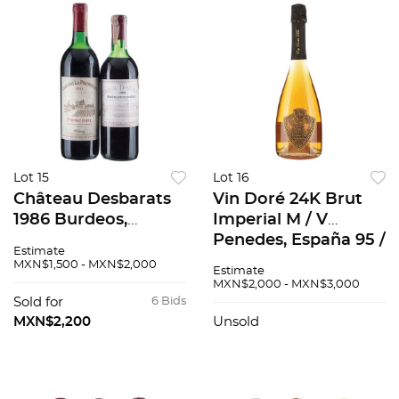
Lot 15
Lot 16
Château Desbarats
Vin Doré 24K Brut
1986 Burdeos,
Imperial M / V
Francia Nivel: en la
Penedes, España 95 /
Estimate
punta del hombro
100
MXN$1,500 - MXN$2,000
Estimate
88 / 100 y Château
MXN$2,000 - MXN$3,000
La Providence 1988
Sold for
6 Bids
Pomerol, Francia 92
MXN$2,200
Unsold
/ 100