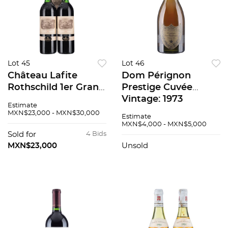
Lot 45
Lot 46
Château Lafite
Dom Pérignon
Rothschild 1er Grand
Prestige Cuvée
Cru Classé Cosecha:
Vintage: 1973
Estimate
1985 Pauillac,
Champagne, Francia
MXN$23,000 - MXN$30,000
Estimate
Francia Niveles: en el
93 / 100
MXN$4,000 - MXN$5,000
cuello Piezas: 3
Sold for
4 Bids
94/100
MXN$23,000
Unsold