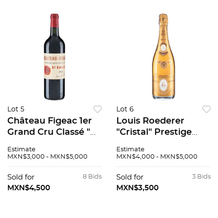
Lot 5
Lot 6
Château Figeac 1er
Louis Roederer
Grand Cru Classé "B"
"Cristal" Prestige
Cosecha: 2004 Saint-
Cuvée Vintage: 1986
Estimate
Estimate
Émilion, Francia
Champagne, Francia
MXN$3,000 - MXN$5,000
MXN$4,000 - MXN$5,000
Nivel: en el cuello 94
94 / 100
/ 100
Sold for
8 Bids
Sold for
3 Bids
MXN$4,500
MXN$3,500