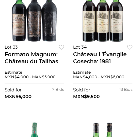
Lot 33
Lot 34
Formato Magnum:
Château L’Évangile
Château du Tailhas
Cosecha: 1981
1964 Pomerol.
Pomerol, Francia
Estimate
Estimate
Château Prieuré-
Niveles: en el cuello
MXN$4,000 - MXN$5,000
MXN$4,000 - MXN$6,000
Lichine 1967 2 pzs. 3
Piezas: 3 91 / 100
pzs total
Sold for
7 Bids
Sold for
13 Bids
MXN$6,000
MXN$9,500