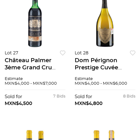
Lot 27
Lot 28
Château Palmer
Dom Pérignon
3ème Grand Cru
Prestige Cuvée
Classé Cosecha: 1979
Vintage: 2004
Estimate
Estimate
Margaux, Francia
Champagne, Francia
MXN$4,000 - MXN$7,000
MXN$4,000 - MXN$6,000
Nivel: en el hombro
96 / 100
superior 92 / 100
Sold for
7 Bids
Sold for
8 Bids
MXN$4,500
MXN$4,800