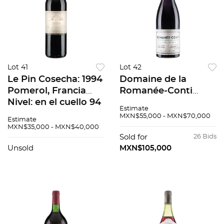
Lot 41
Lot 42
Le Pin Cosecha: 1994
Domaine de la
Pomerol, Francia
Romanée-Conti
Nivel: en el cuello 94
"Romanée-Conti"
Estimate
/ 100
Grand Cru Cosecha:
MXN$55,000 - MXN$70,000
Estimate
1990 Côte de Nuits,
MXN$35,000 - MXN$40,000
Francia Nivel: a 2 cm
Sold for
26 Bids
100 / 100
Unsold
MXN$105,000