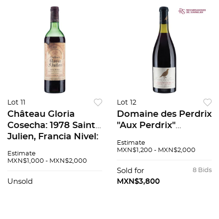
Lot 11
Lot 12
Château Gloria
Domaine des Perdrix
Cosecha: 1978 Saint-
"Aux Perdrix"
Julien, Francia Nivel:
Premier Cru
Estimate
en el hombro
Monopole Cosecha:
MXN$1,200 - MXN$2,000
Estimate
superior 92 / 100
1997 Nuits-Saint-
MXN$1,000 - MXN$2,000
Etiqueta manchada
Georges, Francia
Sold for
8 Bids
Nivel: a 3.1 cm 92 /
Unsold
MXN$3,800
100