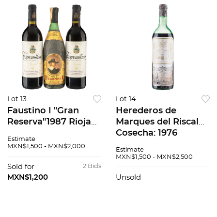
Lot 13
Lot 14
Faustino I "Gran
Herederos de
Reserva"1987 Rioja
Marques del Riscal
94 / 100 y
Cosecha: 1976
Estimate
Torremilanos "Gran
Elciego, Álava, Rioja,
MXN$1,500 - MXN$2,000
Estimate
Reserva" 1999 Ribera
España Nivel: en el
MXN$1,500 - MXN$2,500
del Duero Piezas: 2
hombro superior 91 /
Sold for
2 Bids
90 / 100 3 pzs total
100
MXN$1,200
Unsold