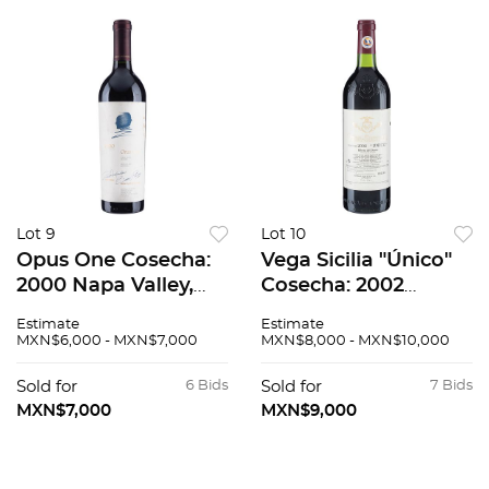
Lot 9
Lot 10
Opus One Cosecha:
Vega Sicilia "Único"
2000 Napa Valley,
Cosecha: 2002
Estados Unidos
Ribera del Duero,
Estimate
Estimate
Nivel: llenado alto 95
España Nivel: en el
MXN$6,000 - MXN$7,000
MXN$8,000 - MXN$10,000
/ 100
cuello 92 / 100
Sold for
6 Bids
Sold for
7 Bids
MXN$7,000
MXN$9,000