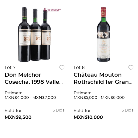
Lot 7
Lot 8
Don Melchor
Château Mouton
Cosecha: 1998 Valle
Rothschild 1er Grand
del Maipo, Chile
Cru Classé Cosecha:
Estimate
Estimate
Niveles: en el cuello
1986 Pauillac,
MXN$4,000 - MXN$7,000
MXN$5,000 - MXN$6,000
Piezas: 3 94 / 100
Francia Nivel: en la
punta del hombro
Sold for
13 Bids
Sold for
13 Bids
100 / 100
MXN$9,500
MXN$10,000