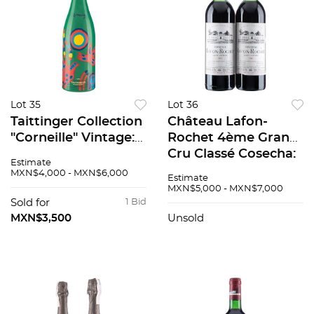
Lot 35
Lot 36
Taittinger Collection
Château Lafon-
"Corneille" Vintage:
Rochet 4ème Grand
1990 Champagne,
Cru Classé Cosecha:
Estimate
Francia 92 / 100 En
1981 Saint-Estèphe,
MXN$4,000 - MXN$6,000
Estimate
Estuche
Francia Niveles: en el
MXN$5,000 - MXN$7,000
cuello Piezas: 2 88 /
Sold for
1 Bid
100
MXN$3,500
Unsold