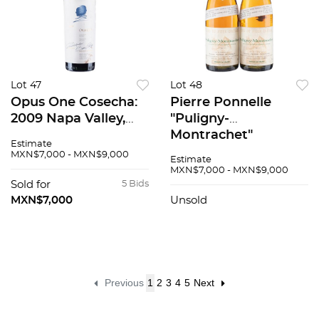
Lot 47
Lot 48
Opus One Cosecha:
Pierre Ponnelle
2009 Napa Valley,
"Puligny-
Estados Unidos
Montrachet"
Estimate
Nivel: llenado alto 96
Cosecha: 1984 Côte
MXN$7,000 - MXN$9,000
Estimate
/ 100
de Beaune, Francia
MXN$7,000 - MXN$9,000
Niveles: a 4.8 cm y
Sold for
5 Bids
3.4 cm Piezas: 2 91 /
MXN$7,000
Unsold
100
Previous
1
2
3
4
5
Next