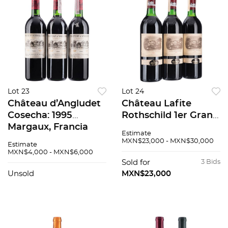
Lot 23
Lot 24
Château d’Angludet
Château Lafite
Cosecha: 1995
Rothschild 1er Grand
Margaux, Francia
Cru Classé Cosecha:
Estimate
Niveles: en el cuello
1985 Pauillac,
MXN$23,000 - MXN$30,000
Estimate
Piezas: 3 89 / 100
Francia Niveles: en el
MXN$4,000 - MXN$6,000
cuello Pzas 3 94/100
Sold for
3 Bids
Unsold
MXN$23,000