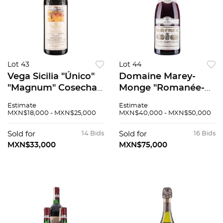
Lot 43
Lot 44
Vega Sicilia "Único"
Domaine Marey-
"Magnum" Cosecha:
Monge "Romanée-
1970 Ribera del
Saint-Vivant"
Estimate
Estimate
Duero, España Nivel:
“Magnum” Cosecha:
MXN$18,000 - MXN$25,000
MXN$40,000 - MXN$50,000
en llenado alto 94 /
1967 Côte de Nuits,
100
Francia. Nivel: a 4.8
Sold for
14 Bids
Sold for
16 Bids
cm. 1500 ml
MXN$33,000
MXN$75,000