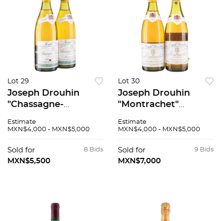
Lot 29
Lot 30
Joseph Drouhin
Joseph Drouhin
"Chassagne-
"Montrachet"
Montrachet"
"Marquis de
Estimate
Estimate
Cosecha: 1989 Côte
Laguiche" Grand Cru
MXN$4,000 - MXN$5,000
MXN$4,000 - MXN$5,000
de Beaune, Francia
Cosecha: 1985 Côte
Niveles: a 2.7cm
de Beaune, Francia
Sold for
8 Bids
Sold for
9 Bids
Piezas: 2 92 / 100
Niveles: a 4.6 y 2.8
MXN$5,500
MXN$7,000
cm 96 / 100