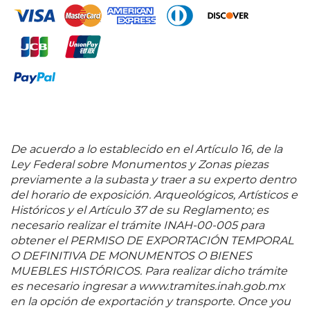
exposiciones individuales y colectivas en México y el
extranjero. "
El trabajo de Alberto es múltiple, es
variado, es diverso, toma de muchos lados, pero
tiene una extraña unidad. Es de una enorme
integridad, unidad quizá no sería la palabra más
conveniente, pero sí 'integridad', aquella que tiene
para dar a entender las cosas, cierta alusión a la
organicidad del trabajo, es una obra viva
[…]
Estamos
en el entendido de que Alberto ha pensado en
grande y ha trabajado en grande, por eso es un gran
De acuerdo a lo establecido en el Artículo 16, de la
artista y, en ese sentido, es igual, es comparable a
Ley Federal sobre Monumentos y Zonas piezas
cualquier gran artista del mundo en la época
previamente a la subasta y traer a su experto dentro
moderna
". David Huerta. Fuentes consultadas:
del horario de exposición. Arqueológicos, Artísticos e
HUERTA, David et al.
Ciclo. Alberto Castro Leñero
.
Históricos y el Artículo 37 de su Reglamento; es
México. FONCA, 2013, pág. 20. 162 x 150 cm
necesario realizar el trámite INAH-00-005 para
obtener el PERMISO DE EXPORTACIÓN TEMPORAL
O DEFINITIVA DE MONUMENTOS O BIENES
MUEBLES HISTÓRICOS. Para realizar dicho trámite
es necesario ingresar a www.tramites.inah.gob.mx
en la opción de exportación y transporte. Once you