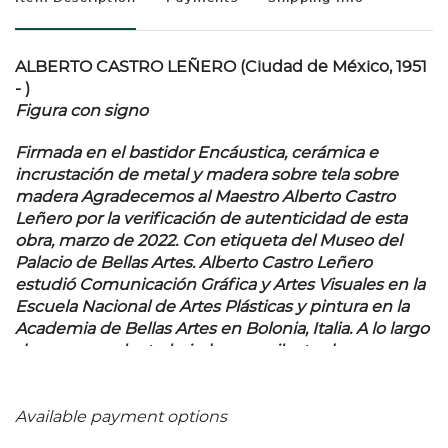
ALBERTO CASTRO LEÑERO (Ciudad de México, 1951
- )
Figura con signo
Firmada en el bastidor Encáustica, cerámica e
incrustación de metal y madera sobre tela sobre
madera Agradecemos al Maestro Alberto Castro
Leñero por la verificación de autenticidad de esta
obra, marzo de 2022. Con etiqueta del Museo del
Palacio de Bellas Artes. Alberto Castro Leñero
estudió Comunicación Gráfica y Artes Visuales en la
Escuela Nacional de Artes Plásticas y pintura en la
Academia de Bellas Artes en Bolonia, Italia. A lo largo
de su carrera ha trabajado como ilustrador en
diversas publicaciones culturales y educativas de
instituciones como el Fondo de Cultura Económica,
la Secretaría de Educación Pública y el Instituto
Available payment options
Nacional de Bellas Artes. Ha presentado diversas