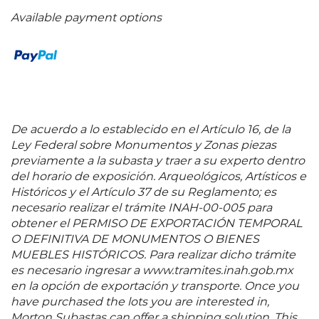
Escuela de Bellas Artes de la Universidad de Oaxaca.
Durante una década radicó en el extranjero,
Available payment options
viajando por diversos países de América y Europa,
donde conoció la obra de Antonio Saura y Jean-
Michel Basquiat, dos de sus grandes influencias; no
obstante, a pesar de haber reforzado su formación
fuera del país, su pasión siempre estuvo con la
cultura del pueblo zapoteca. Fuente consultada:
ARANDA MÁRQUEZ, Carlos et al.
Oaxaca tierra de
De acuerdo a lo establecido en el Artículo 16, de la
arte
. Venecia. Mondadori Electa, 2003, Pág. 60. 50 x
Ley Federal sobre Monumentos y Zonas piezas
40 cm
previamente a la subasta y traer a su experto dentro
del horario de exposición. Arqueológicos, Artísticos e
Históricos y el Artículo 37 de su Reglamento; es
necesario realizar el trámite INAH-00-005 para
obtener el PERMISO DE EXPORTACIÓN TEMPORAL
O DEFINITIVA DE MONUMENTOS O BIENES
MUEBLES HISTÓRICOS. Para realizar dicho trámite
es necesario ingresar a www.tramites.inah.gob.mx
en la opción de exportación y transporte. Once you
have purchased the lots you are interested in,
Morton Subastas can offer a shipping solution. This