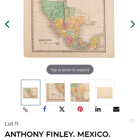
Tap or pinch to expand
Lot 11
to
ANTHONY FINLEY. MEXICO.
favorit