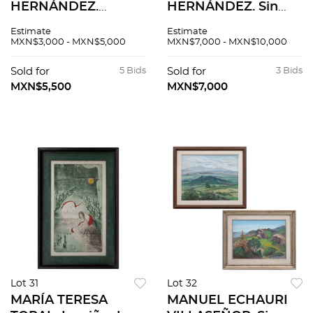
HERNÁNDEZ.
HERNÁNDEZ. Sin
Cirqueros. Firmado.
título. Firmado.
Estimate
Estimate
Grabado al
Grabado al
MXN$3,000 - MXN$5,000
MXN$7,000 - MXN$10,000
aguafuerte 6 / 20. 20
aguatinta P. A. 24 x
x 26 cm imagen / 38
32 cm imagen / 40 x
Sold for
5 Bids
Sold for
3 Bids
x 56 cm papel
47 cm papel
MXN$5,500
MXN$7,000
Lot 31
Lot 32
MARÍA TERESA
MANUEL ECHAURI