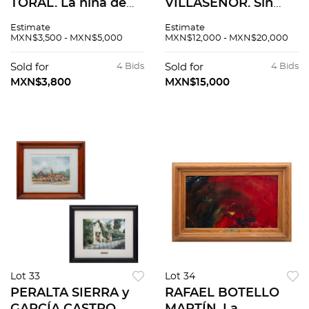
TORAL. La niña de
VILLASEÑOR. Sin
los unicornios.
título. A) Firmado B)
Estimate
Estimate
Firmado y fechado
Firmado y fechado
MXN$3,500 - MXN$5,000
MXN$12,000 - MXN$20,000
68. Grabado 19 / 100.
1994. Óleos s/tela
48 x 25 cm imagen /
s/madera. 76 x 50.5
Sold for
4 Bids
Sold for
4 Bids
50 x 29 cm papel
cm cu. Pzas: 2
MXN$3,800
MXN$15,000
Lot 33
Lot 34
PERALTA SIERRA y
RAFAEL BOTELLO