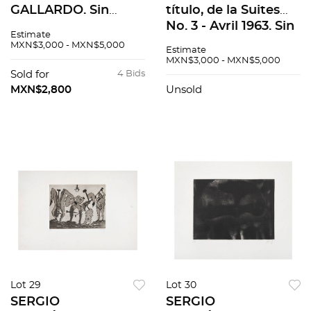
GALLARDO. Sin
título, de la Suites
título. Firmado y
No. 3 - Avril 1963. Sin
Estimate
fechado 92. Óleo
firma. Litografía,
MXN$3,000 - MXN$5,000
Estimate
sobre tela. 60 x 80
doble vista. 32 x 24
MXN$3,000 - MXN$5,000
cm
cm medidas totales
Sold for
4 Bids
MXN$2,800
Unsold
Lot 29
Lot 30
SERGIO
SERGIO