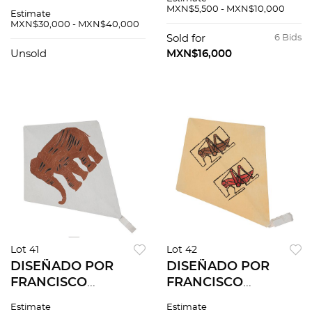
aguafuerte 5 / 15.
Oct - 1971. Tinta
MXN$5,500 - MXN$10,000
Estimate
26.5 x 19.5 cm
sobre papel. 29 x 22
MXN$30,000 - MXN$40,000
imagen / 45 x 34 cm
cm
Sold for
6 Bids
papel
Unsold
MXN$16,000
Lot 41
Lot 42
DISEÑADO POR
DISEÑADO POR
FRANCISCO
FRANCISCO
TOLEDO. Papalote.
TOLEDO. Papalote.
Estimate
Estimate