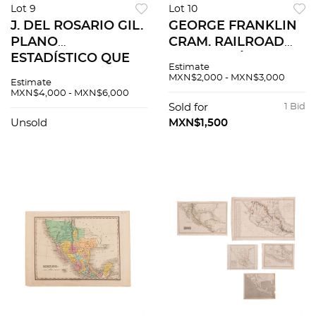
Lot 9
Lot 10
J. DEL ROSARIO GIL.
GEORGE FRANKLIN
PLANO
CRAM. RAILROAD
ESTADÍSTICO QUE
MAP OF MÉXICO.
Estimate
COMPRENDE EL
CHICAGO: GEO. F.
MXN$2,000 - MXN$3,000
Estimate
NUEVO TERRITORIO
CRAM ENGRAVER
MXN$4,000 - MXN$6,000
DE LA ISLA DEL
AND PUBLISHER,
Sold for
1 Bid
CARMEN. Grabado,
CA. 1890. Mapa
Unsold
MXN$1,500
38.5 x 54 cm
grabado, 41x57cm