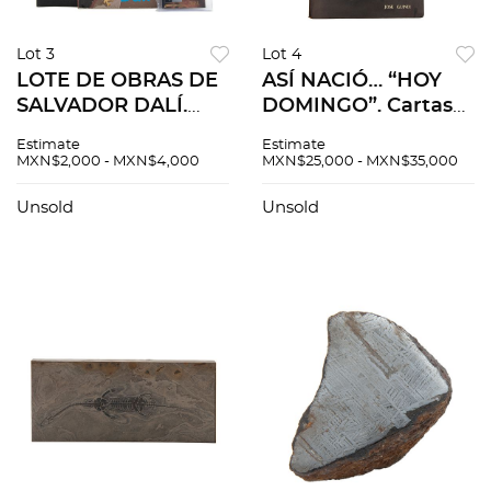
Lot 3
Lot 4
LOTE DE OBRAS DE
ASÍ NACIÓ… “HOY
SALVADOR DALÍ.
DOMINGO”. Cartas
Eternal Cuts World
de Manuel Cervantes
Estimate
Estimate
celebrities edition.
/ Jacobo
MXN$2,000 - MXN$4,000
MXN$25,000 - MXN$35,000
Salvador Dalí. 10/99
Zabludovsky.
b) Essays of Michel
Firmadas. Servilleta
Unsold
Unsold
de Montaigne. Pzs 4
con planeación
general del
programa.