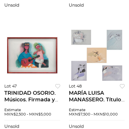
Unsold
Unsold
Lot 47
Lot 48
TRINIDAD OSORIO.
MARÍA LUISA
Músicos. Firmada y
MANASSERO. Títulos
fechada París 1990.
varios. Firmadas.
Estimate
Estimate
Litografía VI / C. 60 x
Serigrafías 5 / 50. 33
MXN$2,500 - MXN$5,000
MXN$7,500 - MXN$10,000
90 cm medidas
x 43 cm cu. Piezas: 5,
totales
en carpeta.
Unsold
Unsold