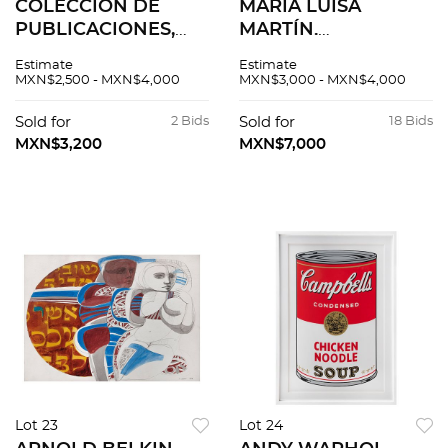
COLECCIÓN DE
MARÍA LUISA
PUBLICACIONES,
MARTÍN.
FINALES DE SIGLO
PEPENADOR.
Estimate
Estimate
XIX Y PRINCIPIOS
Grabado en madera,
MXN$2,500 - MXN$4,000
MXN$3,000 - MXN$4,000
DE XX
40.5 x 33 cm.
Jurisprudencia,
Firmado y fechado a
Sold for
2 Bids
Sold for
18 Bids
Arqueología,
lápiz, 1955. Firmado
MXN$3,200
MXN$7,000
Manuales técnicos,
en plancha.
Literatura PZS75
Lot 23
Lot 24