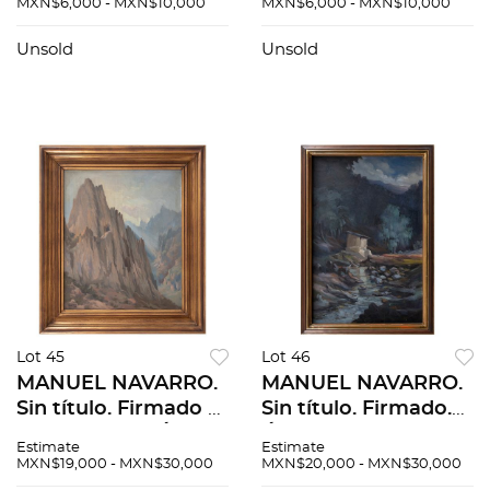
MXN$6,000 - MXN$10,000
MXN$6,000 - MXN$10,000
tela. 70 x 100 cm
tela. 70 x 100 cm
Unsold
Unsold
Lot 45
Lot 46
MANUEL NAVARRO.
MANUEL NAVARRO.
Sin título. Firmado y
Sin título. Firmado.
fechado 1972. Óleo
Óleo sobre tela. 60 x
Estimate
Estimate
sobre tela. 60 x 50
40 cm
MXN$19,000 - MXN$30,000
MXN$20,000 - MXN$30,000
cm