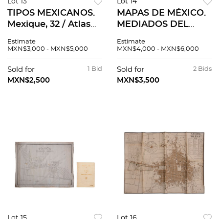
Lot 13
Lot 14
TIPOS MEXICANOS.
MAPAS DE MÉXICO.
Mexique, 32 / Atlas
MEDIADOS DEL
Pitoresque, Costume
SIGLO XIX. Aaron
Estimate
Estimate
dÁcapulco. /
Arrowsmith. Mexico.
MXN$3,000 - MXN$5,000
MXN$4,000 - MXN$6,000
Aguador / Meridana.
Edinburgh: A.
Litografías. Piezas: 6
Constable, 1823.
Sold for
1 Bid
Sold for
2 Bids
Mapa grabado. Pzs 7
MXN$2,500
MXN$3,500
Lot 15
Lot 16