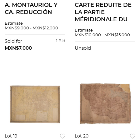
A. MONTAURIOL Y
CARTE REDUITE DE
CA. REDUCCIÓN
LA PARTIE
DEL PLANO OFICIAL
MÉRIDIONALE DU
Estimate
DE LA CIUDAD DE
GOLFE DU MEXIQUE
MXN$9,000 - MXN$12,000
Estimate
MÉXICO
DEPUIS LE CAP
MXN$10,000 - MXN$15,000
LEVANTADO... POR
CATOCHE JUSQU'À
Sold for
1 Bid
LA COMISIÓN DE
LAGUNA MADRE...
MXN$7,000
Unsold
SANEAMIENTO Y
1826 Mapa grabado,
DESAGÜE EN 1889.
57 x 87 cm
Lot 19
Lot 20