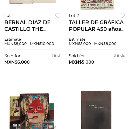
Lot 1
Lot 2
BERNAL DÍAZ DE
TALLER DE GRÁFICA
CASTILLO THE
POPULAR 450 años
DISCOVERY AND
de lucha, homenaje
Estimate
Estimate
CONQUEST OF
al pueblo mexicano,
MXN$8,000 - MXN$10,000
MXN$5,000 - MXN$8,000
MEXICO 1517 - 1521
primera edición,
MÉXICO: THE
1960 Piezas: 143
Sold for
1 Bid
Sold for
3 Bids
LIMITED EDITIONS
láminas
MXN$6,000
MXN$5,000
CLUB, 1942