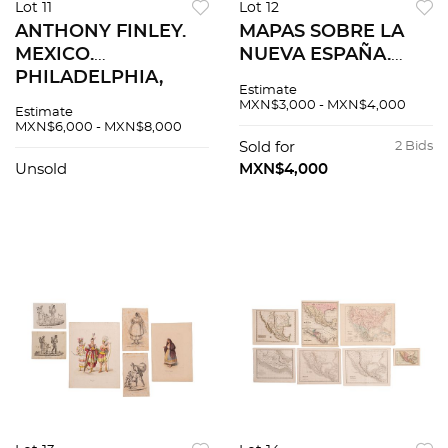
Lot 11
Lot 12
ANTHONY FINLEY.
MAPAS SOBRE LA
MEXICO.
NUEVA ESPAÑA.
PHILADELPHIA,
PRIMERA MITAD
Estimate
1830. Mapa grabado
DEL SIGLO XIX. a)
MXN$3,000 - MXN$4,000
Estimate
coloreado, 24.7 x 31
Mapa Histórico -
MXN$6,000 - MXN$8,000
cm. Grabado por
Geográfico de
Sold for
2 Bids
Young & Delleker
Nueva España. Pzs 5
Unsold
MXN$4,000