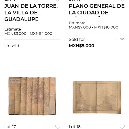
JUAN DE LA TORRE.
PLANO GENERAL DE
LA VILLA DE
LA CIUDAD DE
GUADALUPE
MÉXICO. AÑO 1864.
Estimate
HIDALGO. MÉXICO,
MÉXICO: IMP. LITOG.
MXN$7,000 - MXN$10,000
Estimate
1887. / MAPA DE LA
DECAEN Litografía a
MXN$3,000 - MXN$4,000
CIUDAD DE
color 61 x 81 cm.
Sold for
1 Bid
GUADALUPE
Unsold
MXN$5,000
HIDALGO. Total de
piezas: 2
Lot 17
Lot 18