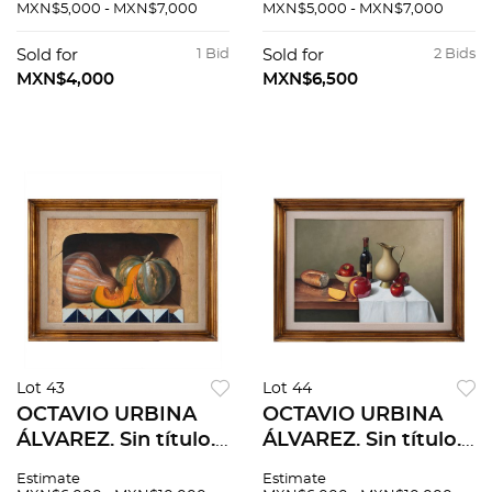
Sin firma. Esténcil y
Sin firma. Esténcil y
MXN$5,000 - MXN$7,000
MXN$5,000 - MXN$7,000
troquel sobre papel
troquel sobre papel
hecho a mano. 70 x
hecho a mano. 70 x
Sold for
1 Bid
Sold for
2 Bids
55 cm
55 cm
MXN$4,000
MXN$6,500
Lot 43
Lot 44
OCTAVIO URBINA
OCTAVIO URBINA
ÁLVAREZ. Sin título.
ÁLVAREZ. Sin título.
Firmado y fechado
Firmado y fechado
Estimate
Estimate
2003. Óleo sobre
2004. Óleo sobre