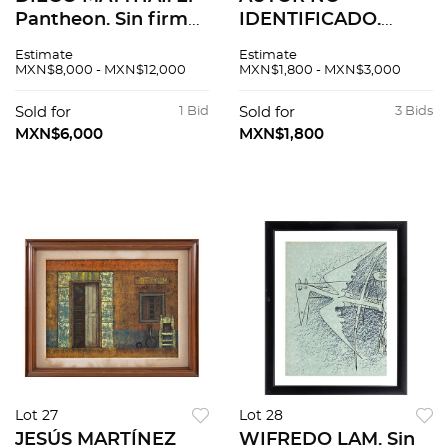
Pantheon. Sin firma.
IDENTIFICADO.
Ensamblaje sobre
Cataratas. Firmado
Estimate
Estimate
madera laqueada.
Fernández. Óleo
MXN$8,000 - MXN$12,000
MXN$1,800 - MXN$3,000
47.5 x 62 x 9.5 cm
sobre tela. 120 x 72
cm
Sold for
1 Bid
Sold for
3 Bids
MXN$6,000
MXN$1,800
Lot 27
Lot 28
JESÚS MARTÍNEZ
WIFREDO LAM. Sin