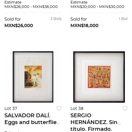
Estimate
Estimate
Firmada, Litografía
Firmada a lápiz y en
MXN$26,000 - MXN$36,000
MXN$20,000 - MXN$30,000
97 / 300. 66 x 42 cm
plancha. Litografía
medidas totales
243 / 300. 73 x 55 cm
Sold for
3 Bids
Sold for
1 Bid
medidas totales.
MXN$26,000
MXN$18,000
Lot 37
Lot 38
SALVADOR DALÍ.
SERGIO
Eggs and butterflies.
HERNÁNDEZ. Sin
Firmado. Grabado
título. Firmado.