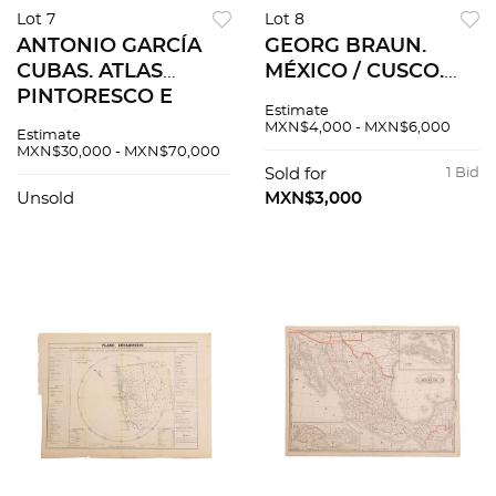
Lot 7
Lot 8
ANTONIO GARCÍA
GEORG BRAUN.
CUBAS. ATLAS
MÉXICO / CUSCO.
PINTORESCO E
CA. SIGLO XVII.
Estimate
HISTÓRICO DE LOS
Grabado, 35 x 47 cm.,
MXN$4,000 - MXN$6,000
Estimate
ESTADOS UNIDOS
montado sobre
MXN$30,000 - MXN$70,000
MEXICANO MÉXICO,
cartón
Sold for
1 Bid
1885. 13
Unsold
MXN$3,000
CROMOLITOGRAFÍAS