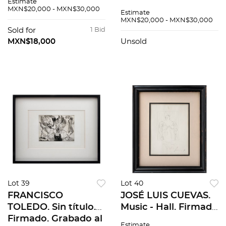
Estimate
101 / 300 en papel
Grabado al
MXN$20,000 - MXN$30,000
Estimate
japonés. 42 x 32.5 cm
aguafuerte,
MXN$20,000 - MXN$30,000
medidas totales
aguatinta y azúcar
Sold for
1 Bid
46 / 120. 35 x 25 cm
MXN$18,000
Unsold
medidas totales
Lot 39
Lot 40
FRANCISCO
JOSÉ LUIS CUEVAS.
TOLEDO. Sin título.
Music - Hall. Firmada
Firmado. Grabado al
y fechada San Fco
Estimate