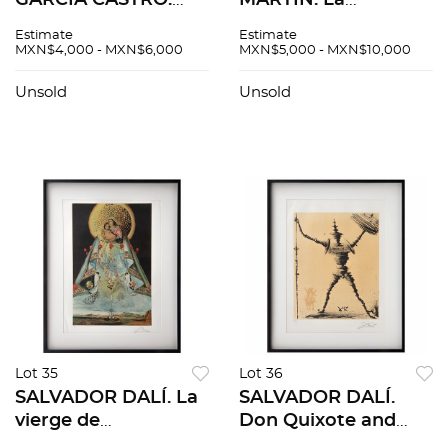
GARCÍA CASTRO.
MARTÍN. La
Santiago Tepopulco
formación de un
Estimate
Estimate
y Churubusco,
planeta. Firmado.
MXN$4,000 - MXN$6,000
MXN$5,000 - MXN$10,000
México D. F.
Óleo sobre
Firmadas. Acuarelas
masonite. 40 x 70.5
Unsold
Unsold
sobre papel. Medidas
cm
variables. Pzs:2
Lot 35
Lot 36
SALVADOR DALÍ. La
SALVADOR DALÍ.
vierge de
Don Quixote and
Guadeloupe.
Sancho Panza, 1957.