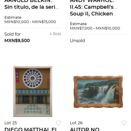
ARNOLD BELKIN.
ANDY WARHOL.
Sin título, de la serie
II.45: Campbell's
Cantar de los
Soup II, Chicken
Estimate
Cantares. Firmada y
Noodle Soup. Con
MXN$10,000 - MXN$15,000
Estimate
fechada 1968. Mixta
sello. Serigrafía sin
MXN$7,000 - MXN$10,000
sobre papel. 38.5 x
número de tiraje.
Sold for
4 Bids
52.75 cm
88.9 x 58.4 cm
MXN$9,500
Unsold
medidas totales
Lot 25
Lot 26
DIEGO MATTHAI. El
AUTOR NO