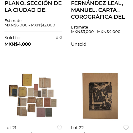
PLANO, SECCIÓN DE
FERNÁNDEZ LEAL,
LA CIUDAD DE
MANUEL. CARTA
MÉXICO. Plano, 78 x
COROGRÁFICA DEL
Estimate
101 cm. Pequeñas
DISTRITO FEDERAL
MXN$6,000 - MXN$12,000
Estimate
rasgaduras Montado
(SOLO PARTE SUR).
MXN$3,000 - MXN$4,000
sobre lino.
PARÍS: GRAVÉ PAR
Sold for
1 Bid
ERHARD FRES, 1899.
MXN$4,000
Unsold
72x91 cm
Lot 21
Lot 22