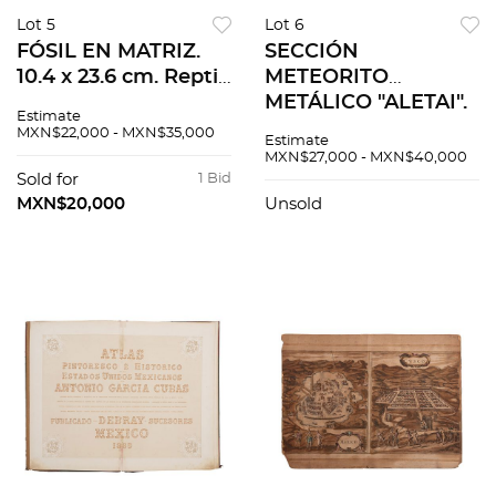
Lot 5
Lot 6
FÓSIL EN MATRIZ.
SECCIÓN
10.4 x 23.6 cm. Reptil
METEORITO
marino
METÁLICO "ALETAI".
Estimate
Keichousaurus hui.
1,218.3 g. Hierro y
MXN$22,000 - MXN$35,000
Estimate
Procedente de la
níquel descubierto
MXN$27,000 - MXN$40,000
provincia de
en la región de
Sold for
1 Bid
Guizhou China
Xinjiang, China en
MXN$20,000
Unsold
1898.