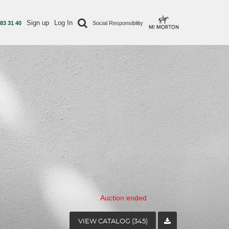
Sign up
Log In
 83 31 40
Social Responsibility
Auction ended
VIEW CATALOG (345)