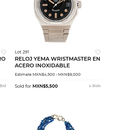
Lot 291
RO
RELOJ YEMA WRISTMASTER EN
ACERO INOXIDABLE
Estimate
MXN$4,500 - MXN$9,000
 Bid
Sold for
MXN$5,500
4 Bids