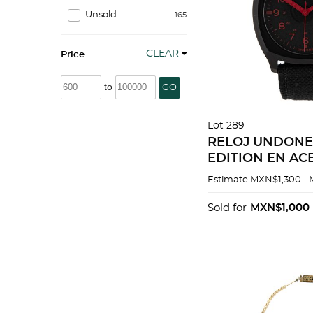
Unsold
165
CLEAR
Price
to
GO
Lot 289
RELOJ UNDONE
EDITION EN AC
NEGRO
Estimate
MXN$1,300 -
Sold for
MXN$1,000