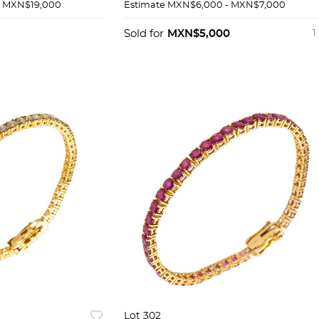
4K
14K
- MXN$19,000
Estimate
MXN$6,000 - MXN$7,000
Sold for
MXN$5,000
1
Lot 302