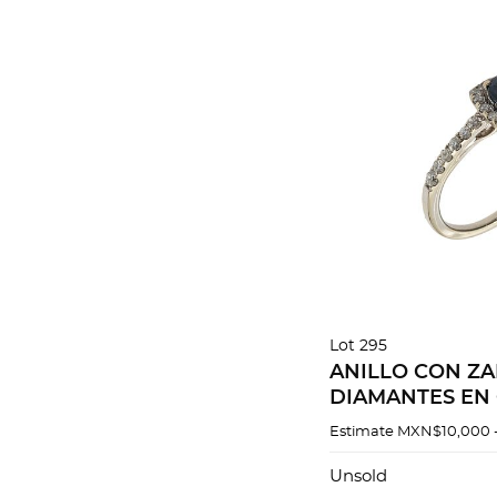
Lot 295
ANILLO CON ZA
DIAMANTES EN
DE 14K
Estimate
MXN$10,000 
Unsold