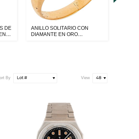
S DE
ANILLO SOLITARIO CON
PULSE
EN
DIAMANTE EN ORO
Y PER
AMARILLO DE 14K. U...
ORO AM
ort By
View