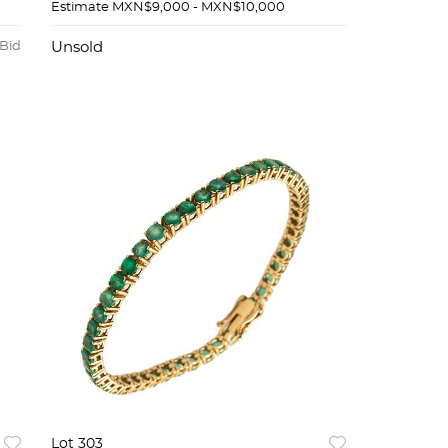
EN ORO BLANCO Y AMARILLO
Estimate
MXN$9,000 - MXN$10,000
DE 10K
 Bid
Unsold
Lot 303