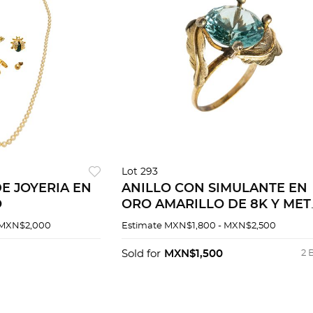
Lot 293
DE JOYERIA EN
ANILLO CON SIMULANTE EN
O
ORO AMARILLO DE 8K Y MET
BASE.
 MXN$2,000
Estimate
MXN$1,800 - MXN$2,500
Sold for
MXN$1,500
2 