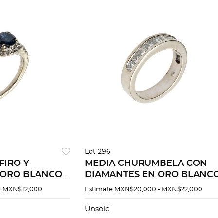
Lot 296
FIRO Y
MEDIA CHURUMBELA CON
 ORO BLANCO
DIAMANTES EN ORO BLANC
DE 18K
- MXN$12,000
Estimate
MXN$20,000 - MXN$22,000
Unsold