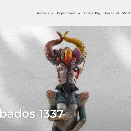
Auctions
Departments
How to Buy
How to Sell
55 52
ábados 1337