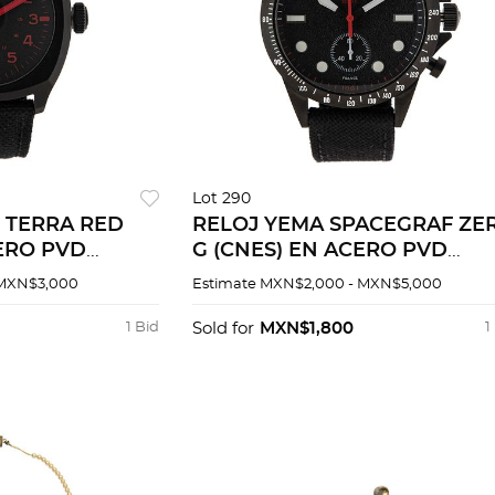
Lot 290
 TERRA RED
RELOJ YEMA SPACEGRAF ZE
ERO PVD
G (CNES) EN ACERO PVD
NEGRO
 MXN$3,000
Estimate
MXN$2,000 - MXN$5,000
1 Bid
Sold for
MXN$1,800
1