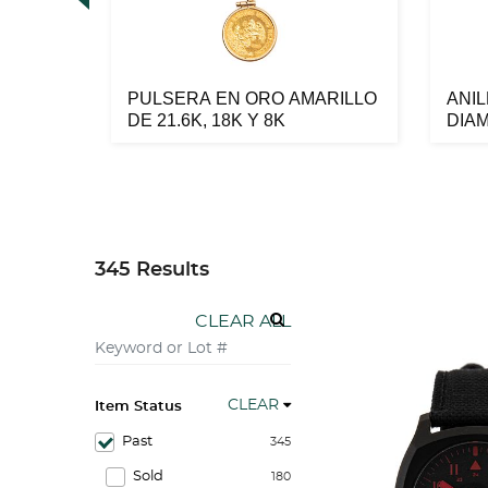
ARILLO
PULSERA EN ORO AMARILLO
ANI
DE 21.6K, 18K Y 8K
DIA
DE 18
345 Results
CLEAR ALL
CLEAR
Item Status
Past
345
Sold
180