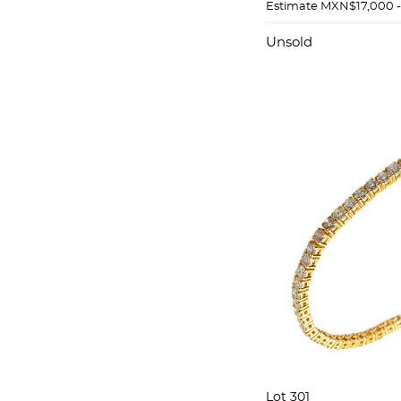
AMARILLO DE 1
Estimate
MXN$17,000 
Unsold
Lot 301