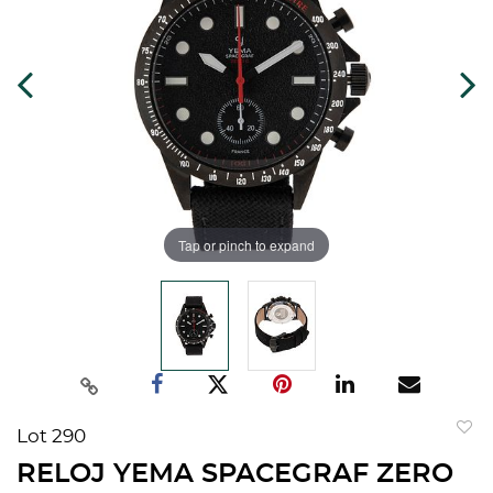
Tap or pinch to expand
Lot 290
to
RELOJ YEMA SPACEGRAF ZERO
favorit