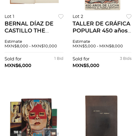
Lot 1
Lot 2
BERNAL DÍAZ DE
TALLER DE GRÁFICA
CASTILLO THE
POPULAR 450 años
DISCOVERY AND
de lucha, homenaje
Estimate
Estimate
CONQUEST OF
al pueblo mexicano,
MXN$8,000 - MXN$10,000
MXN$5,000 - MXN$8,000
MEXICO 1517 - 1521
primera edición,
MÉXICO: THE
1960 Piezas: 143
Sold for
1 Bid
Sold for
3 Bids
LIMITED EDITIONS
láminas
MXN$6,000
MXN$5,000
CLUB, 1942