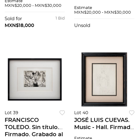
Estimate
101 / 300 en papel
Grabado al
MXN$20,000 - MXN$30,000
Estimate
japonés. 42 x 32.5 cm
aguafuerte,
MXN$20,000 - MXN$30,000
medidas totales
aguatinta y azúcar
Sold for
1 Bid
46 / 120. 35 x 25 cm
MXN$18,000
Unsold
medidas totales
Lot 39
Lot 40
FRANCISCO
JOSÉ LUIS CUEVAS.
TOLEDO. Sin título.
Music - Hall. Firmada
Firmado. Grabado al
y fechada San Fco
Estimate