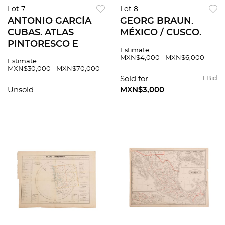
Lot 7
Lot 8
ANTONIO GARCÍA
GEORG BRAUN.
CUBAS. ATLAS
MÉXICO / CUSCO.
PINTORESCO E
CA. SIGLO XVII.
Estimate
HISTÓRICO DE LOS
Grabado, 35 x 47 cm.,
MXN$4,000 - MXN$6,000
Estimate
ESTADOS UNIDOS
montado sobre
MXN$30,000 - MXN$70,000
MEXICANO MÉXICO,
cartón
Sold for
1 Bid
1885. 13
Unsold
MXN$3,000
CROMOLITOGRAFÍAS