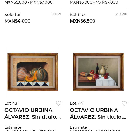
Sin firma. Esténcil y
Sin firma. Esténcil y
MXN$5,000 - MXN$7,000
MXN$5,000 - MXN$7,000
troquel sobre papel
troquel sobre papel
hecho a mano. 70 x
hecho a mano. 70 x
Sold for
1 Bid
Sold for
2 Bids
55 cm
55 cm
MXN$4,000
MXN$6,500
Lot 43
Lot 44
OCTAVIO URBINA
OCTAVIO URBINA
ÁLVAREZ. Sin título.
ÁLVAREZ. Sin título.
Firmado y fechado
Firmado y fechado
Estimate
Estimate
2003. Óleo sobre
2004. Óleo sobre