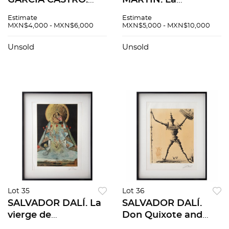
GARCÍA CASTRO.
MARTÍN. La
Santiago Tepopulco
formación de un
Estimate
Estimate
y Churubusco,
planeta. Firmado.
MXN$4,000 - MXN$6,000
MXN$5,000 - MXN$10,000
México D. F.
Óleo sobre
Firmadas. Acuarelas
masonite. 40 x 70.5
Unsold
Unsold
sobre papel. Medidas
cm
variables. Pzs:2
Lot 35
Lot 36
SALVADOR DALÍ. La
SALVADOR DALÍ.
vierge de
Don Quixote and
Guadeloupe.
Sancho Panza, 1957.