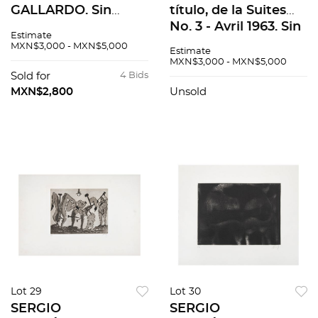
GALLARDO. Sin
título, de la Suites
título. Firmado y
No. 3 - Avril 1963. Sin
Estimate
fechado 92. Óleo
firma. Litografía,
MXN$3,000 - MXN$5,000
Estimate
sobre tela. 60 x 80
doble vista. 32 x 24
MXN$3,000 - MXN$5,000
cm
cm medidas totales
Sold for
4 Bids
MXN$2,800
Unsold
Lot 29
Lot 30
SERGIO
SERGIO