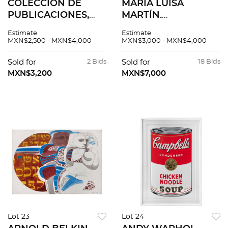
COLECCIÓN DE
MARÍA LUISA
PUBLICACIONES,
MARTÍN.
FINALES DE SIGLO
PEPENADOR.
Estimate
Estimate
XIX Y PRINCIPIOS
Grabado en madera,
MXN$2,500 - MXN$4,000
MXN$3,000 - MXN$4,000
DE XX
40.5 x 33 cm.
Jurisprudencia,
Firmado y fechado a
Sold for
2 Bids
Sold for
18 Bids
Arqueología,
lápiz, 1955. Firmado
MXN$3,200
MXN$7,000
Manuales técnicos,
en plancha.
Literatura PZS75
Lot 23
Lot 24