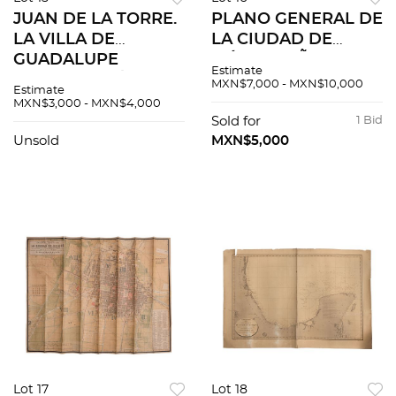
JUAN DE LA TORRE.
PLANO GENERAL DE
LA VILLA DE
LA CIUDAD DE
GUADALUPE
MÉXICO. AÑO 1864.
Estimate
HIDALGO. MÉXICO,
MÉXICO: IMP. LITOG.
MXN$7,000 - MXN$10,000
Estimate
1887. / MAPA DE LA
DECAEN Litografía a
MXN$3,000 - MXN$4,000
CIUDAD DE
color 61 x 81 cm.
Sold for
1 Bid
GUADALUPE
Unsold
MXN$5,000
HIDALGO. Total de
piezas: 2
Lot 17
Lot 18