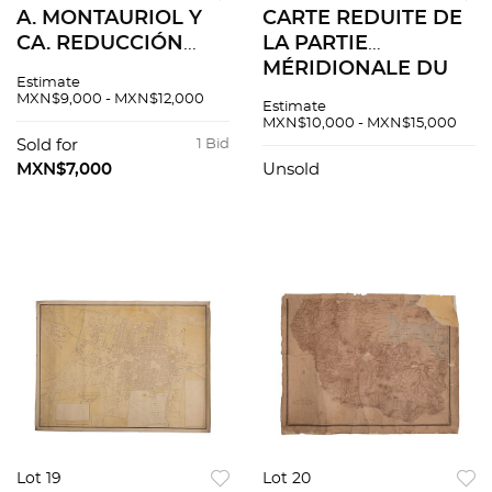
A. MONTAURIOL Y
CARTE REDUITE DE
CA. REDUCCIÓN
LA PARTIE
DEL PLANO OFICIAL
MÉRIDIONALE DU
Estimate
DE LA CIUDAD DE
GOLFE DU MEXIQUE
MXN$9,000 - MXN$12,000
Estimate
MÉXICO
DEPUIS LE CAP
MXN$10,000 - MXN$15,000
LEVANTADO... POR
CATOCHE JUSQU'À
Sold for
1 Bid
LA COMISIÓN DE
LAGUNA MADRE...
MXN$7,000
Unsold
SANEAMIENTO Y
1826 Mapa grabado,
DESAGÜE EN 1889.
57 x 87 cm
Lot 19
Lot 20