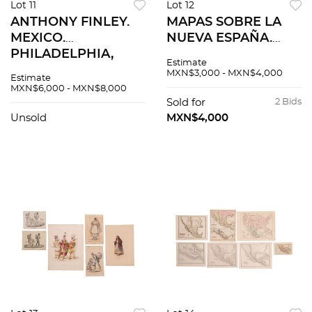
Lot 11
Lot 12
ANTHONY FINLEY.
MAPAS SOBRE LA
MEXICO.
NUEVA ESPAÑA.
PHILADELPHIA,
PRIMERA MITAD
Estimate
1830. Mapa grabado
DEL SIGLO XIX. a)
MXN$3,000 - MXN$4,000
Estimate
coloreado, 24.7 x 31
Mapa Histórico -
MXN$6,000 - MXN$8,000
cm. Grabado por
Geográfico de
Sold for
2 Bids
Young & Delleker
Nueva España. Pzs 5
Unsold
MXN$4,000