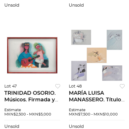
Unsold
Unsold
Lot 47
Lot 48
TRINIDAD OSORIO.
MARÍA LUISA
Músicos. Firmada y
MANASSERO. Títulos
fechada París 1990.
varios. Firmadas.
Estimate
Estimate
Litografía VI / C. 60 x
Serigrafías 5 / 50. 33
MXN$2,500 - MXN$5,000
MXN$7,500 - MXN$10,000
90 cm medidas
x 43 cm cu. Piezas: 5,
totales
en carpeta.
Unsold
Unsold