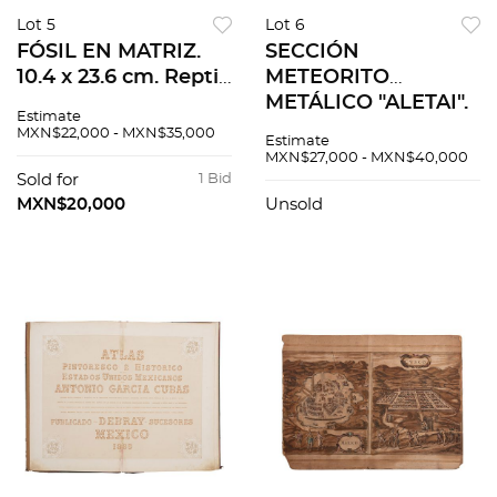
Lot 5
Lot 6
FÓSIL EN MATRIZ.
SECCIÓN
10.4 x 23.6 cm. Reptil
METEORITO
marino
METÁLICO "ALETAI".
Estimate
Keichousaurus hui.
1,218.3 g. Hierro y
MXN$22,000 - MXN$35,000
Estimate
Procedente de la
níquel descubierto
MXN$27,000 - MXN$40,000
provincia de
en la región de
Sold for
1 Bid
Guizhou China
Xinjiang, China en
MXN$20,000
Unsold
1898.