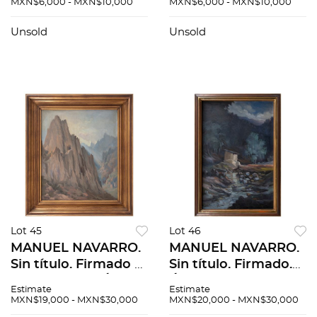
MXN$6,000 - MXN$10,000
MXN$6,000 - MXN$10,000
tela. 70 x 100 cm
tela. 70 x 100 cm
Unsold
Unsold
Lot 45
Lot 46
MANUEL NAVARRO.
MANUEL NAVARRO.
Sin título. Firmado y
Sin título. Firmado.
fechado 1972. Óleo
Óleo sobre tela. 60 x
Estimate
Estimate
sobre tela. 60 x 50
40 cm
MXN$19,000 - MXN$30,000
MXN$20,000 - MXN$30,000
cm