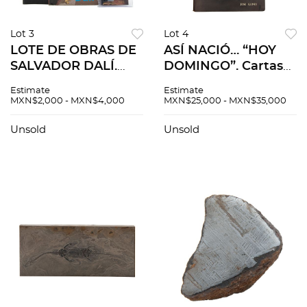
Lot 3
Lot 4
LOTE DE OBRAS DE
ASÍ NACIÓ… “HOY
SALVADOR DALÍ.
DOMINGO”. Cartas
Eternal Cuts World
de Manuel Cervantes
Estimate
Estimate
celebrities edition.
/ Jacobo
MXN$2,000 - MXN$4,000
MXN$25,000 - MXN$35,000
Salvador Dalí. 10/99
Zabludovsky.
b) Essays of Michel
Firmadas. Servilleta
Unsold
Unsold
de Montaigne. Pzs 4
con planeación
general del
programa.