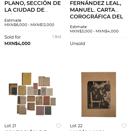
PLANO, SECCIÓN DE
FERNÁNDEZ LEAL,
LA CIUDAD DE
MANUEL. CARTA
MÉXICO. Plano, 78 x
COROGRÁFICA DEL
Estimate
101 cm. Pequeñas
DISTRITO FEDERAL
MXN$6,000 - MXN$12,000
Estimate
rasgaduras Montado
(SOLO PARTE SUR).
MXN$3,000 - MXN$4,000
sobre lino.
PARÍS: GRAVÉ PAR
Sold for
1 Bid
ERHARD FRES, 1899.
MXN$4,000
Unsold
72x91 cm
Lot 21
Lot 22