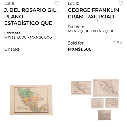
Lot 9
Lot 10
J. DEL ROSARIO GIL.
GEORGE FRANKLIN
PLANO
CRAM. RAILROAD
ESTADÍSTICO QUE
MAP OF MÉXICO.
Estimate
COMPRENDE EL
CHICAGO: GEO. F.
MXN$2,000 - MXN$3,000
Estimate
NUEVO TERRITORIO
CRAM ENGRAVER
MXN$4,000 - MXN$6,000
DE LA ISLA DEL
AND PUBLISHER,
Sold for
1 Bid
CARMEN. Grabado,
CA. 1890. Mapa
Unsold
MXN$1,500
38.5 x 54 cm
grabado, 41x57cm