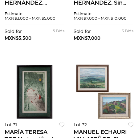
HERNÁNDEZ.
HERNÁNDEZ. Sin
Cirqueros. Firmado.
título. Firmado.
Estimate
Estimate
Grabado al
Grabado al
MXN$3,000 - MXN$5,000
MXN$7,000 - MXN$10,000
aguafuerte 6 / 20. 20
aguatinta P. A. 24 x
x 26 cm imagen / 38
32 cm imagen / 40 x
Sold for
5 Bids
Sold for
3 Bids
x 56 cm papel
47 cm papel
MXN$5,500
MXN$7,000
Lot 31
Lot 32
MARÍA TERESA
MANUEL ECHAURI