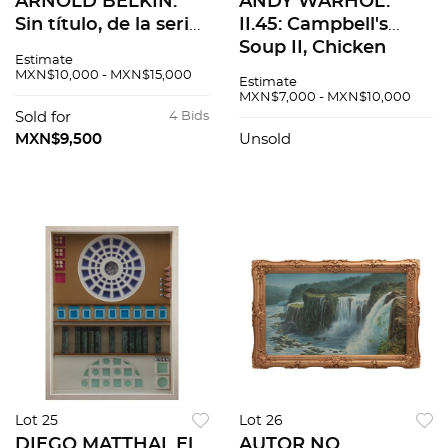
ARNOLD BELKIN.
ANDY WARHOL.
Sin título, de la serie
II.45: Campbell's
Cantar de los
Soup II, Chicken
Estimate
Cantares. Firmada y
Noodle Soup. Con
MXN$10,000 - MXN$15,000
Estimate
fechada 1968. Mixta
sello. Serigrafía sin
MXN$7,000 - MXN$10,000
sobre papel. 38.5 x
número de tiraje.
Sold for
4 Bids
52.75 cm
88.9 x 58.4 cm
MXN$9,500
Unsold
medidas totales
Lot 25
Lot 26
DIEGO MATTHAI. El
AUTOR NO