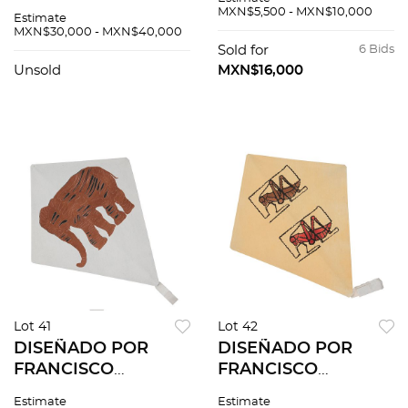
aguafuerte 5 / 15.
Oct - 1971. Tinta
MXN$5,500 - MXN$10,000
Estimate
26.5 x 19.5 cm
sobre papel. 29 x 22
MXN$30,000 - MXN$40,000
imagen / 45 x 34 cm
cm
Sold for
6 Bids
papel
Unsold
MXN$16,000
Lot 41
Lot 42
DISEÑADO POR
DISEÑADO POR
FRANCISCO
FRANCISCO
TOLEDO. Papalote.
TOLEDO. Papalote.
Estimate
Estimate