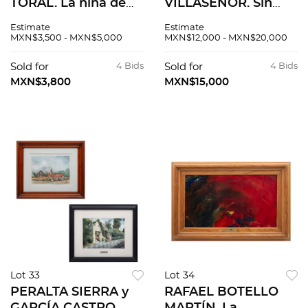
TORAL. La niña de
VILLASEÑOR. Sin
los unicornios.
título. A) Firmado B)
Estimate
Estimate
Firmado y fechado
Firmado y fechado
MXN$3,500 - MXN$5,000
MXN$12,000 - MXN$20,000
68. Grabado 19 / 100.
1994. Óleos s/tela
48 x 25 cm imagen /
s/madera. 76 x 50.5
Sold for
4 Bids
Sold for
4 Bids
50 x 29 cm papel
cm cu. Pzas: 2
MXN$3,800
MXN$15,000
Lot 33
Lot 34
PERALTA SIERRA y
RAFAEL BOTELLO