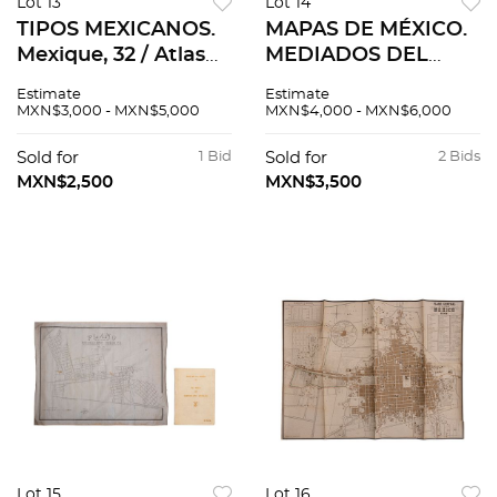
Lot 13
Lot 14
TIPOS MEXICANOS.
MAPAS DE MÉXICO.
Mexique, 32 / Atlas
MEDIADOS DEL
Pitoresque, Costume
SIGLO XIX. Aaron
Estimate
Estimate
dÁcapulco. /
Arrowsmith. Mexico.
MXN$3,000 - MXN$5,000
MXN$4,000 - MXN$6,000
Aguador / Meridana.
Edinburgh: A.
Litografías. Piezas: 6
Constable, 1823.
Sold for
1 Bid
Sold for
2 Bids
Mapa grabado. Pzs 7
MXN$2,500
MXN$3,500
Lot 15
Lot 16