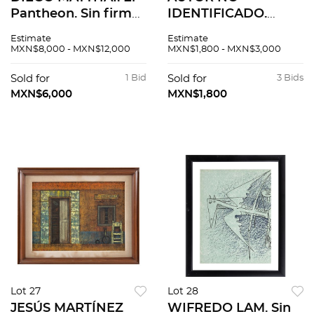
Pantheon. Sin firma.
IDENTIFICADO.
Ensamblaje sobre
Cataratas. Firmado
Estimate
Estimate
madera laqueada.
Fernández. Óleo
MXN$8,000 - MXN$12,000
MXN$1,800 - MXN$3,000
47.5 x 62 x 9.5 cm
sobre tela. 120 x 72
cm
Sold for
1 Bid
Sold for
3 Bids
MXN$6,000
MXN$1,800
Lot 27
Lot 28
JESÚS MARTÍNEZ
WIFREDO LAM. Sin