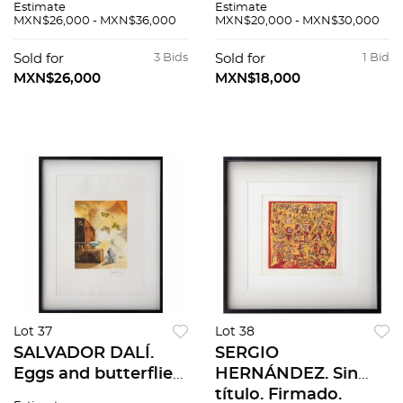
Estimate
Estimate
Firmada, Litografía
Firmada a lápiz y en
MXN$26,000 - MXN$36,000
MXN$20,000 - MXN$30,000
97 / 300. 66 x 42 cm
plancha. Litografía
medidas totales
243 / 300. 73 x 55 cm
Sold for
3 Bids
Sold for
1 Bid
medidas totales.
MXN$26,000
MXN$18,000
Lot 37
Lot 38
SALVADOR DALÍ.
SERGIO
Eggs and butterflies.
HERNÁNDEZ. Sin
Firmado. Grabado
título. Firmado.