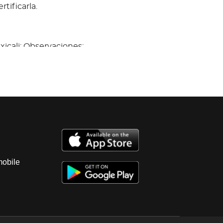
tificarla.
xicali; Observaciones:
evrolet,Aveo;Motor Suena Unidad sin
anque por lo que no se garantiza su
o, motor con fugas de aceite, transmision
teria dañada; interiores regulares,
ulares, instrumentos sin probar regulares;
golpes ligeros, llantas lisas y dañadas. falta
 baja 2026 Es Probable Se Entreguen
mentos En Copia, Es Responsabilidad Del
tificarla.
mobile