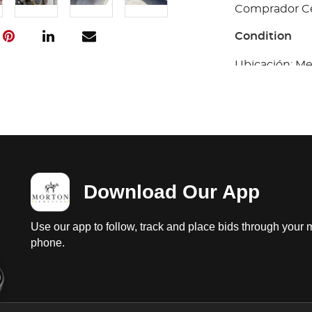
Comprador Cer
Condition
Ubicación: Me
Automóvil,Ch
prueba de arr
funcionamient
sin probar, ba
vestiduras reg
carroceria con 
tenencia 2024
Download Our App
Algunos Docu
Comprador Cer
Use our app to follow, track and place bids through your 
phone.