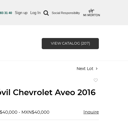
Sign up
Log In
 83 31 40
Social Responsibility
VIEW CATALOG (207)
Next Lot
Add
to
il Chevrolet Aveo 2016
favorite
Inquire
N$40,000 - MXN$40,000