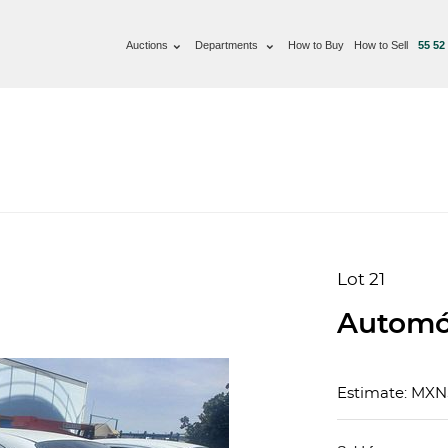
Auctions
Departments
How to Buy
How to Sell
55 52
Lot 21
Automóv
Estimate: MX