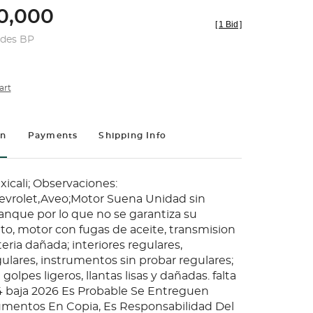
0,000
[
1 Bid
]
udes BP
art
on
Payments
Shipping Info
xicali; Observaciones:
evrolet,Aveo;Motor Suena Unidad sin
anque por lo que no se garantiza su
o, motor con fugas de aceite, transmision
teria dañada; interiores regulares,
ulares, instrumentos sin probar regulares;
golpes ligeros, llantas lisas y dañadas. falta
 baja 2026 Es Probable Se Entreguen
mentos En Copia, Es Responsabilidad Del