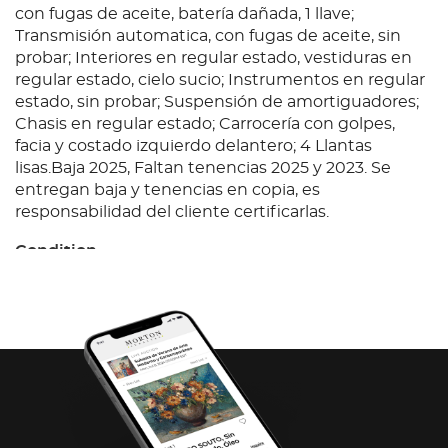
con fugas de aceite, batería dañada, 1 llave;
Transmisión automatica, con fugas de aceite, sin
probar; Interiores en regular estado, vestiduras en
regular estado, cielo sucio; Instrumentos en regular
estado, sin probar; Suspensión de amortiguadores;
Chasis en regular estado; Carrocería con golpes,
facia y costado izquierdo delantero; 4 Llantas
lisas.Baja 2025, Faltan tenencias 2025 y 2023. Se
entregan baja y tenencias en copia, es
responsabilidad del cliente certificarlas.
Condition
Ubicación: Gómez Palacio, Dgo.; Observaciones:
Unidad con prueba de arranque, motor a gasolina,
con fugas de aceite, batería dañada, 1 llave;
Transmisión automatica, con fugas de aceite, sin
probar; Interiores en regular estado, vestiduras en
regular estado, cielo sucio; Instrumentos en regular
estado, sin probar; Suspensión de amortiguadores;
Chasis en regular estado; Carrocería con golpes,