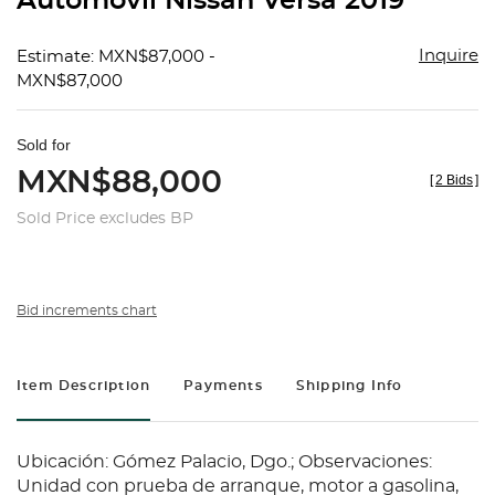
Automóvil Nissan Versa 2019
favorit
Inquire
Estimate: MXN$87,000 -
MXN$87,000
Sold for
MXN$88,000
[
2 Bids
]
Sold Price excludes BP
Bid increments chart
Item Description
Payments
Shipping Info
Ubicación: Gómez Palacio, Dgo.; Observaciones:
Unidad con prueba de arranque, motor a gasolina,