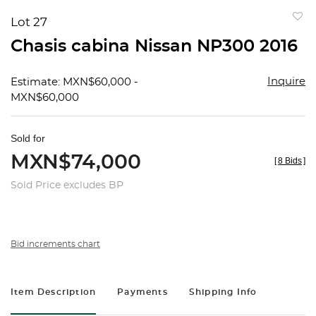
Lot 27
to
Chasis cabina Nissan NP300 2016
favorit
Inquire
Estimate: MXN$60,000 -
MXN$60,000
Sold for
MXN$74,000
[
8 Bids
]
Sold Price excludes BP
Bid increments chart
Item Description
Payments
Shipping Info