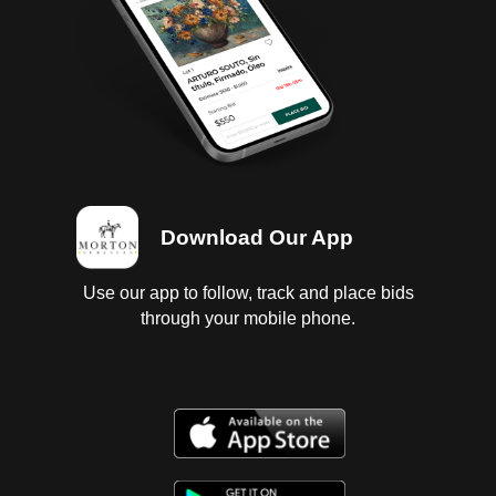
sin llave; Transmisión estándar, con fugas de aceite;
Diferencial sin probar, con fugas de aceite; Interiores
en regular estado vestiduras rotas, cielo sucio;
Instrumentos en regular estado, sin probar;
Suspensión de muelles; Chasis en regular estado;
Carrocería con corrosión, golpes ligeros; 6 Llantas
con 1/4 de vida. NÚMERO DE MOTOR NO VISIBLE.
CON REPÓRTE DE RECUPERADO SIN CARTA DE
LIBERACIÓN. Baja 2025, SIN tenencias. Se entregan
Download Our App
baja y tenencias en copia, es responsabilidad del
cliente certificarlas.
Use our app to follow, track and place bids
through your mobile phone.