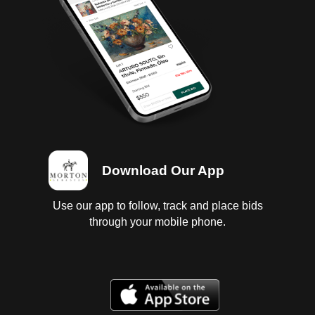
garantiza su funcionamiento, motor a gasolina, falta
tapón de aceite, con fugas de aceite, falta batería,
sin llave; Transmisión estándar, con fugas de aceite;
Diferencial sin probar, con fugas de aceite;
Interiores, vestiduras rotas; Instrumentos en regular
estado, sin probar; Suspensión de muelles; Chasis
con corrosión; Carrocería con golpes ligeros,
medallon dañado; 4 Llantas con 1/4 de vida.Baja
2023, faltan tenencias 2023 y 2022. Se entregan baja
y tenencias en copia, es responsabilidad del cliente
certificarlas.
Download Our App
Use our app to follow, track and place bids
through your mobile phone.