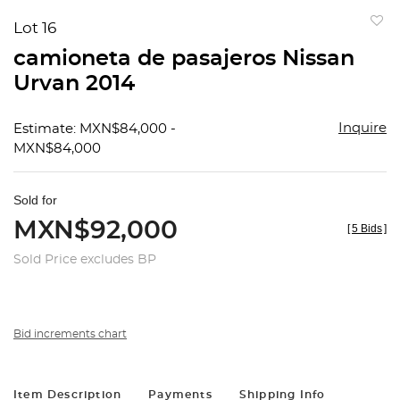
Lot 16
to
camioneta de pasajeros Nissan
favorit
Urvan 2014
Inquire
Estimate: MXN$84,000 -
MXN$84,000
Sold for
MXN$92,000
[
5 Bids
]
Sold Price excludes BP
Bid increments chart
Item Description
Payments
Shipping Info