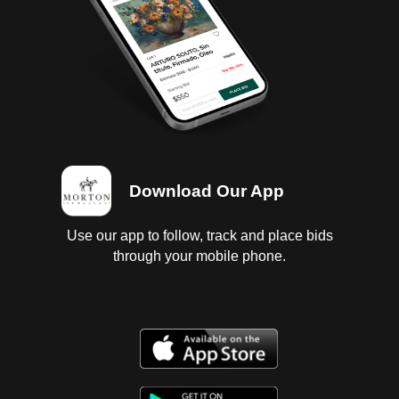
batería, 1 llave; Transmisión estandar, con fugas de
aceite, sin probar; Interiores en regular estado,
vestiduras en regular estado, cielo sucio;
Instrumentos en regular estado, sin probar;
Suspensión de amortiguadores; Chasis en regular
estado; Carrocería con golpes ligeros; 4 Llantas
lisas.Baja 2024, SIN tenencias. Se entregan baja y
tenencias en copia, es responsabilidad del cliente
certificarlas.
Download Our App
Use our app to follow, track and place bids
through your mobile phone.