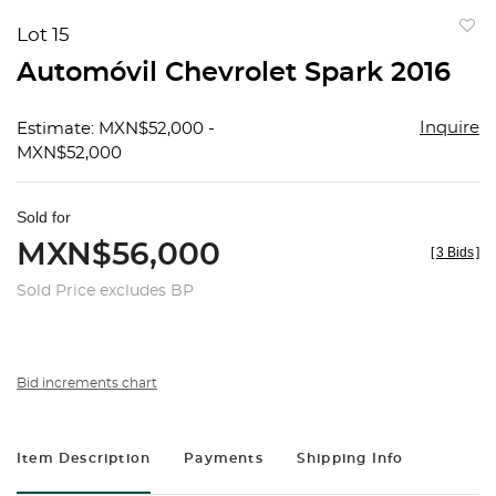
Lot 15
to
Automóvil Chevrolet Spark 2016
favorit
Inquire
Estimate: MXN$52,000 -
MXN$52,000
Sold for
MXN$56,000
[
3 Bids
]
Sold Price excludes BP
Bid increments chart
Item Description
Payments
Shipping Info