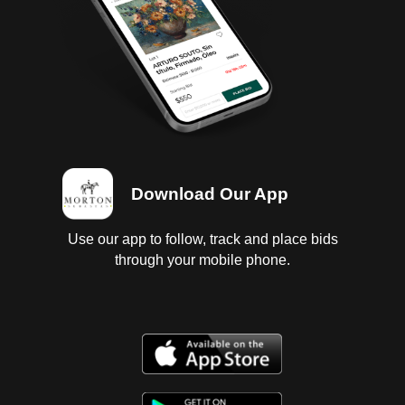
vestiduras con desgaste; Instrumentos en regular
estado con faltantes, sin probar; Suspensión de
muelles; Carrocería con golpes ligeros; 4 Llantas 1/2
de vida.Baja 2024. Se entregan baja y tenencias en
copia, es responsabilidad del cliente certificarlas.
Download Our App
Use our app to follow, track and place bids
through your mobile phone.