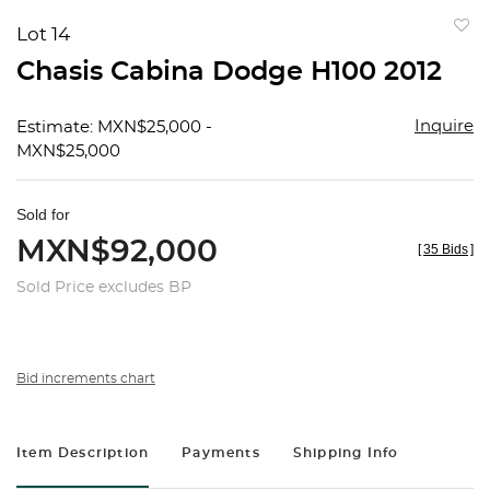
Lot 14
to
Chasis Cabina Dodge H100 2012
favorit
Inquire
Estimate: MXN$25,000 -
MXN$25,000
Sold for
MXN$92,000
[
35 Bids
]
Sold Price excludes BP
Bid increments chart
Item Description
Payments
Shipping Info