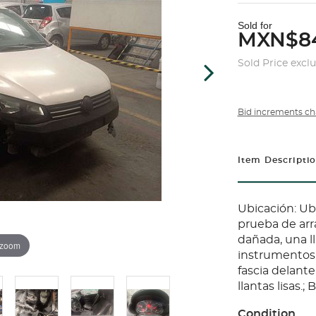
Sold for
MXN$8
Sold Price excl
Bid increments ch
Item Descripti
Ubicación: Ub
prueba de arr
dañada, una ll
 zoom
instrumentos r
fascia delante
llantas lisas.; 
Condition