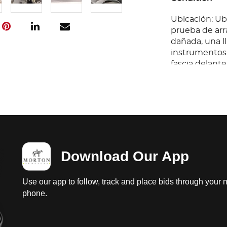
Ubicación: Ub
prueba de arr
dañada, una ll
instrumentos r
fascia delante
llantas lisas.; 
Download Our App
Use our app to follow, track and place bids through your 
phone.