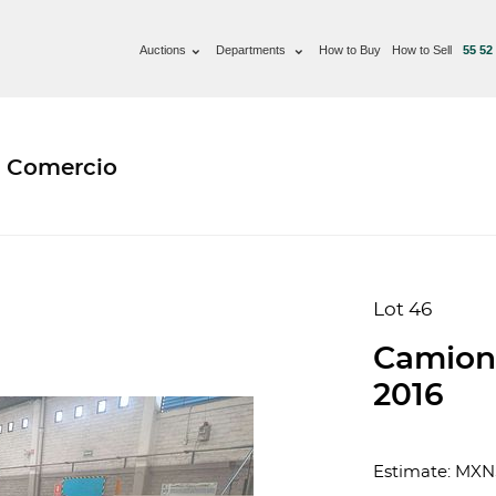
Auctions
Departments
How to Buy
How to Sell
55 52
e Comercio
Lot 46
Camion
2016
Estimate: MX