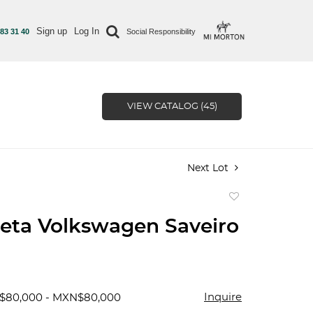
Sign up
Log In
 83 31 40
Social Responsibility
VIEW CATALOG (45)
Next Lot
Add
to
eta Volkswagen Saveiro
favorite
Inquire
N$80,000 - MXN$80,000