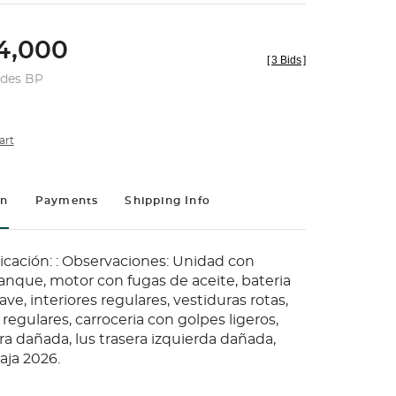
4,000
[
3 Bids
]
udes BP
art
on
Payments
Shipping Info
icación: : Observaciones: Unidad con
anque, motor con fugas de aceite, bateria
ave, interiores regulares, vestiduras rotas,
egulares, carroceria con golpes ligeros,
ra dañada, lus trasera izquierda dañada,
Baja 2026.