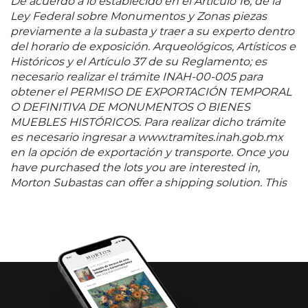
De acuerdo a lo establecido en el Artículo 16, de la
Ley Federal sobre Monumentos y Zonas piezas
previamente a la subasta y traer a su experto dentro
del horario de exposición. Arqueológicos, Artísticos e
Históricos y el Artículo 37 de su Reglamento; es
necesario realizar el trámite INAH-00-005 para
obtener el PERMISO DE EXPORTACIÓN TEMPORAL
O DEFINITIVA DE MONUMENTOS O BIENES
MUEBLES HISTÓRICOS. Para realizar dicho trámite
es necesario ingresar a www.tramites.inah.gob.mx
en la opción de exportación y transporte. Once you
have purchased the lots you are interested in,
Morton Subastas can offer a shipping solution. This
shipping company will be able to answer any
questions you may have in regards to delivery,
either before or after the auction has been
completed.