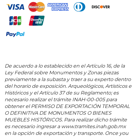
creara un comité de solidaridad para que se
promoviera, a nivel nacional y se coordinaran las
acciones de apoyo a Vietnam. Siqueiros fue el
fundador de dicho comité. No es de extrañar que,
en 1967, en la Embajada de la Unión Soviética en
México, le fuera otorgado el Premio Lenin de la Paz.
Dicho reconocimiento era entregado anualmente
por la Unión Soviética a los individuos que hubieran
contribuido a generar armonía entre los pueblos. El
premio constaba de una medalla, un diploma y mil
De acuerdo a lo establecido en el Artículo 16, de la
rubros, que decidió obsequiar a la República
Ley Federal sobre Monumentos y Zonas piezas
Democrática de Vietnam. Estas experiencias que
previamente a la subasta y traer a su experto dentro
eligió voluntariamente lo acercaron al dolor humano
del horario de exposición. Arqueológicos, Artísticos e
en su máxima expresión, y a la vez lo ayudaron a
Históricos y el Artículo 37 de su Reglamento; es
desarrollar una gran sensibilidad artística. En este
necesario realizar el trámite INAH-00-005 para
contexto fue realizada la pieza “Juicio Final”, una
obtener el PERMISO DE EXPORTACIÓN TEMPORAL
obra en la que Siqueiros refleja el fin de los tiempos;
O DEFINITIVA DE MONUMENTOS O BIENES
donde por fin se decidirá el destino final que cada
MUEBLES HISTÓRICOS. Para realizar dicho trámite
individuo construyó para sí. Fuente consultada:
es necesario ingresar a www.tramites.inah.gob.mx
MEJÍA GONZÁLEZ, Adolfo.
México y la Unión
en la opción de exportación y transporte. Once you