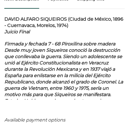
DAVID ALFARO SIQUEIROS (Ciudad de México, 1896
- Cuernavaca, Morelos, 1974)
Juicio Final
Firmada y fechada 7 - 68 Piroxilina sobre madera
Desde muy joven Siqueiros conoció la destrucción
que conllevaba la guerra. Siendo un adolescente se
unió al Ejército Constitucionalista en Veracruz
durante la Revolución Mexicana y en 1937 viajó a
España para enlistarse en la milicia del Ejército
Republicano, donde alcanzó el grado de Coronel. La
guerra de Vietnam, entre 1960 y 1975, sería un
motivo más para que Siqueiros se manifestara.
Estados Unidos con el apoyo de otras naciones
quería impedir la unificación de Vietnam bajo un
gobierno comunista. El Partido Comunista Mexicano
y el Partido Popular Socialista de México organizaron
Available payment options
grandes manifestaciones demandando que se