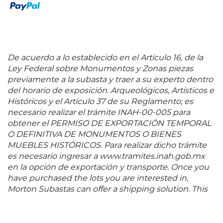
De acuerdo a lo establecido en el Artículo 16, de la
Ley Federal sobre Monumentos y Zonas piezas
previamente a la subasta y traer a su experto dentro
del horario de exposición. Arqueológicos, Artísticos e
Históricos y el Artículo 37 de su Reglamento; es
necesario realizar el trámite INAH-00-005 para
obtener el PERMISO DE EXPORTACIÓN TEMPORAL
O DEFINITIVA DE MONUMENTOS O BIENES
MUEBLES HISTÓRICOS. Para realizar dicho trámite
es necesario ingresar a www.tramites.inah.gob.mx
en la opción de exportación y transporte. Once you
have purchased the lots you are interested in,
Morton Subastas can offer a shipping solution. This
shipping company will be able to answer any
questions you may have in regards to delivery,
either before or after the auction has been