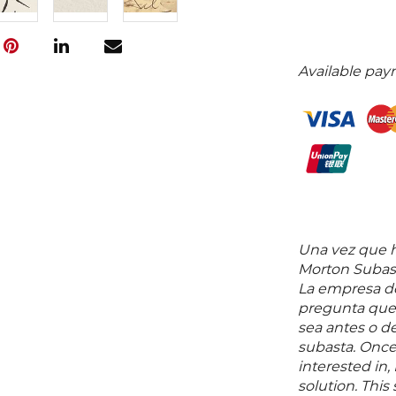
Available pay
Una vez que ha
Morton Subast
La empresa de
pregunta que 
sea antes o d
subasta. Once
interested in,
solution. Thi