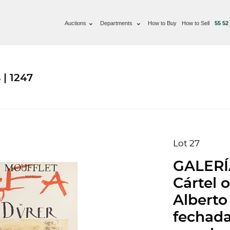
Auctions
Departments
How to Buy
How to Sell
55 52
 | 1247
Lot 27
GALERÍ
Cártel 
Alberto
fechada