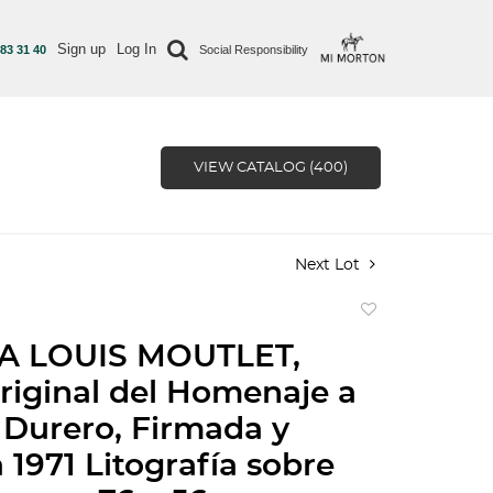
Sign up
Log In
 83 31 40
Social Responsibility
VIEW CATALOG (400)
Next Lot
Add
to
A LOUIS MOUTLET,
favorite
original del Homenaje a
 Durero, Firmada y
 1971 Litografía sobre