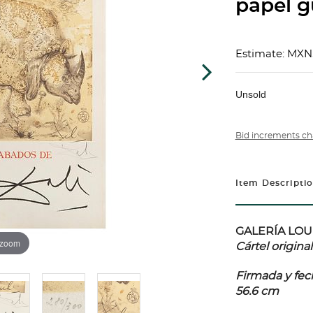
papel gu
Estimate: MXN
Unsold
Bid increments ch
Item Descripti
GALERÍA LOU
 zoom
Cártel origin
Firmada y fech
56.6 cm