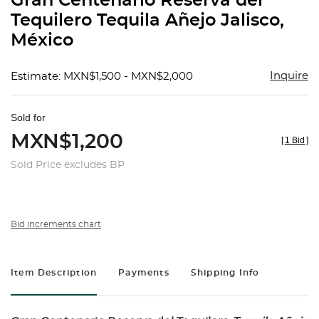
Gran Centenario Reserva del
favorit
Tequilero Tequila Añejo Jalisco,
México
Inquire
Estimate: MXN$1,500 - MXN$2,000
Sold for
MXN$1,200
[
1 Bid
]
Sold Price excludes BP
Bid increments chart
Item Description
Payments
Shipping Info