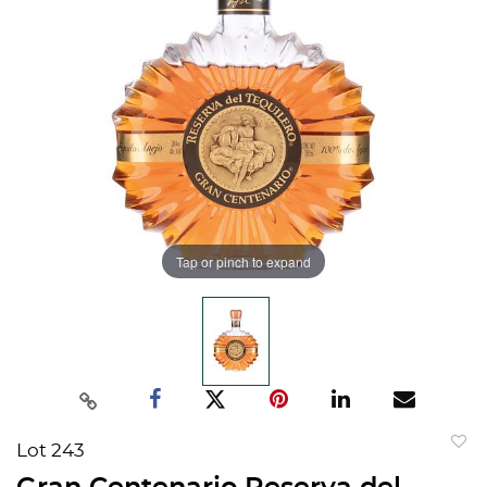
Tap or pinch to expand
Lot 243
to