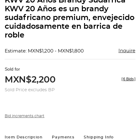
KWV 20 Años Brandy Sudáfrica
favorit
KWV 20 Años es un brandy
sudafricano premium, envejecido
cuidadosamente en barrica de
roble
Inquire
Estimate: MXN$1,200 - MXN$1,800
Sold for
MXN$2,200
[
6 Bids
]
Sold Price excludes BP
Bid increments chart
Item Description
Payments
Shipping Info