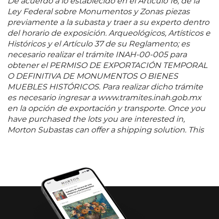
De acuerdo a lo establecido en el Artículo 16, de la
Ley Federal sobre Monumentos y Zonas piezas
previamente a la subasta y traer a su experto dentro
del horario de exposición. Arqueológicos, Artísticos e
Históricos y el Artículo 37 de su Reglamento; es
necesario realizar el trámite INAH-00-005 para
obtener el PERMISO DE EXPORTACIÓN TEMPORAL
O DEFINITIVA DE MONUMENTOS O BIENES
MUEBLES HISTÓRICOS. Para realizar dicho trámite
es necesario ingresar a www.tramites.inah.gob.mx
en la opción de exportación y transporte. Once you
have purchased the lots you are interested in,
Morton Subastas can offer a shipping solution. This
shipping company will be able to answer any
questions you may have in regards to delivery,
either before or after the auction has been
completed.