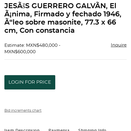
to
JESÃšS GUERRERO GALVÃN, El
favorit
Ã¡nima, Firmado y fechado 1946,
Ã“leo sobre masonite, 77.3 x 66
cm, Con constancia
Inquire
Estimate: MXN$480,000 -
MXN$600,000
LOGIN FOR PRICE
Bid increments chart
Item Description
Payments
Shipping Info