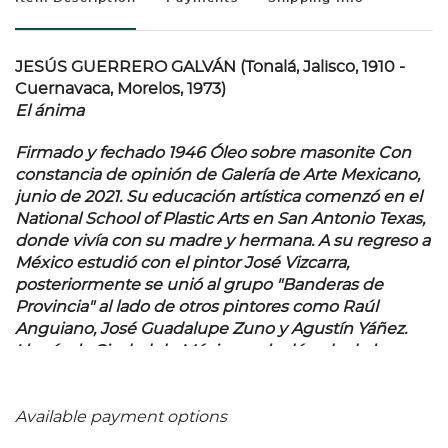
JESÚS GUERRERO GALVÁN (Tonalá, Jalisco, 1910 -
Cuernavaca, Morelos, 1973)
El ánima
Firmado y fechado 1946 Óleo sobre masonite Con
constancia de opinión de Galería de Arte Mexicano,
junio de 2021. Su educación artística comenzó en el
National School of Plastic Arts en San Antonio Texas,
donde vivía con su madre y hermana. A su regreso a
México estudió con el pintor José Vizcarra,
posteriormente se unió al grupo "Banderas de
Provincia" al lado de otros pintores como Raúl
Anguiano, José Guadalupe Zuno y Agustín Yáñez.
Llegó a la Ciudad de México en la década de los
treinta donde mantuvo contacto con los
representantes de la escuela revolucionaria
nacionalista. En 1942 fue invitado como artista
Available payment options
residente por la University of New Mexico en