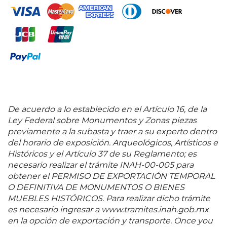
Alburquerque, ahí realizó un fresco titulado "The
Union of the Americans Associated for Freedom". En
1977 se rindió homenaje al pintor por ser un maestro
de esta corriente artística en el Museo de Arte
Moderno de la Ciudad de México. De las
exposiciones en las que participó destacan "Golden
Gate" en San Francisco, California, "Twenty Centuries
of Mexican Art en el Museo de Arte Moderno de
Nueva York y "Modern Mexican Painters" en el
Instituto de Arte Moderno de Boston y en México
De acuerdo a lo establecido en el Artículo 16, de la
tuvo su primera exposición en la Galería de Arte
Ley Federal sobre Monumentos y Zonas piezas
Mexicano. Fuentes consultadas: TOVAR DE TERESA,
previamente a la subasta y traer a su experto dentro
Guillermo.
Repertorio de artistas en México.
Tomo II.
del horario de exposición. Arqueológicos, Artísticos e
México. Grupo Financiero Bancomer, 1996, pág. 120 y
Históricos y el Artículo 37 de su Reglamento; es
sitio oficial de la Colección Blaisten
necesario realizar el trámite INAH-00-005 para
www.museoblaisten.com 77.3 x 66 cm
obtener el PERMISO DE EXPORTACIÓN TEMPORAL
O DEFINITIVA DE MONUMENTOS O BIENES
MUEBLES HISTÓRICOS. Para realizar dicho trámite
es necesario ingresar a www.tramites.inah.gob.mx
en la opción de exportación y transporte. Once you