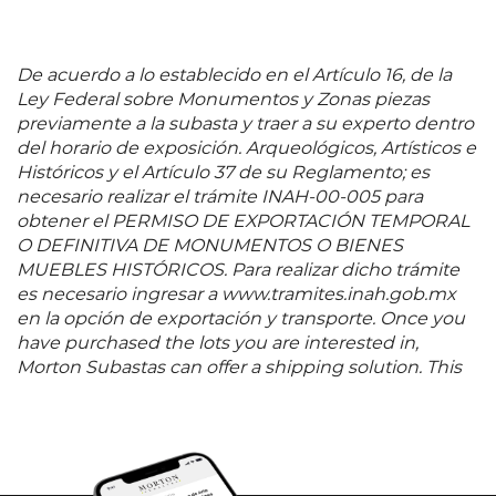
De acuerdo a lo establecido en el Artículo 16, de la
Ley Federal sobre Monumentos y Zonas piezas
previamente a la subasta y traer a su experto dentro
del horario de exposición. Arqueológicos, Artísticos e
Históricos y el Artículo 37 de su Reglamento; es
necesario realizar el trámite INAH-00-005 para
obtener el PERMISO DE EXPORTACIÓN TEMPORAL
O DEFINITIVA DE MONUMENTOS O BIENES
MUEBLES HISTÓRICOS. Para realizar dicho trámite
es necesario ingresar a www.tramites.inah.gob.mx
en la opción de exportación y transporte. Once you
have purchased the lots you are interested in,
Morton Subastas can offer a shipping solution. This
shipping company will be able to answer any
questions you may have in regards to delivery,
either before or after the auction has been
completed.