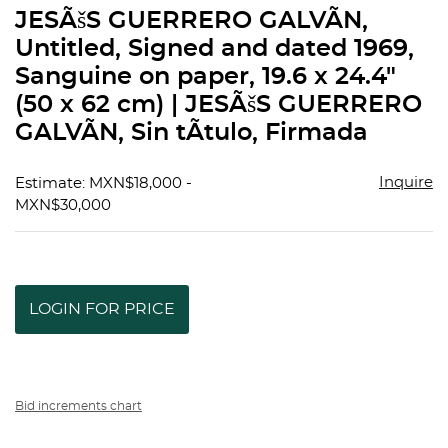
to
JESÃšS GUERRERO GALVÃN,
favorit
Untitled, Signed and dated 1969,
Sanguine on paper, 19.6 x 24.4"
(50 x 62 cm) | JESÃšS GUERRERO
GALVÃN, Sin tÃ­tulo, Firmada
Inquire
Estimate: MXN$18,000 -
MXN$30,000
LOGIN FOR PRICE
Bid increments chart