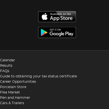
en nuestro país, participó con el cuadro “La joven
madre” en la Exposición de la Academia de San
Carlos de 1898 y en 1899. Sus principales obras
fueron las pinturas para el Paraninfo de la
Preparatoria Juárez y la serie de retratos de
Mexicanos Ilustres como Porfirio Díaz, Salvador Díaz
Mirón y el de su mecenas Teodoro A. Dehesa.
Fuentes: Gisela Hernandez Muñoz “Joan Bernadet,
un pintor catalán en Orizaba” en El Sol de Orizaba, 9
septiembre 2009 Ivonne Moreno Uscanga, “Joan
Bernadet. Su realismo pictórico a través de la
Calendar
cotidianidad Xalapeña” en Litorale.
Results
FAQs
Guide to obtaining your tax status certificate
Career Opportunities
Porcelain Store
Flea Market
Pen and Hammer
Cars & Trailers