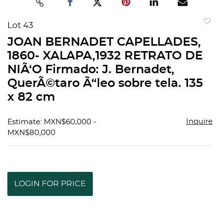
Lot 43
to
JOAN BERNADET CAPELLADES,
favorit
1860- XALAPA,1932 RETRATO DE
NIÃ‘O Firmado: J. Bernadet,
QuerÃ©taro Ã“leo sobre tela. 135
x 82 cm
Inquire
Estimate: MXN$60,000 -
MXN$80,000
LOGIN FOR PRICE