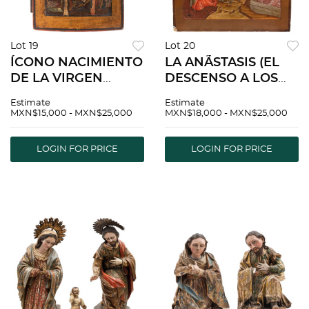
Lot 19
Lot 20
ÍCONO NACIMIENTO
LA ANÃSTASIS (EL
DE LA VIRGEN
DESCENSO A LOS
RUSIA, SIGLO XIX
INFIERNOS) RUSIA,
Estimate
Estimate
Óleo sobre tabla
SIGLO XIX Ã“leo
MXN$15,000 - MXN$25,000
MXN$18,000 - MXN$25,000
Detalles de
sobre madera 44 x
conservación. 36.5 x
42.5 cm
LOGIN FOR PRICE
LOGIN FOR PRICE
29 cm