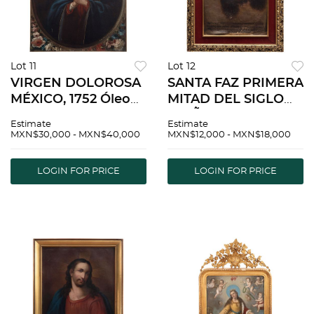
Lot 11
Lot 12
VIRGEN DOLOROSA
SANTA FAZ PRIMERA
MÉXICO, 1752 Óleo
MITAD DEL SIGLO
sobre tela Firmado y
XIX Ã“leo sobre tela.
Estimate
Estimate
fechado “Fr. Jph.
50 x 35 cm
MXN$30,000 - MXN$40,000
MXN$12,000 - MXN$18,000
Maria. d Sta. Barbara
y Zuazo, fecit 1752.
LOGIN FOR PRICE
LOGIN FOR PRICE
87.5 x 69.5