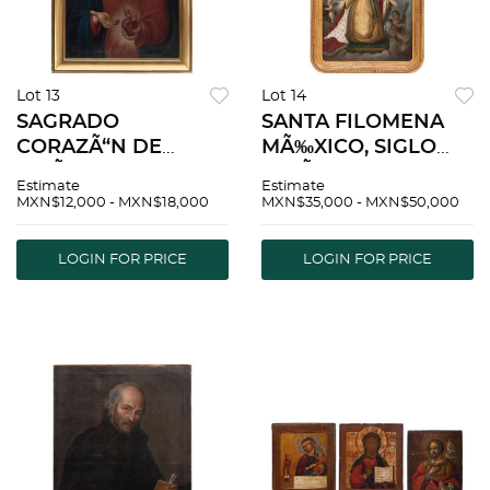
Lot 13
Lot 14
SAGRADO
SANTA FILOMENA
CORAZÃ“N DE
MÃ‰XICO, SIGLO
JESÃšS SIGLO XIX
XIX Ã“leo sobre tela
Estimate
Estimate
Ã“leo sobre tela
Detalles de
MXN$12,000 - MXN$18,000
MXN$35,000 - MXN$50,000
Detalles de
conservaciÃ³n,
conservaciÃ³n 73 x
repintes y
LOGIN FOR PRICE
LOGIN FOR PRICE
50 cm
restauraciÃ³n 101 x
74.5 cm