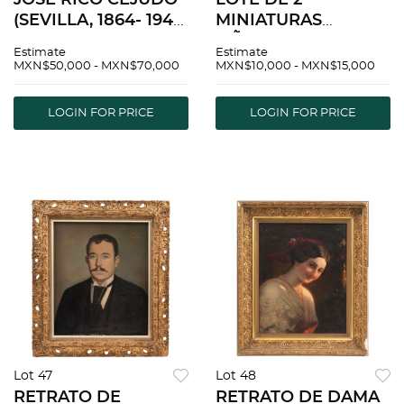
JOSÉ RICO CEJUDO
LOTE DE 2
(SEVILLA, 1864- 1943)
MINIATURAS
RETRATO DE
MÃ‰XICO, SIGLO
Estimate
Estimate
SEVILLANA Óleo
XIX 1.- FRANCISCO
MXN$50,000 - MXN$70,000
MXN$10,000 - MXN$15,000
sobre tela Firmado y
INCHAURREGUI
fechado. 69 x 47 cm
RETRATO DE DAMA.
LOGIN FOR PRICE
LOGIN FOR PRICE
2.- RETRATO DE
CABALLERO. 6.9 X
5.8 cm (Dim. MÃ¡x).
Lot 47
Lot 48
RETRATO DE
RETRATO DE DAMA