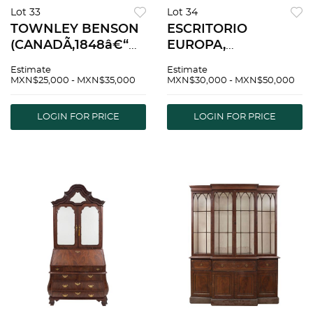
Lot 33
Lot 34
TOWNLEY BENSON
ESCRITORIO
(CANADÃ,1848â€“MÃ‰XICO,
EUROPA,
1907) PAISAJE CON
PRINCIPIOS DEL
Estimate
Estimate
RÃO Ã“leo sobre
SIGLO XX Elaborado
MXN$25,000 - MXN$35,000
MXN$30,000 - MXN$50,000
cartÃ³n Firmado y
en madera
fechado 1894. 29.5 x
enchapada y
LOGIN FOR PRICE
LOGIN FOR PRICE
44.5 cm
decorada con
mascarones. 76 x 190
x 100 cm