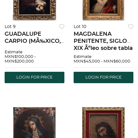
Lot 9
Lot 10
GUADALUPE
MAGDALENA
CARPIO (MÃ‰XICO,
PENITENTE, SIGLO
1828-1892) A LA
XIX Ã“leo sobre tabla
Estimate
MANERA DE
Detalles de
MXN$100,000 -
Estimate
MXN$200,000
MXN$45,000 - MXN$60,000
BARTOLOMÃ‰
conservaciÃ³n 80 x
ESTEBAN MURILLO
55 cm
VIRGEN DE BELÃ‰N
LOGIN FOR PRICE
LOGIN FOR PRICE
Ã“leo sobre tela. 94 x
69.5 cm