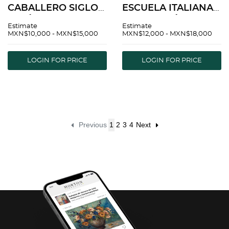
CABALLERO SIGLO
ESCUELA ITALIANA,
XIX Óleo sobre tela
SIGLO XIX Óleo
Estimate
Estimate
Firmado: G.
sobre tela Detalles
MXN$10,000 - MXN$15,000
MXN$12,000 - MXN$18,000
Giovannetti Detalles
de conservación y
de conservación 60 x
repintes 63 x 50 cm
LOGIN FOR PRICE
LOGIN FOR PRICE
49.5 cm
Previous
1
2
3
4
Next