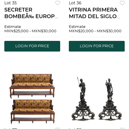
Lot 35
Lot 36
SECRETER
VITRINA PRIMERA
BOMBEÃ‰ EUROPA,
MITAD DEL SIGLO
PRINCIPIOS DEL
XX Elaborada en
Estimate
Estimate
SIGLO XX Talla en
madera tallada con
MXN$25,000 - MXN$30,000
MXN$20,000 - MXN$30,000
madera decorada
elementos
con elementos
orgÃ¡nicos y
LOGIN FOR PRICE
LOGIN FOR PRICE
vegetales. 222 x 130 x
molduras. 263 x 200
53 cm
x 44 cm