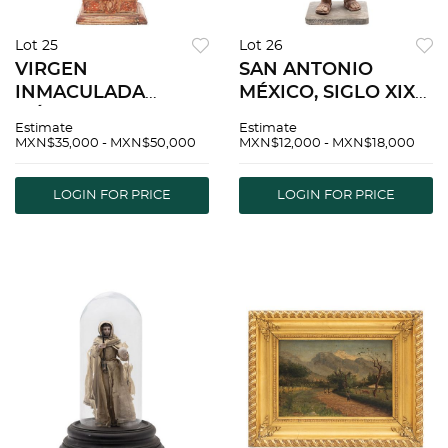
Lot 25
Lot 26
VIRGEN
SAN ANTONIO
INMACULADA
MÉXICO, SIGLO XIX
MÉXICO, FINALES
Talla en madera
Estimate
Estimate
DEL SIGLO XVIII
policromada
MXN$35,000 - MXN$50,000
MXN$12,000 - MXN$18,000
Talla en madera
Detalles de
dorada, estofada y
conservación.
LOGIN FOR PRICE
LOGIN FOR PRICE
policromada. 70 cm
Faltantes 45 cm de
de alto
alto