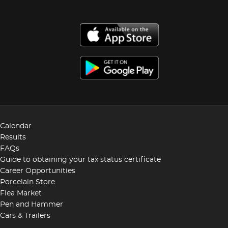
torturado con flechas y Santa Catalina de Alejandría
fue decapitada de la misma forma que Santa
Filomena. Fuente: Museo Colonial. Colecciones,
pieza del mes. Ministerio de Cultura de Colombia.
Consultado el 29 de noviembre de 2022
Calendar
Results
FAQs
Guide to obtaining your tax status certificate
Career Opportunities
Porcelain Store
Flea Market
Pen and Hammer
Cars & Trailers