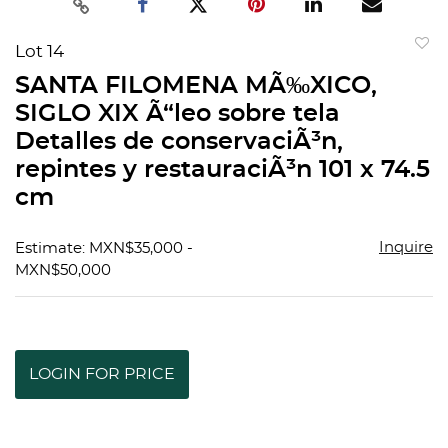
Lot 14
to
SANTA FILOMENA MÃ‰XICO,
favorit
SIGLO XIX Ã“leo sobre tela
Detalles de conservaciÃ³n,
repintes y restauraciÃ³n 101 x 74.5
cm
Inquire
Estimate: MXN$35,000 -
MXN$50,000
LOGIN FOR PRICE