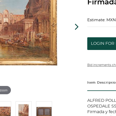
Firmada
Estimate: MXN
LOGIN FOR 
Bid increments ch
Item Descripti
 zoom
ALFRED POLLE
OSPEDALE SS.
Firmada y fech