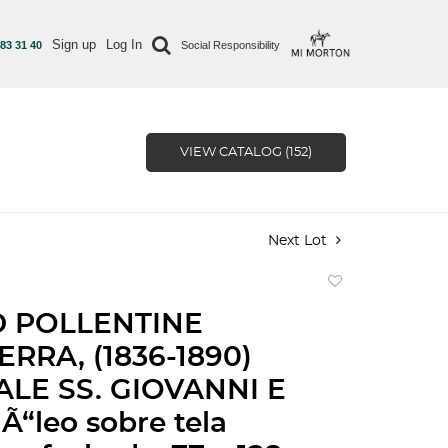
Sign up
Log In
 83 31 40
Social Responsibility
VIEW CATALOG (152)
Next Lot
Add
to
 POLLENTINE
favorite
RRA, (1836-1890)
LE SS. GIOVANNI E
“leo sobre tela