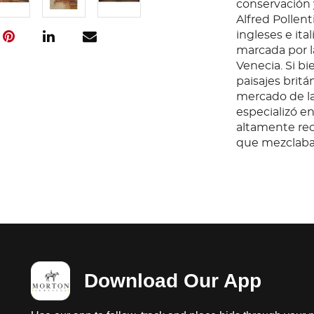
conservación 
Alfred Pollent
ingleses e ita
marcada por la
Venecia. Si b
paisajes britá
mercado de la
especializó en 
altamente rec
que mezclaban
movimiento pa
ciudad. Estos
impresionista
paleta comple
pinceladas tan
los edificios F
XI, pág. 173-17
Download Our App