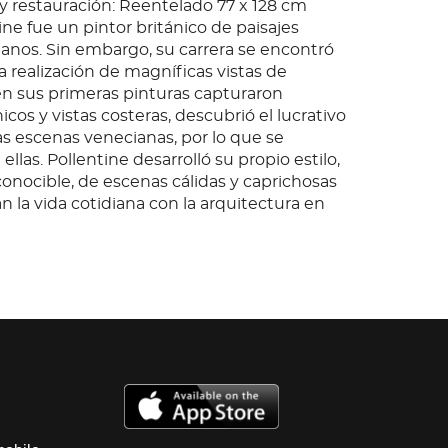
y restauración: Reentelado 77 x 128 cm
ine fue un pintor británico de paisajes
lianos. Sin embargo, su carrera se encontró
 realización de magníficas vistas de
ien sus primeras pinturas capturaron
nicos y vistas costeras, descubrió el lucrativo
s escenas venecianas, por lo que se
ellas. Pollentine desarrolló su propio estilo,
onocible, de escenas cálidas y caprichosas
 la vida cotidiana con la arquitectura en
ra capturar el romance completo de la
 los pintó en un estilo vagamente
 rico en color y asimismo pintó con una
ja y vigorosamente en un remolino de
to las figuras y el agua, como los barcos y
uente: E. Benezit Dictionary of Artists, vol.
4