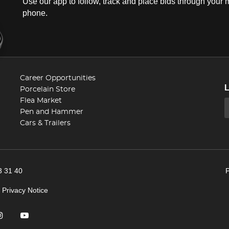
Use our app to follow, track and place bids through your 
phone.
Career Opportunities
Porcelain Store
Flea Market
Pen and Hammer
Cars & Trailers
3 31 40
|
Privacy Notice