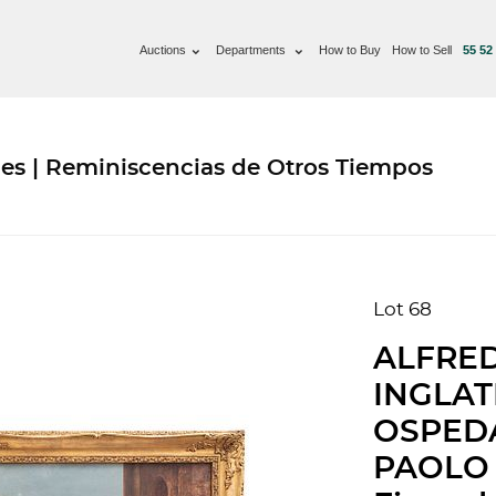
Auctions
Departments
How to Buy
How to Sell
55 52
es | Reminiscencias de Otros Tiempos
Lot 68
ALFRED
INGLATE
OSPEDA
PAOLO Ã