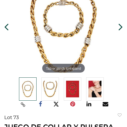
Tap or pinch to expand
Lot 73
to