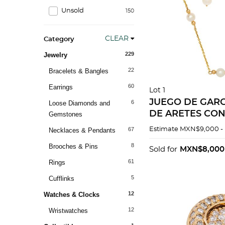
Unsold
150
CLEAR
Category
229
Jewelry
22
Bracelets & Bangles
60
Earrings
Lot 1
JUEGO DE GARG
6
Loose Diamonds and
DE ARETES CON
Gemstones
ORO AMARILLO D
67
Estimate
MXN$9,000 -
Necklaces & Pendants
cultivadas semie
8
Brooches & Pins
blanco y crema:
Sold for
MXN$8,000
61
Rings
5
Cufflinks
12
Watches & Clocks
12
Wristwatches