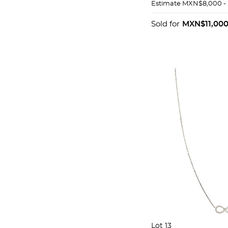
BLANCO DE 14K. 
Estimate
MXN$8,000 -
redondo ~0.72 c
corte brillante ~
Sold for
MXN$11,00
Lot 13