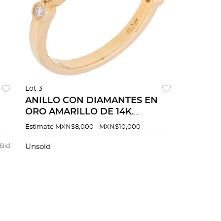
Lot 3
ANILLO CON DIAMANTES EN
ORO AMARILLO DE 14K.
s
Diamantes corte brillante ~0.20
Estimate
MXN$8,000 - MXN$10,000
ct. Peso: 2.3 g. Talla: 6 ¾
 Bid
Unsold