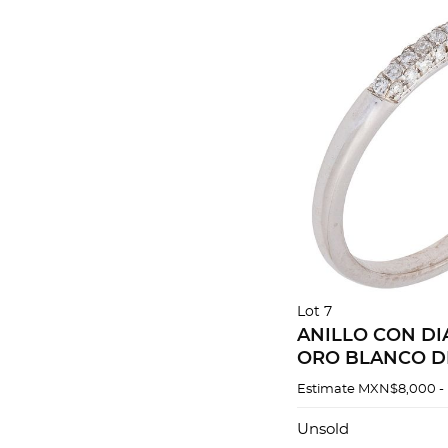
Lot 7
ANILLO CON D
ORO BLANCO DE
Diamantes corte 
Estimate
MXN$8,000 -
ct. Peso: 2.0 g. T
Unsold