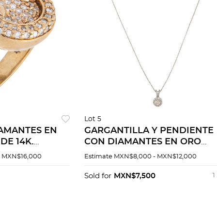
Lot 5
IAMANTES EN
GARGANTILLA Y PENDIENTE
DE 14K.
CON DIAMANTES EN ORO
brillante ~0.45
BLANCO DE 14K. Diamantes
- MXN$16,000
Estimate
MXN$8,000 - MXN$12,000
lla: 8
corte brillante y 8x8 ~0.15 ct.
Peso: 2.1 g
Sold for
MXN$7,500
1