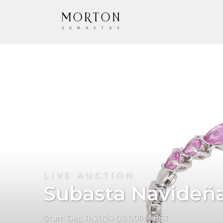
LIVE AUCTION
Subasta Navideña 
Start: Dec 11, 2024 06:00PM EST