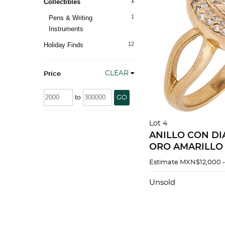
1
Collectibles
1
Pens & Writing
Instruments
12
Holiday Finds
CLEAR
Price
to
GO
Lot 4
ANILLO CON D
ORO AMARILLO 
Diamantes corte 
Estimate
MXN$12,000 
ct. Peso: 7.5 g. Ta
Unsold