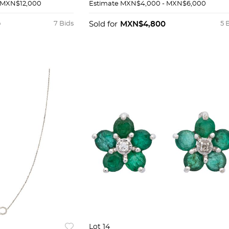
Zafiros corte
Zafiros corte redondo ~0.30 c
 MXN$12,000
Estimate
MXN$4,000 - MXN$6,000
t y diamantes
Peso: 1.0 g. Talla: 6 ½
0.40 ct
0
7 Bids
Sold for
MXN$4,800
5 
Lot 14