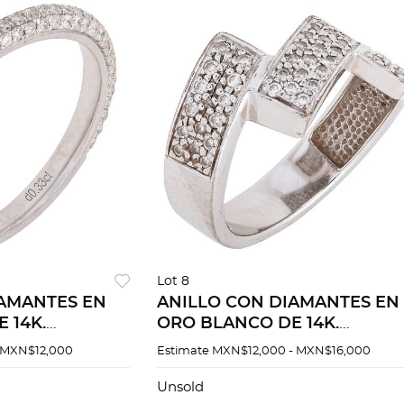
Lot 8
IAMANTES EN
ANILLO CON DIAMANTES EN
 14K.
ORO BLANCO DE 14K.
brillante ~0.33
Diamantes corte brillante ~0
 MXN$12,000
Estimate
MXN$12,000 - MXN$16,000
alla: 6 ¾
ct. Peso: 7.0 g. Talla: 7 ½
Unsold