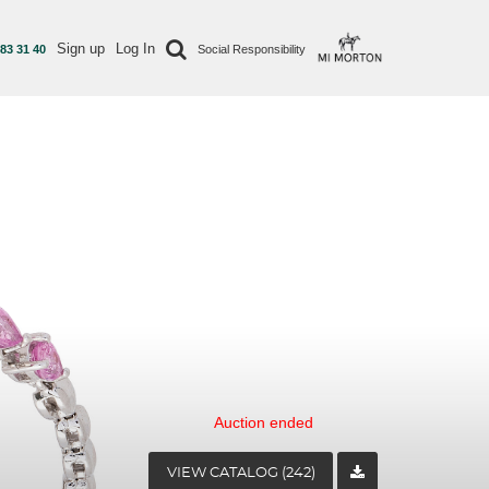
Sign up
Log In
 83 31 40
Social Responsibility
Auction ended
VIEW CATALOG (242)