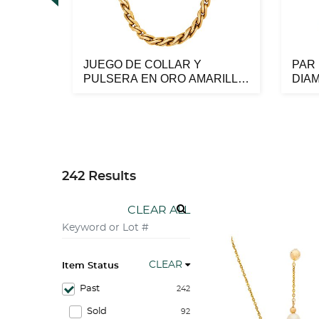
JUEGO DE COLLAR Y
PAR
PULSERA EN ORO AMARILLO
DIA
a...
Y BLANCO DE 1...
BLAN
242 Results
CLEAR ALL
CLEAR
Item Status
Past
242
Sold
92