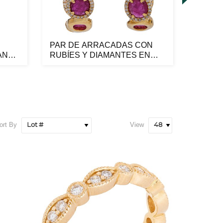
PAR DE ARRACADAS CON
GARGA
ANCO
RUBÍES Y DIAMANTES EN
DIAMA
ORO AMARILLO...
14K CO
ort By
View