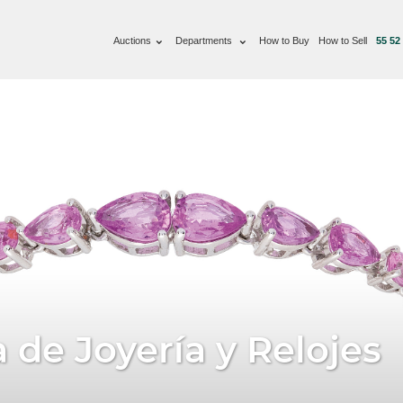
Auctions
Departments
How to Buy
How to Sell
55 52
de Joyería y Relojes