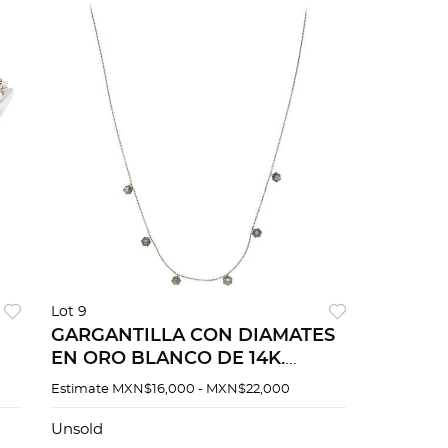
Lot 9
GARGANTILLA CON DIAMATES
EN ORO BLANCO DE 14K.
.40
Diamantes corte hexagonal
Estimate
MXN$16,000 - MXN$22,000
~2.0 ct. Peso: 1.8 g
Unsold