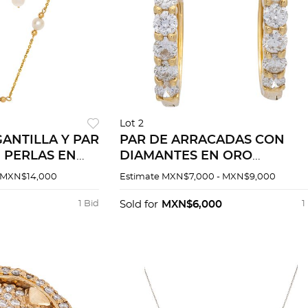
Lot 2
ANTILLA Y PAR
PAR DE ARRACADAS CON
 PERLAS EN
DIAMANTES EN ORO
E 14K. Perlas
AMARILLO DE 14K. Diamante
 MXN$14,000
Estimate
MXN$7,000 - MXN$9,000
sféricas color
corte brillante ~0.35 ct
 6.0 mm
1 Bid
Sold for
MXN$6,000
1