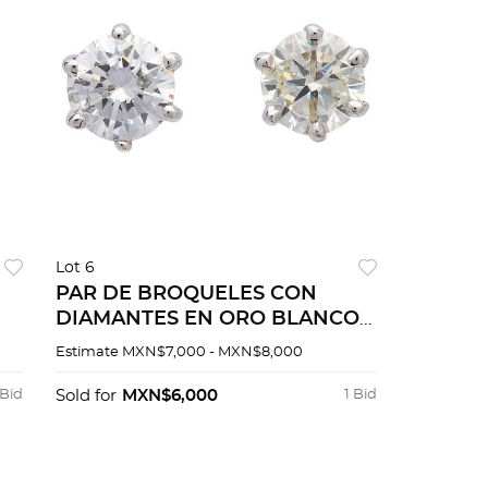
Lot 6
PAR DE BROQUELES CON
DIAMANTES EN ORO BLANCO
DE 14K. 2 Diamantes corte
Estimate
MXN$7,000 - MXN$8,000
brillante ~0.40 ct Claridad: I2-I3
Color: K-L
 Bid
Sold for
MXN$6,000
1 Bid