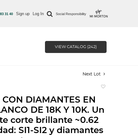
Sign up
Log In
 83 31 40
Social Responsibility
VIEW CATALOG (242)
Next Lot
Add
to
 CON DIAMANTES EN
favorite
ANCO DE 18K Y 10K. Un
e corte brillante ~0.62
dad: SI1-SI2 y diamantes