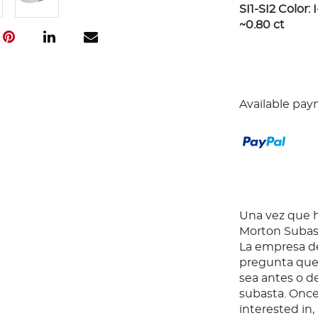
SI1-SI2 Color:
~0.80 ct
Available pay
Una vez que ha
Morton Subast
La empresa de
pregunta que 
sea antes o d
subasta. Once
interested in