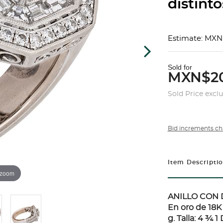
distinto
Estimate: MXN
Sold for
MXN$20
Sold Price excl
Bid increments ch
Item Descripti
 zoom
ANILLO CON 
En oro de 18K 
g. Talla: 4 ¾ 