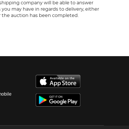
s shipping company will be able to answer
 you may have in regards to delivery, either
er the auction has been completed.
mobile