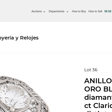
Auctions
Departments
How to Buy
How to Sell
55 52
yería y Relojes
Lot 36
ANILLO
ORO BL
diamant
ct Clari