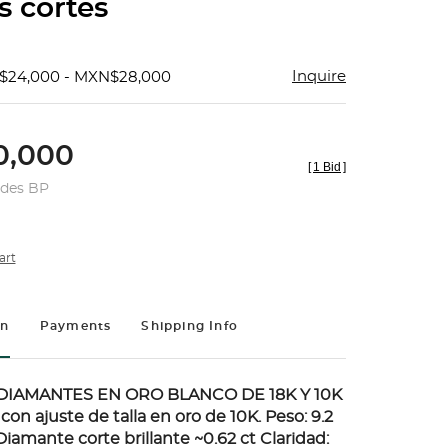
s cortes
Inquire
$24,000 - MXN$28,000
,000
[
1 Bid
]
udes BP
art
on
Payments
Shipping Info
DIAMANTES EN ORO BLANCO DE 18K Y 10K
con ajuste de talla en oro de 10K. Peso: 9.2
1 Diamante corte brillante ~0.62 ct Claridad: