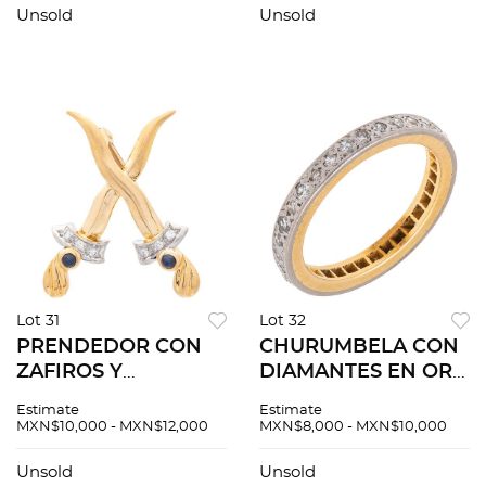
Peso: 4.5 g
brillante ~0.50 ct.
Unsold
Unsold
Peso: 5.3 g
Lot 31
Lot 32
PRENDEDOR CON
CHURUMBELA CON
ZAFIROS Y
DIAMANTES EN ORO
DIAMANTES EN ORO
AMARILLO DE 18K.
Estimate
Estimate
AMARILLO DE 18K.
Diamantes corte
MXN$10,000 - MXN$12,000
MXN$8,000 - MXN$10,000
Zafiros corte
brillante y corte 8x8
cabujón ~0.02 ct y
~0.30 ct. Peso: 2.6 g
Unsold
Unsold