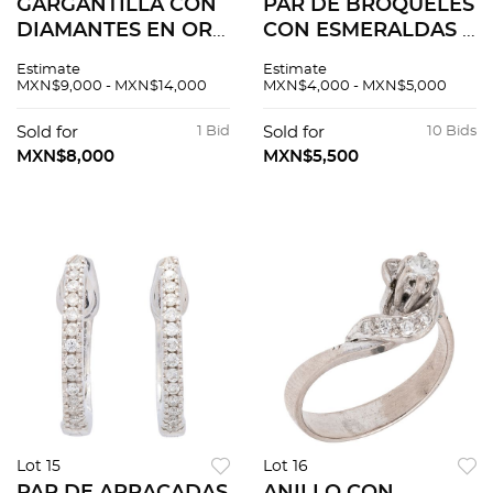
GARGANTILLA CON
PAR DE BROQUELES
DIAMANTES EN ORO
CON ESMERALDAS Y
BLANCO 14K.
DIAMANTES EN ORO
Estimate
Estimate
Diamantes corte
BLANCO DE 14K.
MXN$9,000 - MXN$14,000
MXN$4,000 - MXN$5,000
brillante ~0.19 ct.
Esmeraldas corte
Peso: 2.6 g
redondo ~0.80 ct y
Sold for
1 Bid
Sold for
10 Bids
diamantes corte 8x8
MXN$8,000
MXN$5,500
y brillante
Lot 15
Lot 16