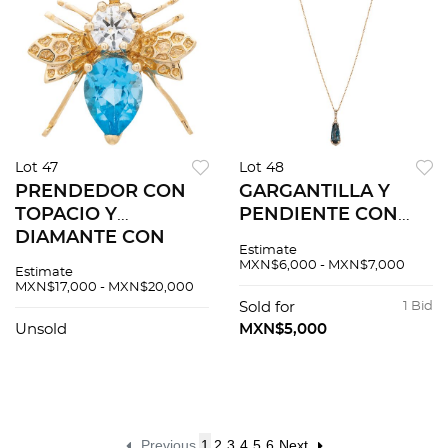
Lot 47
Lot 48
PRENDEDOR CON
GARGANTILLA Y
TOPACIO Y
PENDIENTE CON
DIAMANTE CON
TOPACIO Y
Estimate
CERTIFICADO EGL
DIAMANTES EN ORO
MXN$6,000 - MXN$7,000
Estimate
EN ORO AMARILLO
ROSA DE 14K. Un
MXN$17,000 - MXN$20,000
DE 14K.Un topacios
topacio corte pera
Sold for
1 Bid
corte pera~1.50ct y
~1.70 ct y diamantes
Unsold
MXN$5,000
un diamante corte
corte 8x8 ~0.08 ct
brillante
Previous
1
2
3
4
5
6
Next