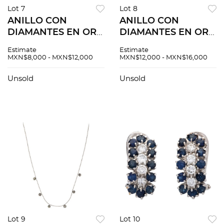
Lot 7
Lot 8
ANILLO CON
ANILLO CON
DIAMANTES EN ORO
DIAMANTES EN ORO
BLANCO DE 14K.
BLANCO DE 14K.
Estimate
Estimate
Diamantes corte
Diamantes corte
MXN$8,000 - MXN$12,000
MXN$12,000 - MXN$16,000
brillante ~0.33 ct.
brillante ~0.40 ct.
Peso: 2.0 g. Talla: 6 ¾
Peso: 7.0 g. Talla: 7 ½
Unsold
Unsold
Lot 9
Lot 10