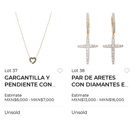
Lot 37
Lot 38
GARGANTILLA Y
PAR DE ARETES
PENDIENTE CON
CON DIAMANTES EN
ZAFIROS Y
ORO AMARILLO DE
Estimate
Estimate
DIAMANTE EN ORO
14K. Diamantes
MXN$6,000 - MXN$7,000
MXN$13,000 - MXN$16,000
AMARILLO DE 14K.
corte brillante ~0.30
Zafiros corte
ct. Peso: 2.1 g
Unsold
Unsold
redondo ~0.40 ct y
un diamante corte
brillante