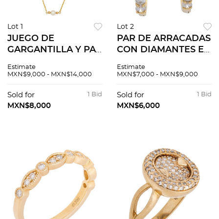
Lot 1
Lot 2
JUEGO DE
PAR DE ARRACADAS
GARGANTILLA Y PAR
CON DIAMANTES EN
DE ARETES CON
ORO AMARILLO DE
Estimate
Estimate
PERLAS EN ORO
14K. Diamantes
MXN$9,000 - MXN$14,000
MXN$7,000 - MXN$9,000
AMARILLO DE 14K.
corte brillante ~0.35
Perlas cultivadas
ct
Sold for
1 Bid
Sold for
1 Bid
semiesféricas color
MXN$8,000
MXN$6,000
blanco y crema: 6.0
mm