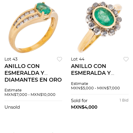
Lot 43
Lot 44
ANILLO CON
ANILLO CON
ESMERALDA Y
ESMERALDA Y
DIAMANTES EN ORO
DIAMANTES EN ORO
Estimate
AMARILLO DE 14K.
AMARILLO DE 18K.
MXN$5,000 - MXN$7,000
Estimate
Una esmeralda corte
Una esmeralda corte
MXN$7,000 - MXN$10,000
oval ~0.50 ct y
oval ~0.80 ct y
Sold for
1 Bid
diamantes corte
diamantes corte
Unsold
MXN$4,000
brillante ~0.25 ct
media rosa
holandesa