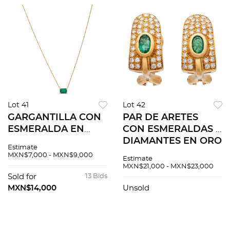
Lot 41
Lot 42
GARGANTILLA CON
PAR DE ARETES
ESMERALDA EN
CON ESMERALDAS Y
ORO AMARILLO 14K.
DIAMANTES EN ORO
Estimate
Una esmeralda corte
AMARILLO DE 18K.
MXN$7,000 - MXN$9,000
Estimate
octagonal ~0.89 ct.
Esmeraldas corte
MXN$21,000 - MXN$23,000
Peso: 2.1 g
oval ~0.25 ct y
Sold for
13 Bids
diamantes corte
MXN$14,000
Unsold
brillante ~0.30 ct