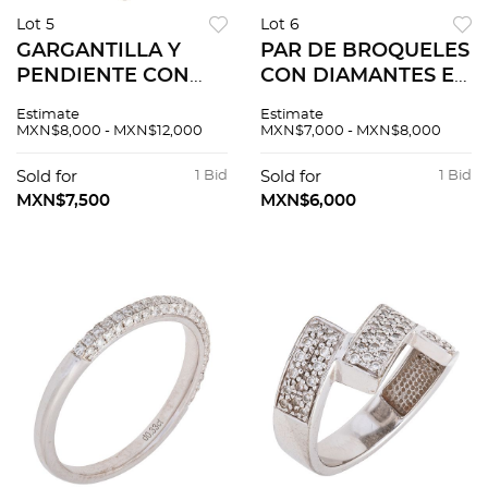
Lot 5
Lot 6
GARGANTILLA Y
PAR DE BROQUELES
PENDIENTE CON
CON DIAMANTES EN
DIAMANTES EN ORO
ORO BLANCO DE
Estimate
Estimate
BLANCO DE 14K.
14K. 2 Diamantes
MXN$8,000 - MXN$12,000
MXN$7,000 - MXN$8,000
Diamantes corte
corte brillante ~0.40
brillante y 8x8 ~0.15
ct Claridad: I2-I3
Sold for
1 Bid
Sold for
1 Bid
ct. Peso: 2.1 g
Color: K-L
MXN$7,500
MXN$6,000