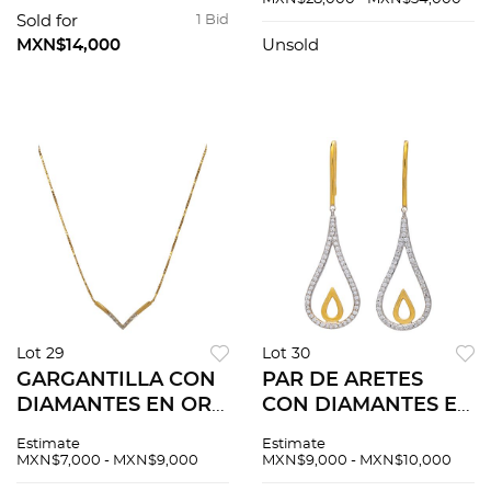
diamantes corte
Peso: 7.3 g
Sold for
1 Bid
brillante ~0.20 ct
MXN$14,000
Unsold
Lot 29
Lot 30
GARGANTILLA CON
PAR DE ARETES
DIAMANTES EN ORO
CON DIAMANTES EN
AMARILLO DE 18K.
ORO AMARILLO Y
Estimate
Estimate
Diamantes corte
BLANCO DE 18K.
MXN$7,000 - MXN$9,000
MXN$9,000 - MXN$10,000
brillante ~0.08 ct.
Diamantes corte