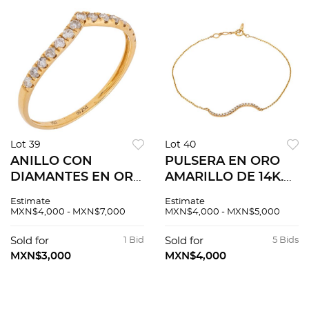
Lot 39
Lot 40
ANILLO CON
PULSERA EN ORO
DIAMANTES EN ORO
AMARILLO DE 14K.
AMARILLO DE 18K.
Diamantes corte
Estimate
Estimate
Diamantes corte
brillante ~0.10 ct.
MXN$4,000 - MXN$7,000
MXN$4,000 - MXN$5,000
brillante ~0.25 ct.
Peso: 1.2 g
Peso: 0.9 g. Talla: 7 ¼
Sold for
1 Bid
Sold for
5 Bids
MXN$3,000
MXN$4,000