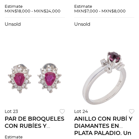
DIAMANTES EN ORO
ROSAS EN ORO
Estimate
Estimate
BLANCO 18K. Rubíes
BLANCO DE 14K.
MXN$18,000 - MXN$24,000
MXN$7,000 - MXN$8,000
corte oval ~0.50 ct y
Zafiros rosas corte
diamantes corte
redondo ~0.20 ct.
Unsold
Unsold
brillante ~0.40 ct
Peso: 2.2 g
Lot 23
Lot 24
PAR DE BROQUELES
ANILLO CON RUBÍ Y
CON RUBÍES Y
DIAMANTES EN
DIAMANTES EN ORO
PLATA PALADIO. Un
Estimate