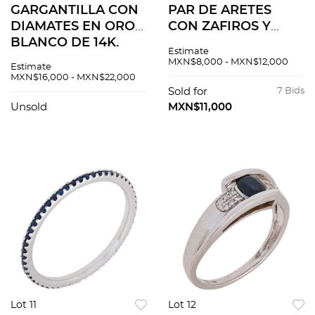
GARGANTILLA CON
PAR DE ARETES
DIAMATES EN ORO
CON ZAFIROS Y
BLANCO DE 14K.
DIAMANTES EN ORO
Estimate
Diamantes corte
BLANCO DE 14K.
MXN$8,000 - MXN$12,000
Estimate
hexagonal ~2.0 ct.
Zafiros corte
MXN$16,000 - MXN$22,000
Peso: 1.8 g
redondo ~0.72 ct y
Sold for
7 Bids
diamantes corte
Unsold
MXN$11,000
brillante ~0.40 ct
Lot 11
Lot 12