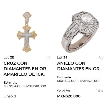
diamantes distintos
cortes
Lot 35
Lot 36
CRUZ CON
ANILLO CON
DIAMANTES EN ORO
DIAMANTES EN ORO
AMARILLO DE 10K.
BLANCO DE 18K Y
Estimate
Diamantes corte 8x8
10K. Un diamante
MXN$24,000 - MXN$28,000
Estimate
~0.50 ct. Peso: 3.0 g
corte brillante ~0.62
MXN$14,000 - MXN$18,000
ct Claridad: SI1-SI2 y
Sold for
1 Bid
diamantes distintos
Unsold
MXN$20,000
cortes