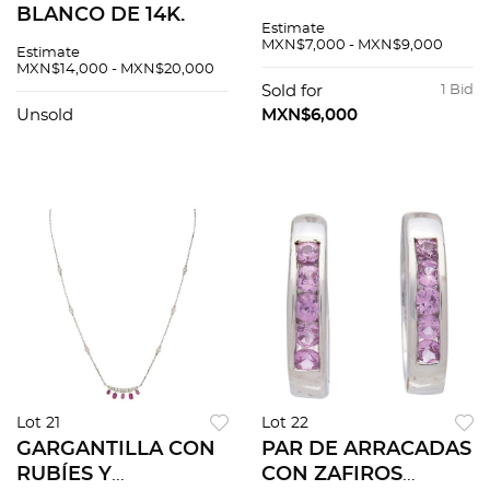
BLANCO DE 14K.
BLANCO DE 14K.
Estimate
Diamantes corte
Diamantes corte
MXN$7,000 - MXN$9,000
Estimate
brillante ~0.63 ct.
brillante ~0.12 ct.
MXN$14,000 - MXN$20,000
Peso: 2.3 g. Talla: 5 ¾
Peso: 1.5 g. Talla: 6 ¾
Sold for
1 Bid
Unsold
MXN$6,000
Lot 21
Lot 22
GARGANTILLA CON
PAR DE ARRACADAS
RUBÍES Y
CON ZAFIROS