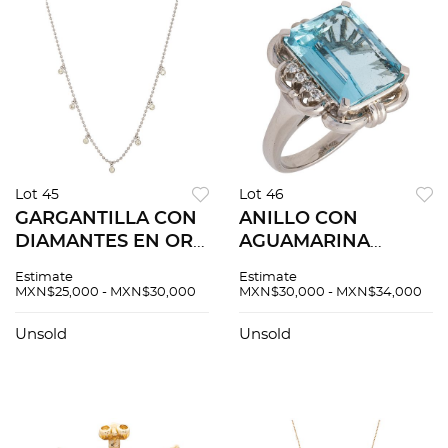
Lot 45
Lot 46
GARGANTILLA CON
ANILLO CON
DIAMANTES EN ORO
AGUAMARINA
BLANCO DE 14K.
CERTIFICADA EGL
Estimate
Estimate
Diamantes corte
USA Y DIAMANTES
MXN$25,000 - MXN$30,000
MXN$30,000 - MXN$34,000
brillante ~0.70 ct.
EN PLATINO 900.
Peso: 7.2 g
Una aguamarina
Unsold
Unsold
corte
octagonal~9.35ct y
diamantes corte
brillante