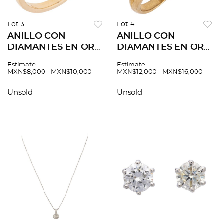
Lot 3
Lot 4
ANILLO CON
ANILLO CON
DIAMANTES EN ORO
DIAMANTES EN ORO
AMARILLO DE 14K.
AMARILLO DE 14K.
Estimate
Estimate
Diamantes corte
Diamantes corte
MXN$8,000 - MXN$10,000
MXN$12,000 - MXN$16,000
brillante ~0.20 ct.
brillante ~0.45 ct.
Peso: 2.3 g. Talla: 6 ¾
Peso: 7.5 g. Talla: 8
Unsold
Unsold