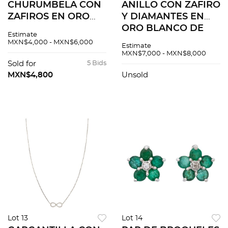
CHURUMBELA CON
ANILLO CON ZAFIRO
ZAFIROS EN ORO
Y DIAMANTES EN
BLANCO DE 14K.
ORO BLANCO DE
Estimate
Zafiros corte
14K. 1 Zafiro corte
MXN$4,000 - MXN$6,000
Estimate
redondo ~0.30 ct.
oval ~0.25 ct y
MXN$7,000 - MXN$8,000
Peso: 1.0 g. Talla: 6 ½
diamantes corte 8x8
Sold for
5 Bids
~0.05 ct
MXN$4,800
Unsold
Lot 13
Lot 14