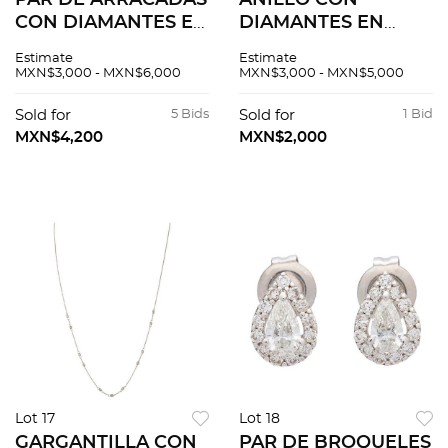
PAR DE ARRACADAS
ANILLO CON
CON DIAMANTES EN
DIAMANTES EN
ORO BLANCO DE
PLATA PALADIO.
Estimate
Estimate
14K. Diamantes
Diamantes corte
MXN$3,000 - MXN$6,000
MXN$3,000 - MXN$5,000
corte brillante ~0.06
brillante y corte 8x8
ct. Peso: 1.0 g
~0.15 ct. Peso: 2.4 g.
Sold for
5 Bids
Sold for
1 Bid
Talla: 5 ¾
MXN$4,200
MXN$2,000
Lot 17
Lot 18
GARGANTILLA CON
PAR DE BROQUELES