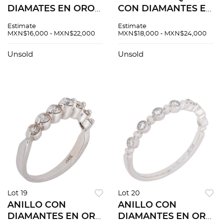
DIAMATES EN ORO
CON DIAMANTES EN
BLANCO DE 14K.
ORO BLANCO DE
Estimate
Estimate
Diamantes corte
14K. Diamantes
MXN$16,000 - MXN$22,000
MXN$18,000 - MXN$24,000
brillante ~1.0 ct.
corte pera ~0.36 ct y
Peso: 1.1 g
diamantes corte
Unsold
Unsold
brillante ~0.25 ct
Lot 19
Lot 20
ANILLO CON
ANILLO CON
DIAMANTES EN ORO
DIAMANTES EN ORO