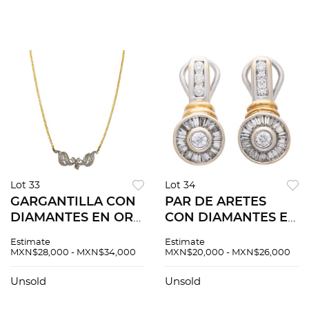
diamantes corte
brillante ~0.03 ct
Lot 33
Lot 34
GARGANTILLA CON
PAR DE ARETES
DIAMANTES EN ORO
CON DIAMANTES EN
AMARILLO Y
ORO BLANCO DE
Estimate
Estimate
BLANCO DE 14K.Un
14K. Diamantes
MXN$28,000 - MXN$34,000
MXN$20,000 - MXN$26,000
diamante corte
corte brillante y
brillante~0.27 ct
baguette trapezoide
Unsold
Unsold
Claridad: I3 y
~1.30 ct. Peso: 8.3 g