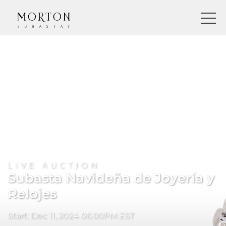
LIVE AUCTION
Subasta Navideña de Joyería y
Relojes
Start: Dec 11, 2024 06:00PM EST