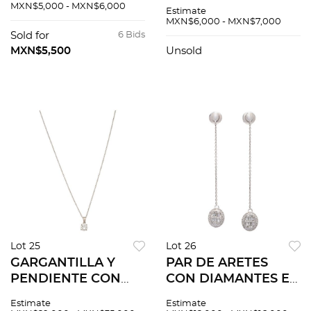
BLANCO DE 14K Y
rubí corte redondo
MXN$5,000 - MXN$6,000
Estimate
PLATINO 850. Rubíes
~0.75 ct y diamantes
MXN$6,000 - MXN$7,000
corte pera ~0.40 ct y
corte brillante ~0.08
Sold for
6 Bids
diamantes corte
ct. Peso: 3.6 g
MXN$5,500
Unsold
brillante
Lot 25
Lot 26
GARGANTILLA Y
PAR DE ARETES
PENDIENTE CON
CON DIAMANTES EN
DIAMANTE EN ORO
ORO BLANCO DE
Estimate
Estimate