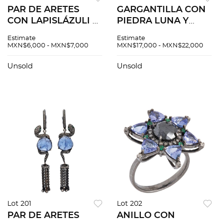
PAR DE ARETES
GARGANTILLA CON
CON LAPISLÁZULI Y
PIEDRA LUNA Y
DIAMANTES EN
DIAMANTES EN
Estimate
Estimate
PLATA. Aplicaciones
PLATA PAVONADA
MXN$6,000 - MXN$7,000
MXN$17,000 - MXN$22,000
de lapislázuli: 16.3 x
925. Piedras Luna
27.1 y 22.5 x 38.7 mm
corte oval ~9.0 ct y
Unsold
Unsold
diamantes corte 8x8
~1.10 ct
Lot 201
Lot 202
PAR DE ARETES
ANILLO CON