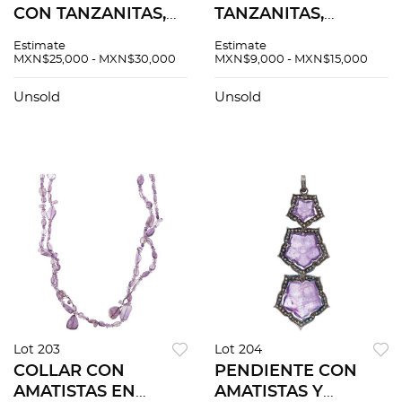
CON TANZANITAS,
TANZANITAS,
ESMERALDAS Y
ESMERALDAS Y
Estimate
Estimate
DIAMANTES EN
DIAMANTES EN
MXN$25,000 - MXN$30,000
MXN$9,000 - MXN$15,000
PLATA PAVONADA
PLATA PAVONADA
925. Tanzanitas
925. Tanzanitas corte
Unsold
Unsold
facetadas ~12.0 ct y
triángulo ~3.0 ct y un
esmeraldas corte
diamante negro ~2.0
marquise
ct
Lot 203
Lot 204
COLLAR CON
PENDIENTE CON
AMATISTAS EN
AMATISTAS Y