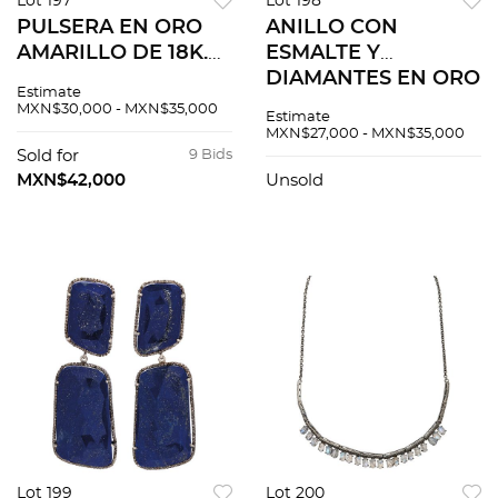
Lot 197
Lot 198
PULSERA EN ORO
ANILLO CON
AMARILLO DE 18K.
ESMALTE Y
Peso: 39.7 g
DIAMANTES EN ORO
Estimate
AMARILLO DE 18K.
MXN$30,000 - MXN$35,000
Estimate
Diamantes corte
MXN$27,000 - MXN$35,000
brillante ~1.0 ct.
Sold for
9 Bids
Peso: 18.3 g
MXN$42,000
Unsold
Lot 199
Lot 200