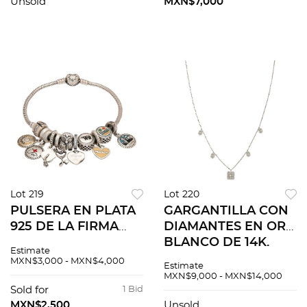
Unsold
MXN$7,000
Lot 219
Lot 220
PULSERA EN PLATA
GARGANTILLA CON
925 DE LA FIRMA
DIAMANTES EN ORO
PANDORA. 11 charms
BLANCO DE 14K.
Estimate
con resina y cristal
Diamantes corte
MXN$3,000 - MXN$4,000
Estimate
brillante y baguette
MXN$9,000 - MXN$14,000
~0.40 ct
Sold for
1 Bid
MXN$2,500
Unsold