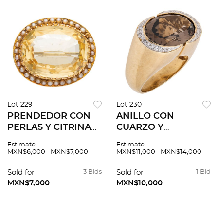
Lot 229
Lot 230
PRENDEDOR CON
ANILLO CON
PERLAS Y CITRINA
CUARZO Y
EN ORO AMARILLO
DIAMANTES EN ORO
Estimate
Estimate
DE 15K. Perlas
AMARILLO DE 8K.
MXN$6,000 - MXN$7,000
MXN$11,000 - MXN$14,000
cultivadas
Un cuarzo ahumado
semiesféricas color
corte oval ~9.0 ct y
Sold for
3 Bids
Sold for
1 Bid
crema: 1.4 - 1.7 mm y
diamantes corte 8x8
MXN$7,000
MXN$10,000
una citrina
~0.10 ct