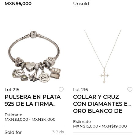
MXN$6,000
Unsold
Lot 215
Lot 216
PULSERA EN PLATA
COLLAR Y CRUZ
925 DE LA FIRMA
CON DIAMANTES EN
PANDORA. 7 charms
ORO BLANCO DE
Estimate
con aplicaciones de
14K. Diamantes
MXN$3,000 - MXN$4,000
Estimate
resina y cristal
corte brillante ~0.30
MXN$15,000 - MXN$19,000
ct
Sold for
3 Bids