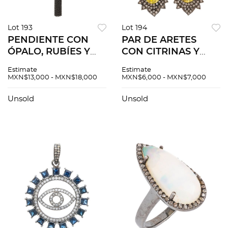
Lot 193
Lot 194
PENDIENTE CON
PAR DE ARETES
ÓPALO, RUBÍES Y
CON CITRINAS Y
DIAMANTES EN
DIAMANTES EN
Estimate
Estimate
PLATA PAVONADA
PLATA Y PLATA
MXN$13,000 - MXN$18,000
MXN$6,000 - MXN$7,000
925. Un ópalo corte
DORADA. Citrinas
cabujón ~7.0 ct,
corte pera y oval
Unsold
Unsold
diamantes corte 8x8
~24.0 ct y diamantes
~0.50 ct
corte 8x8 ~1.50 ct