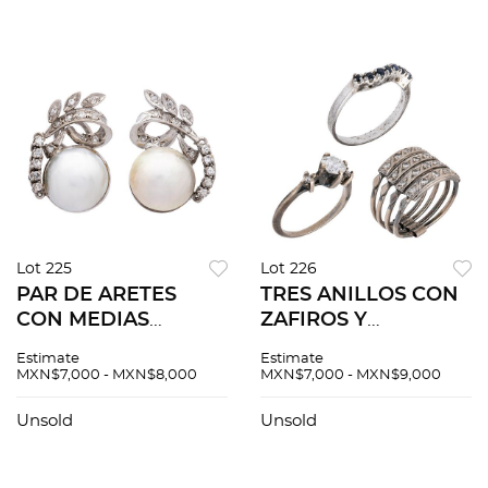
Lot 225
Lot 226
PAR DE ARETES
TRES ANILLOS CON
CON MEDIAS
ZAFIROS Y
PERLAS Y
DIAMANTES EN
Estimate
Estimate
DIAMANTES EN
PLATA PALADIO.
MXN$7,000 - MXN$8,000
MXN$7,000 - MXN$9,000
PLATA PALADIO.
Zafiros corte
Medias perlas
redondo ~0.10 ct.
Unsold
Unsold
sintéticas color
Peso: 8.1 g. Tallas: 5, 6
crema: 13.3 mm.
y 6 ¾