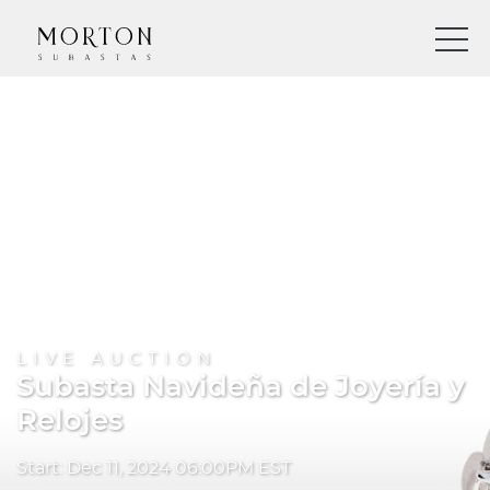
LIVE AUCTION
Subasta Navideña de Joyería y
Relojes
Start: Dec 11, 2024 06:00PM EST