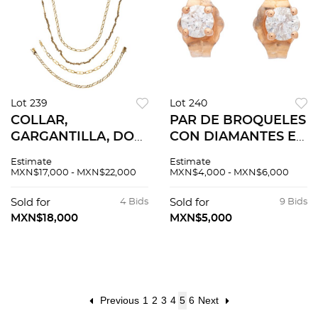
Lot 239
Lot 240
COLLAR,
PAR DE BROQUELES
GARGANTILLA, DOS
CON DIAMANTES EN
PULSERAS EN ORO
ORO ROSA DE 14K.
Estimate
Estimate
AMARILLO DE 14K Y
Diamantes corte
MXN$17,000 - MXN$22,000
MXN$4,000 - MXN$6,000
10K. Peso total: 27.7
brillante ~0.26 ct.
g
Peso: 0.6 g
Sold for
4 Bids
Sold for
9 Bids
MXN$18,000
MXN$5,000
Previous
1
2
3
4
5
6
Next