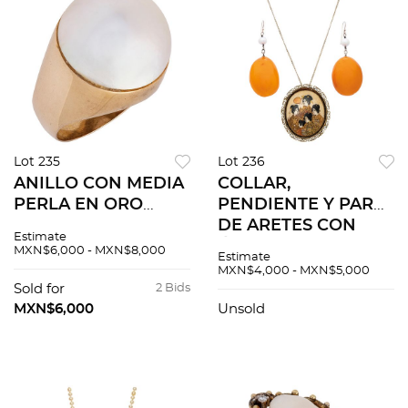
Lot 235
Lot 236
ANILLO CON MEDIA
COLLAR,
PERLA EN ORO
PENDIENTE Y PAR
AMARILLO DE 14K.
DE ARETES CON
Estimate
Una media perla
ÁMBAR Y PERLAS
MXN$6,000 - MXN$8,000
Estimate
sintética color
EN PLATA Y METAL
MXN$4,000 - MXN$5,000
crema: 17.3 mm
BASE
Sold for
2 Bids
MXN$6,000
Unsold