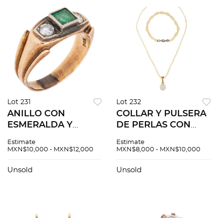
Lot 231
Lot 232
ANILLO CON
COLLAR Y PULSERA
ESMERALDA Y
DE PERLAS CON
DIAMANTES EN ORO
ORO AMARILLO Y
Estimate
Estimate
AMARILLO DE14K,
BLANCO DE 14K, 9K
MXN$10,000 - MXN$12,000
MXN$8,000 - MXN$10,000
10K Y PLATA
Y PLATA. Perlas
PALADIO. Una
cultivadas
Unsold
Unsold
esmeralda corte
semiesféricas color
cuadrado ~0.50 ct y
crema: 1.2 - 11.9 mm
diamantes