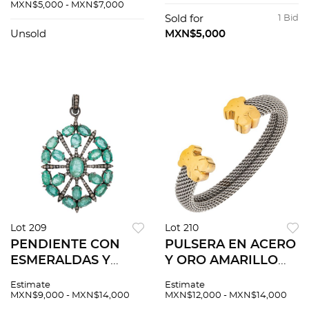
AMARILLO DE 9K Y
Calcedonias corte
MXN$5,000 - MXN$7,000
METAL BASE. Peso:
rectangular y gota:
Sold for
1 Bid
4.4 g
8.8 x 11.0 - 10.0 x 39.0
Unsold
MXN$5,000
mm
Lot 209
Lot 210
PENDIENTE CON
PULSERA EN ACERO
ESMERALDAS Y
Y ORO AMARILLO
DIAMANTES EN
DE 18K DE LA FIRMA
Estimate
Estimate
PLATA PAVONADA.
TOUS. Peso: 29.8 g
MXN$9,000 - MXN$14,000
MXN$12,000 - MXN$14,000
Esmeraldas corte