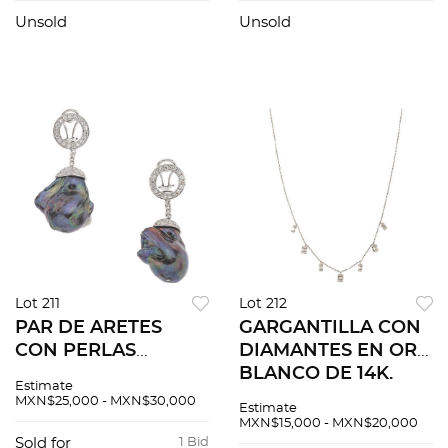
oval ~9.0 ct y
Unsold
Unsold
diamantes corte 8x8
~0.60 ct
Lot 211
Lot 212
PAR DE ARETES
GARGANTILLA CON
CON PERLAS
DIAMANTES EN ORO
BARROCAS Y
BLANCO DE 14K.
Estimate
DIAMANTES EN ORO
Diamantes corte
MXN$25,000 - MXN$30,000
Estimate
BLANCO DE 14K.
brillante y baguette
MXN$15,000 - MXN$20,000
Perlas Tahitianas
~0.40 ct
Sold for
1 Bid