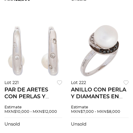
Lot 221
Lot 222
PAR DE ARETES
ANILLO CON PERLA
CON PERLAS Y
Y DIAMANTES EN
DIAMANTES EN ORO
ORO BLANCO DE
Estimate
Estimate
BLANCO DE 14K.
14K. Diamantes
MXN$10,000 - MXN$12,000
MXN$7,000 - MXN$8,000
Perlas cultivadas
corte brillante ~0.03
semiesféricas color
ct y diamantes
Unsold
Unsold
blanco: 5.9 mm
negros corte