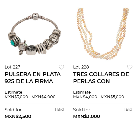
Diamantes corte 8x8
Lot 227
Lot 228
PULSERA EN PLATA
TRES COLLARES DE
925 DE LA FIRMA
PERLAS CON
PANDORA. Peso:
BROCHES EN PLATA
Estimate
Estimate
35.5 g.
925. Perlas
MXN$3,000 - MXN$4,000
MXN$4,000 - MXN$5,000
cultivadas
semiesféricas de
Sold for
1 Bid
Sold for
1 Bid
colores: 5.0 - 6.2 mm
MXN$2,500
MXN$3,000