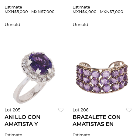
PLATA Y METAL
DIAMANTES EN
Estimate
Estimate
BASE. Peso: 64.2 g
PLATA PAVONADA.
MXN$5,000 - MXN$7,000
MXN$4,000 - MXN$7,000
Amatistas talladas:
10.7 - 18.2 mm y
Unsold
Unsold
diamantes corte 8x8
y lajas ~0.30 ct
Lot 205
Lot 206
ANILLO CON
BRAZALETE CON
AMATISTA Y
AMATISTAS EN
DIAMANTES EN
PLATA. Amatistas
Estimate
Estimate