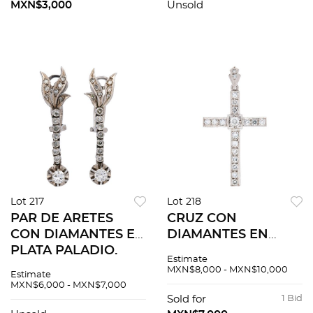
MXN$3,000
Unsold
Lot 217
Lot 218
PAR DE ARETES
CRUZ CON
CON DIAMANTES EN
DIAMANTES EN
PLATA PALADIO.
PLATA PALADIO.
Estimate
Diamantes corte 8x8
Diamantes corte 8x8
MXN$8,000 - MXN$10,000
Estimate
y brillante ~0.45 ct
y brillante ~0.40 ct
MXN$6,000 - MXN$7,000
Sold for
1 Bid