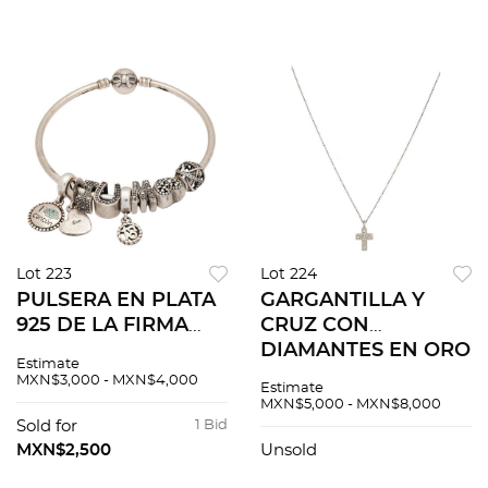
brillante ~0.03 ct
Lot 223
Lot 224
PULSERA EN PLATA
GARGANTILLA Y
925 DE LA FIRMA
CRUZ CON
PANDORA. Peso:
DIAMANTES EN ORO
Estimate
29.9 g
BLANCO DE 14K.
MXN$3,000 - MXN$4,000
Estimate
Diamantes corte
MXN$5,000 - MXN$8,000
brillante ~0.15 ct.
Sold for
1 Bid
Peso: 2.6 g
MXN$2,500
Unsold