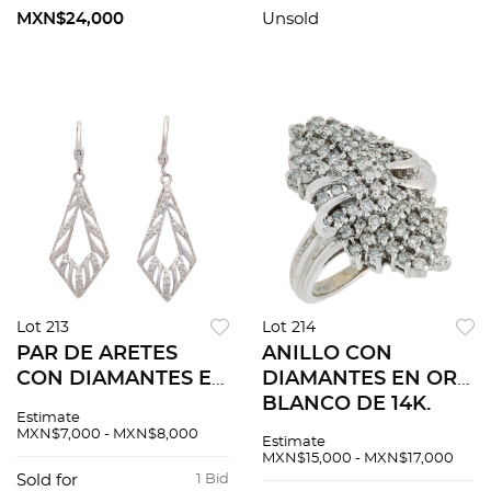
cultivadas barrocas:
MXN$24,000
Unsold
23.5 x 14.9 x 22.3 mm
Lot 213
Lot 214
PAR DE ARETES
ANILLO CON
CON DIAMANTES EN
DIAMANTES EN ORO
ORO BLANCO DE
BLANCO DE 14K.
Estimate
14K. Diamantes
Diamantes corte
MXN$7,000 - MXN$8,000
Estimate
corte 8x8 ~0.20 ct.
brillante ~0.80 ct.
MXN$15,000 - MXN$17,000
Peso: 2.4 g
Peso: 7.0 g. Talla: 6 ¼
Sold for
1 Bid