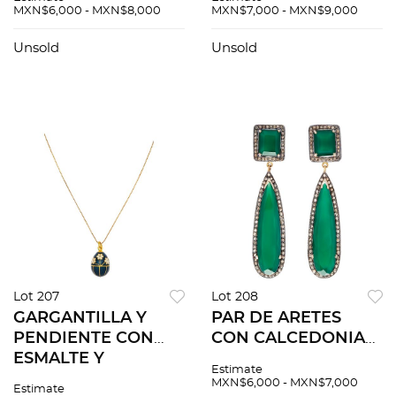
PLATA PALADIO.
corte oval ~160.0 ct
MXN$6,000 - MXN$8,000
MXN$7,000 - MXN$9,000
Diamantes corte 8x8
~0.08 ct y una
Unsold
Unsold
amatista corte oval
~2.75 ct
Lot 207
Lot 208
GARGANTILLA Y
PAR DE ARETES
PENDIENTE CON
CON CALCEDONIAS
ESMALTE Y
Y DIAMANTES EN
Estimate
ZIRCONIAS EN ORO
PLATA DORADA.
MXN$6,000 - MXN$7,000
Estimate