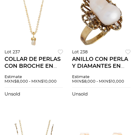
Lot 237
Lot 238
COLLAR DE PERLAS
ANILLO CON PERLA
CON BROCHE EN
Y DIAMANTES EN
MATAL BASE CON
ORO AMARILLO DE
Estimate
Estimate
ESMERALDAS Y
14K.Una perla
MXN$8,000 - MXN$10,000
MXN$8,000 - MXN$10,000
DIAMANTES Y
cultivada barroca
PENDIENTE CON
color blanco: 10.2 x
Unsold
Unsold
PERLA, EN ORO
17.2mm y diamantes
AMARILLO DE 18K
corte brillante