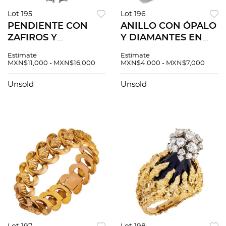
Lot 195
Lot 196
PENDIENTE CON
ANILLO CON ÓPALO
ZAFIROS Y
Y DIAMANTES EN
DIAMANTES EN
PLATA PAVONADA
Estimate
Estimate
PLATA PAVONADA.
925. Un ópalo corte
MXN$11,000 - MXN$16,000
MXN$4,000 - MXN$7,000
Zafiros corte
cabujón ~8.50 ct y
cuadrado ~3.40 ct y
diamantes corte
Unsold
Unsold
diamantes corte
media rosa
brillante ~1.10 ct
holandesa ~0.30 ct