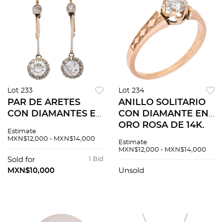
Lot 233
Lot 234
PAR DE ARETES
ANILLO SOLITARIO
CON DIAMANTES EN
CON DIAMANTE EN
ORO AMARILLO DE
ORO ROSA DE 14K.
Estimate
18K Y PLATINO.
Un diamante
MXN$12,000 - MXN$14,000
Estimate
Diamantes corte
antiguo ~0.51 ct
MXN$12,000 - MXN$14,000
antiguo ~0.90 ct
Claridad: SI2. Peso:
Sold for
1 Bid
Claridad: VS2-SI1
2.1 g. Talla: 7 ½
MXN$10,000
Unsold