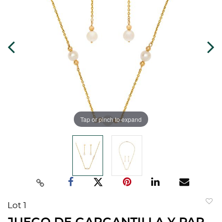
Tap or pinch to expand
Lot 1
to