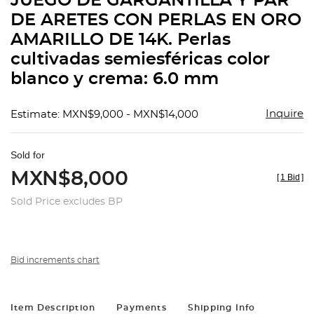
JUEGO DE GARGANTILLA Y PAR
favorit
DE ARETES CON PERLAS EN ORO
AMARILLO DE 14K. Perlas
cultivadas semiesféricas color
blanco y crema: 6.0 mm
Inquire
Estimate: MXN$9,000 - MXN$14,000
Sold for
MXN$8,000
[
1 Bid
]
Sold Price excludes BP
Bid increments chart
Item Description
Payments
Shipping Info