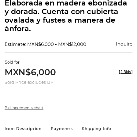
Elaborada en madera ebonizada
y dorada. Cuenta con cubierta
ovalada y fustes a manera de
ánfora.
Inquire
Estimate: MXN$6,000 - MXN$12,000
Sold for
MXN$6,000
[
2 Bids
]
Sold Price excludes BP
Bid increments chart
Item Description
Payments
Shipping Info