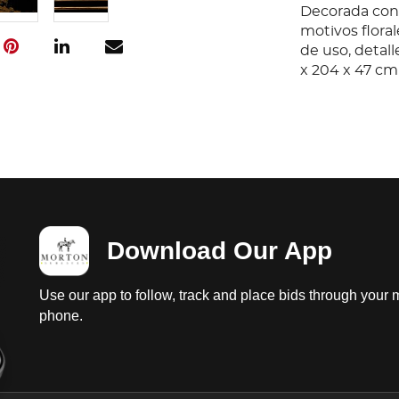
Decorada con 
motivos floral
de uso, detall
x 204 x 47 cm
Download Our App
Use our app to follow, track and place bids through your 
phone.