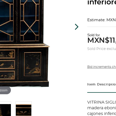
inferio
Estimate: MXN
Sold for
MXN$11
Sold Price excl
Bid increments ch
Item Descripti
 zoom
VITRINA SIGL
madera eboniz
cajones infer