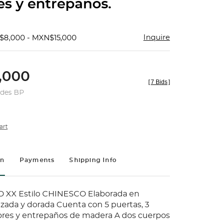
res y entrepaños.
Inquire
$8,000 - MXN$15,000
,000
[
7 Bids
]
udes BP
art
on
Payments
Shipping Info
O XX Estilo CHINESCO Elaborada en
ada y dorada Cuenta con 5 puertas, 3
iores y entrepaños de madera A dos cuerpos