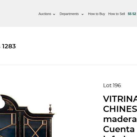
Auctions
Departments
How to Buy
How to Sell
55 52
 1283
Lot 196
VITRINA
CHINES
madera 
Cuenta 