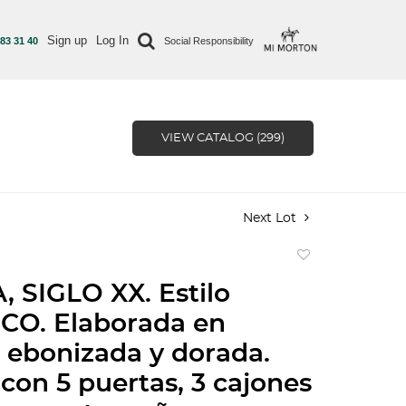
Sign up
Log In
 83 31 40
Social Responsibility
VIEW CATALOG (299)
Next Lot
Add
to
, SIGLO XX. Estilo
favorite
CO. Elaborada en
ebonizada y dorada.
con 5 puertas, 3 cajones