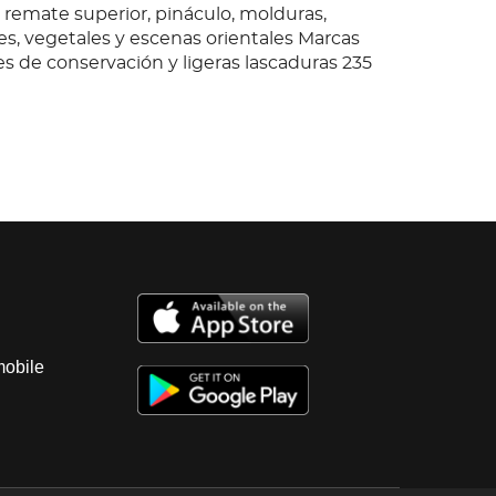
remate superior, pináculo, molduras,
es, vegetales y escenas orientales Marcas
es de conservación y ligeras lascaduras 235
mobile