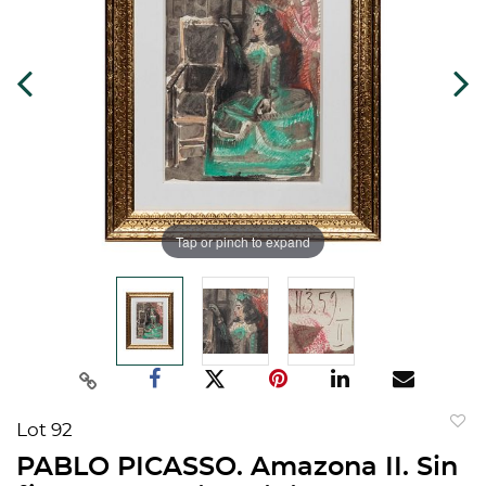
Tap or pinch to expand
Lot 92
to
PABLO PICASSO. Amazona II. Sin
favorit