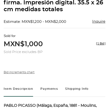
firma. Impresión digital. 35.5 x 26
cm medidas totales
Inquire
Estimate: MXN$1,200 - MXN$2,000
Sold for
MXN$1,000
[
1 Bid
]
Sold Price excludes BP
Bid increments chart
Item Description
Payments
Shipping Info
PABLO PICASSO (Málaga, España, 1881 - Moulins,