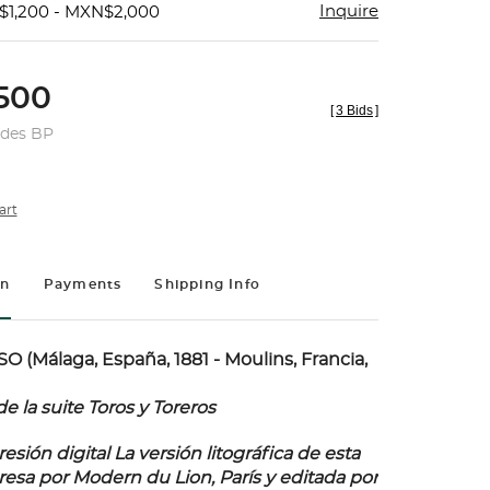
Inquire
$1,200 - MXN$2,000
500
[
3 Bids
]
udes BP
art
on
Payments
Shipping Info
 (Málaga, España, 1881 - Moulins, Francia,
e la suite Toros y Toreros
esión digital La versión litográfica de esta
resa por Modern du Lion, París y editada por