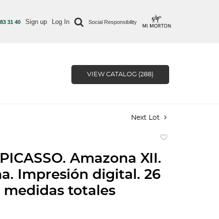
Sign up
Log In
 83 31 40
Social Responsibility
VIEW CATALOG (288)
Next Lot
Add
to
PICASSO. Amazona XII.
favorite
a. Impresión digital. 26
 medidas totales