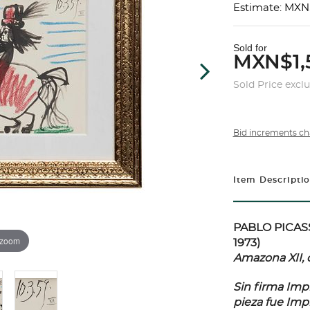
Estimate: MXN
Sold for
MXN$1,
Sold Price excl
Bid increments ch
Item Descripti
PABLO PICASSO
 zoom
1973)
Amazona XII, d
Sin firma Impr
pieza fue Imp