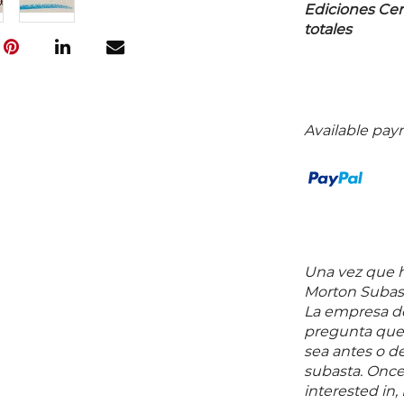
Ediciones Cerc
totales
Available pay
Una vez que ha
Morton Subast
La empresa de
pregunta que 
sea antes o d
subasta. Once
interested in,