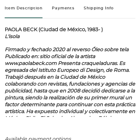
Item Description
Payments
Shipping Info
PAOLA BECK (Ciudad de México, 1983- )
L'isola
Firmado y fechado 2020 al reverso Óleo sobre tela
Publicado en: sitio oficial de la artista
www.paolabeck.com Presenta craqueladuras. Es
egresada del Istituto Europeo di Design, de Roma.
Trabajó después en la Ciudad de México
colaborando con revistas, fundaciones y agencias de
publicidad, hasta que en 2008 decidió dedicarse a la
pintura, siendo la realización de su primer mural un
factor determinante para continuar con esta práctica
artística. Ha expuesto individual y colectivamente en
México, Chile, El Salvador, Alemania y Bélgica, y
realizado murales en Italia y Estados Unidos. Sus
obras forman parte de importantes colecciones
como Habitat for Humanity Art Collection en Grand
Available payment options