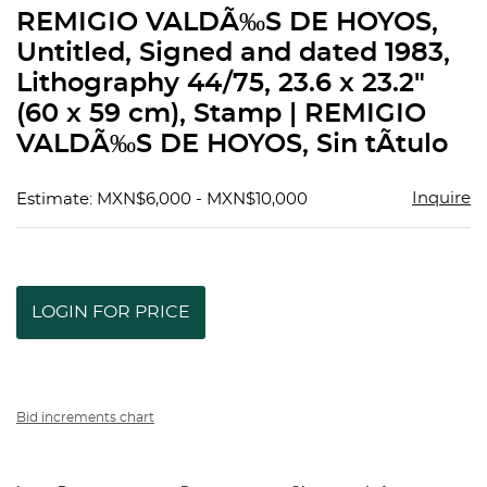
to
REMIGIO VALDÃ‰S DE HOYOS,
favorit
Untitled, Signed and dated 1983,
Lithography 44/75, 23.6 x 23.2"
(60 x 59 cm), Stamp | REMIGIO
VALDÃ‰S DE HOYOS, Sin tÃ­tulo
Inquire
Estimate: MXN$6,000 - MXN$10,000
LOGIN FOR PRICE
Bid increments chart