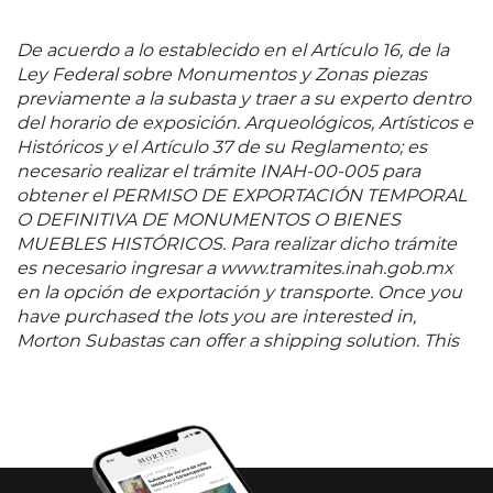
De acuerdo a lo establecido en el Artículo 16, de la
Ley Federal sobre Monumentos y Zonas piezas
previamente a la subasta y traer a su experto dentro
del horario de exposición. Arqueológicos, Artísticos e
Históricos y el Artículo 37 de su Reglamento; es
necesario realizar el trámite INAH-00-005 para
obtener el PERMISO DE EXPORTACIÓN TEMPORAL
O DEFINITIVA DE MONUMENTOS O BIENES
MUEBLES HISTÓRICOS. Para realizar dicho trámite
es necesario ingresar a www.tramites.inah.gob.mx
en la opción de exportación y transporte. Once you
have purchased the lots you are interested in,
Morton Subastas can offer a shipping solution. This
shipping company will be able to answer any
questions you may have in regards to delivery,
either before or after the auction has been
completed.