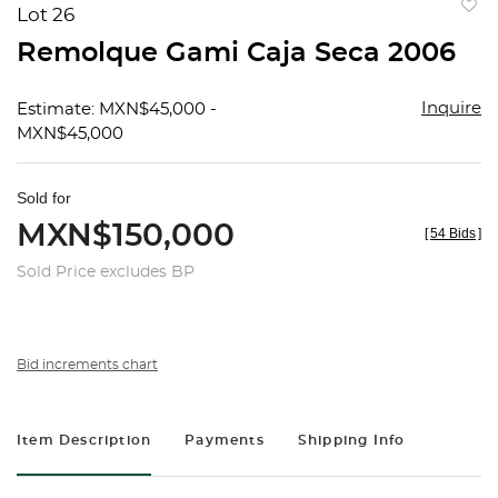
Lot 26
to
Remolque Gami Caja Seca 2006
favorit
Inquire
Estimate: MXN$45,000 -
MXN$45,000
Sold for
MXN$150,000
[
54 Bids
]
Sold Price excludes BP
Bid increments chart
Item Description
Payments
Shipping Info