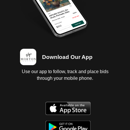
Mantenimiento A Cortina; patines de elevacion
dañados; suspension de aire sin probar; sistema de
mangueras para aire dañados; perno de quinta
rueda con desgaste. no inscrito en repuve baja
estatal y federal 2026 Es Probable Se Entreguen
Algunos Documentos En Copia, Es Responsabilidad
Del Comprador Certificarla.
Download Our App
Use our app to follow, track and place bids
through your mobile phone.